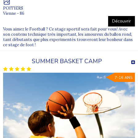
POITIERS
Vienne - 86
Découvrir
Vous aimez le Football ? Ce stage sportif sera fait pour vous! Avec
son contenu technique très important, les amoureux du ballon rond,
tant débutants que plus experimentés trouveront leur bonheur dans
ce stage de foot !
SUMMER BASKET CAMP
7-16 ANS