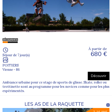
À partir de
680 €
Séjour de 7 jour(s)
POITIERS
Vienne - 86
Découvrir
Ambiance urbaine pour ce stage de sports de glisse. Skate, roller ou
trottinette sont au programme pour les novices comme pour les plus
expérimentés.
LES AS DE LA RAQUETTE