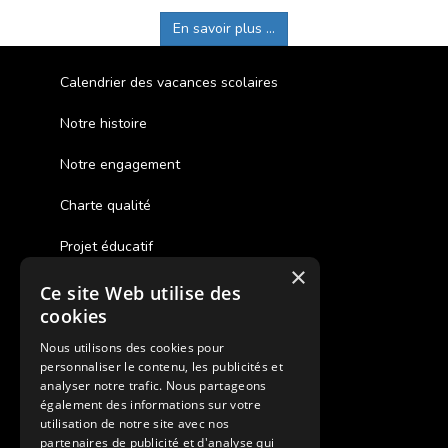
En savoir plus ...
Calendrier des vacances scolaires
Notre histoire
Notre engagement
Charte qualité
Projet éducatif
×
Ce site Web utilise des
Des colonies de vacances inclusives
cookies
Assurances annulations
Nous utilisons des cookies pour
personnaliser le contenu, les publicités et
Aides financières pour partir en colonie
analyser notre trafic. Nous partageons
également des informations sur votre
Charte de confidentialité
utilisation de notre site avec nos
partenaires de publicité et d'analyse qui