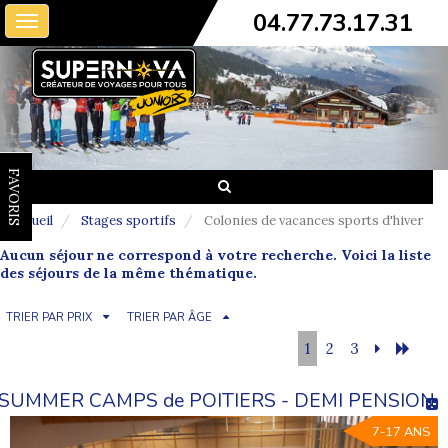
04.77.73.17.31
Toggle
navigation
FAVORIS
Accueil
Stages sportifs
Colonies de vacances sports d'hiver
Aucun séjour ne correspond à votre recherche. Voici la liste
des séjours de la même thématique.
TRIER PAR PRIX
TRIER PAR ÂGE
1
2
3
SUMMER CAMPS de POITIERS - DEMI PENSION
7-17 ANS