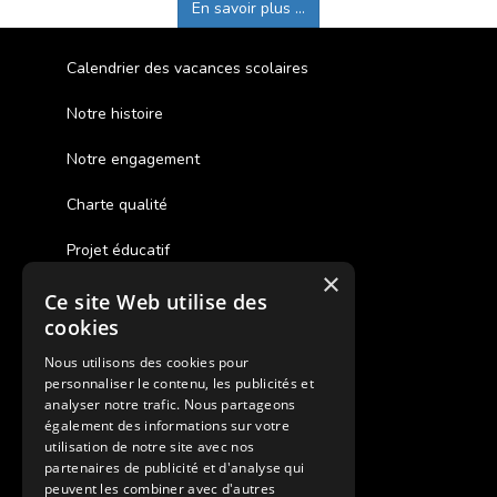
En savoir plus ...
Calendrier des vacances scolaires
Notre histoire
Notre engagement
Charte qualité
Projet éducatif
×
Ce site Web utilise des
Des colonies de vacances inclusives
cookies
Assurances annulations
Nous utilisons des cookies pour
personnaliser le contenu, les publicités et
Aides financières pour partir en colonie
analyser notre trafic. Nous partageons
également des informations sur votre
Charte de confidentialité
utilisation de notre site avec nos
partenaires de publicité et d'analyse qui
peuvent les combiner avec d'autres
Vacances Adaptées Adulte Supernova