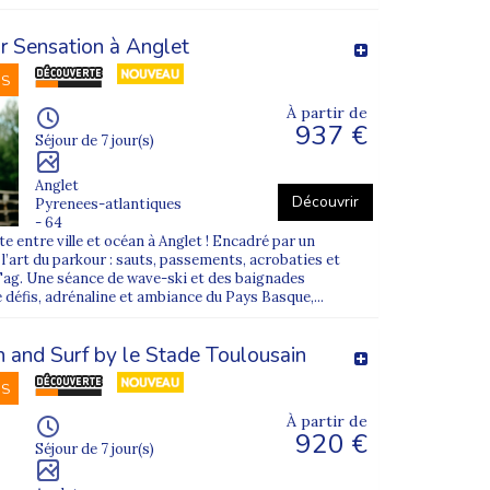
 d'océan
? Le Sud de la France propose aux
r Sensation à Anglet
Si votre enfant est ado, des séjours
NS
ire le plein de sensations
.
vacances Supernova Juniors
. Vous souhaitez
À partir de
es et toutes les réponses aux questions que
937 €
Séjour de 7 jour(s)
Anglet
Découvrir
Pyrenees-atlantiques
- 64
e entre ville et océan à Anglet ! Encadré par un
’art du parkour : sauts, passements, acrobaties et
Tag. Une séance de wave-ski et des baignades
 défis, adrénaline et ambiance du Pays Basque,...
and Surf by le Stade Toulousain
NS
À partir de
920 €
Séjour de 7 jour(s)