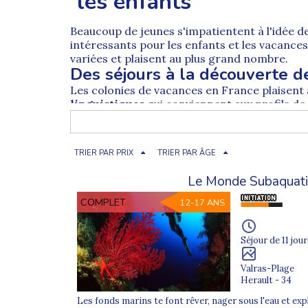
les enfants
Beaucoup de jeunes s'impatientent à l'idée d
intéressants pour les enfants et les vacance
variées et plaisent au plus grand nombre.
Des séjours à la découverte 
Les
colonies de vacances en France
plaisent 
linguistiques
qui conviennent aux profils de
épanoui. Envoyez-le pour plusieurs nuits dan
Une colonie de vacances dans 
Hésiter entre une
colonie de vacances dans l
TRIER PAR PRIX
TRIER PAR ÂGE
loin de chez soi est
une aventure pour les j
programmées adaptées à l'âge des enfants.
Le Monde Subaquat
Les bienfaits des colonies de vacances
COMPLET
12-17 ANS
Les
colonies de vacances pour enfant
sont p
basé sur un projet pédagogique
fort. Les je
de respect est un essentiel des
colonies de 
Séjour de 11 jour
Des séjours organisés pour vos enfants
Valras-Plage
Au fil des ans, les séjours avec au
programme 
Herault - 34
enfant dans une colonie
de vacances à la c
camping
offrent aussi un peu d'aventure aux 
Les fonds marins te font rêver, nager sous l'eau et expl