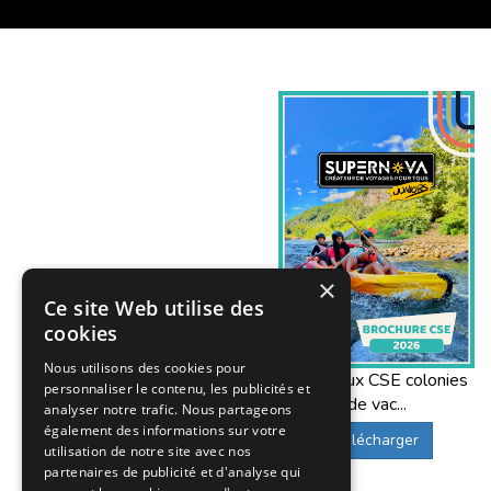
×
Ce site Web utilise des
cookies
Nous utilisons des cookies pour
Offres aux CSE colonies
personnaliser le contenu, les publicités et
de vac...
analyser notre trafic. Nous partageons
également des informations sur votre
Télécharger
utilisation de notre site avec nos
partenaires de publicité et d'analyse qui