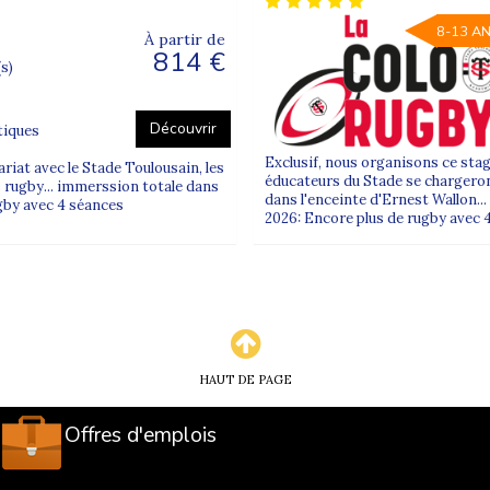
8-13 A
À partir de
814 €
(s)
Découvrir
tiques
Exclusif, nous organisons ce stag
riat avec le Stade Toulousain, les
éducateurs du Stade se chargeron
rugby... immerssion totale dans
dans l'enceinte d'Ernest Wallon..
ugby avec 4 séances
2026: Encore plus de rugby avec 
HAUT DE PAGE
Offres d'emplois