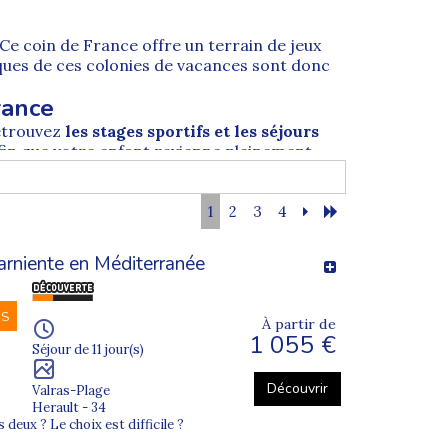
 Ce coin de France offre un terrain de jeux
iques de ces
colonies de vacances
sont donc
rance
retrouvez
les stages sportifs et les séjours
afin que votre enfant revienne pleinement
pour vos enfants ?
1
2
3
4
 tout à fait normal. S'engager dans un séjour
séduisent par la diversité des activités
arniente en Méditerranée
professionnels respectent un
encadrement
NS
À partir de
ence. Le respect des valeurs de solidarité et
1 055 €
Séjour de 11 jour(s)
Découvrir
Valras-Plage
ous les records d'affluence. Inscrire votre
Herault - 34
 monde. Les
colonies de vacances pour ado en
 deux ? Le choix est difficile ?