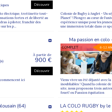
Découvrir
tiques
to électrique, trottinette tout-
Colonie de Rugby à Anglet - Un sé
nsations fortes et de liberté au
Planet' ! Plongez au cœur de l’uni
ras à piloter, franchir des
expérience unique pour les jeunes
sur les p...
une immersion totale dans ce spo
Ma passion en colo -
COMPLET
6-12 A
À partir de
900 €
(s)
Découvrir
s commencent ici
Viens vivre un été déjanté avec la
inoubliables ! Quand la colonie d
site, nous proposons trois autres
fouet! ou Passion équitation
ulousain (64)
LA COLO RUGBY by le S