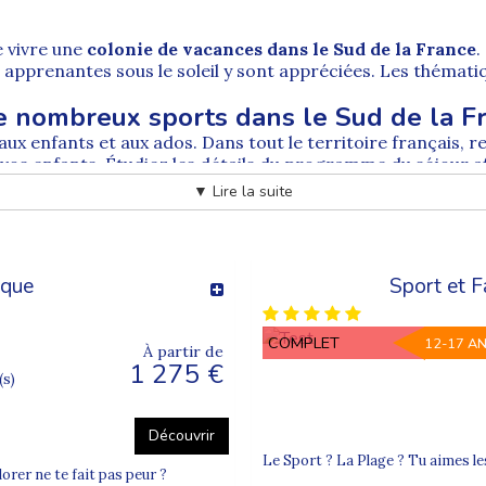
e vivre une
colonie de vacances dans le Sud de la France
.
s apprenantes sous le soleil y sont appréciées. Les thémat
de nombreux sports dans le Sud de la F
aux enfants et aux ados. Dans tout le territoire français, 
 vos enfants. Étudiez les détails du programme du séjour 
s un centre de vacances bien choisi.
▼ Lire la suite
le Sud de la France, à quoi s'attendre 
e Sud Es
t ou une
colonie de vacances dans le Sud Ouest
est
eunes
. Généralement, les vacances dans le Sud de la France 
ique
Sport et F
 dans le Sud de la France
roposées par une équipe d'animateurs expérimentés. Ces 
COMPLET
12-17 A
À partir de
unes s'y épanouissent par le jeu, l'apprentissage et l'expéri
1 275 €
vacances Supernova Juniors
.
(s)
 en lien avec la nature
des activités en pleine nature
et à la campagne battent t
Découvrir
ampagne
est une merveilleuse idée pour l'ouvrir à un autre
Le Sport ? La Plage ? Tu aimes les
jeunes qui reviennent conquis.
orer ne te fait pas peur ?