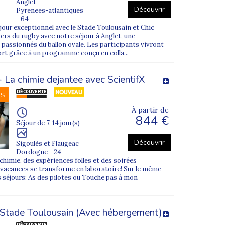
Anglet
Découvrir
Pyrenees-atlantiques
- 64
jour exceptionnel avec le Stade Toulousain et Chic
vers du rugby avec notre séjour à Anglet, une
 passionnés du ballon ovale. Les participants vivront
rt grâce à un programme conçu en colla...
 La chimie dejantee avec ScientifX
NS
À partir de
844 €
Séjour de 7, 14 jour(s)
Découvrir
Sigoulès et Flaugeac
Dordogne - 24
 chimie, des expériences folles et des soirées
e vacances se transforme en laboratoire! Sur le même
 séjours: As des pilotes ou Touche pas à mon
tade Toulousain (Avec hébergement)