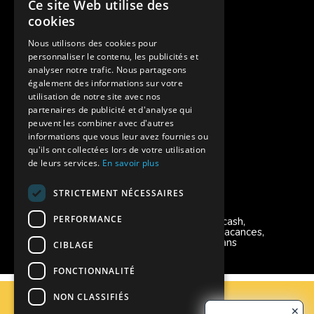
Ce site Web utilise des
Des colonies de vacances inclusives
cookies
Assurances annulations
Nous utilisons des cookies pour
personnaliser le contenu, les publicités et
Aides financières pour partir en colonie
analyser notre trafic. Nous partageons
également des informations sur votre
Charte de confidentialité
utilisation de notre site avec nos
partenaires de publicité et d'analyse qui
peuvent les combiner avec d'autres
Vacances Adaptées Adulte Supernova
informations que vous leur avez fournies ou
qu'ils ont collectées lors de votre utilisation
de leurs services.
En savoir plus
STRICTEMENT NÉCESSAIRES
Modes de règlement acceptés
PERFORMANCE
Chèque, Virement, Espèces, Mandats cash,
Bons CAF, Conseil général, Chèques vacances,
Carte bancaire, Prise en charge reçu sans
CIBLAGE
règlement, Prélèvement, Pass Colo
FONCTIONNALITÉ
C.G.V
NON CLASSIFIÉS
Mentions Légales
✕