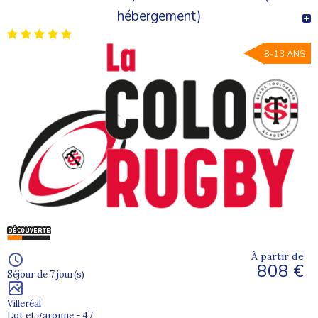
hébergement)
8-13 ANS
À partir de
808 €
Séjour de 7 jour(s)
Villeréal
Lot et garonne - 47