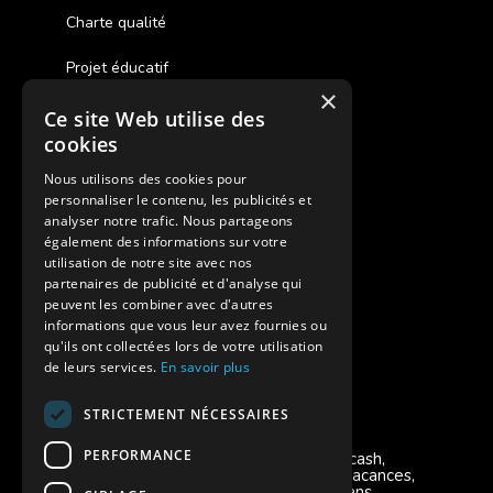
Charte qualité
Projet éducatif
×
Ce site Web utilise des
Des colonies de vacances inclusives
cookies
Assurances annulations
Nous utilisons des cookies pour
personnaliser le contenu, les publicités et
Aides financières pour partir en colonie
analyser notre trafic. Nous partageons
également des informations sur votre
Charte de confidentialité
utilisation de notre site avec nos
partenaires de publicité et d'analyse qui
peuvent les combiner avec d'autres
Vacances Adaptées Adulte Supernova
informations que vous leur avez fournies ou
qu'ils ont collectées lors de votre utilisation
de leurs services.
En savoir plus
STRICTEMENT NÉCESSAIRES
Modes de règlement acceptés
PERFORMANCE
Chèque, Virement, Espèces, Mandats cash,
Bons CAF, Conseil général, Chèques vacances,
Carte bancaire, Prise en charge reçu sans