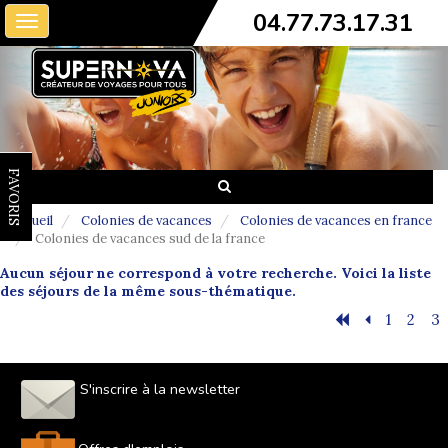
04.77.73.17.31
Toggle
navigation
FAVORIS
Accueil
Colonies de vacances
Colonies de vacances en france
Colonies de vacances sud de la france
Aucun séjour ne correspond à votre recherche. Voici la liste
des séjours de la même sous-thématique.
1
2
3
S'inscrire à la newsletter