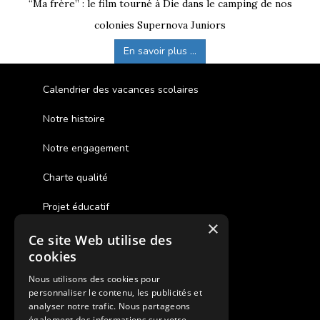
“Ma frère” : le film tourné à Die dans le camping de nos
colonies Supernova Juniors
En savoir plus ...
Calendrier des vacances scolaires
Notre histoire
Notre engagement
Charte qualité
Projet éducatif
×
Ce site Web utilise des
Des colonies de vacances inclusives
cookies
Assurances annulations
Nous utilisons des cookies pour
personnaliser le contenu, les publicités et
Aides financières pour partir en colonie
analyser notre trafic. Nous partageons
également des informations sur votre