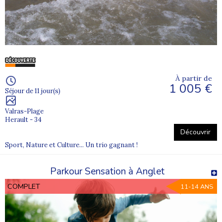
Quelle colonie de vacances choisir
?
La 1ère colonie de vacances
À partir de
1 005 €
Séjour de 11 jour(s)
Valras-Plage
Herault - 34
Découvrir
Sport, Nature et Culture... Un trio gagnant !
Parkour Sensation à Anglet
COMPLET
11-14 ANS