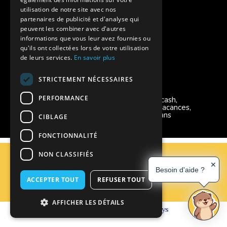
Charte de confidentialité
utilisation de notre site avec nos
partenaires de publicité et d'analyse qui
peuvent les combiner avec d'autres
Vacances Adaptées Adulte Supernova
informations que vous leur avez fournies ou
qu'ils ont collectées lors de votre utilisation
de leurs services.
En savoir plus
STRICTEMENT NÉCESSAIRES
Modes de règlement acceptés
PERFORMANCE
Chèque, Virement, Espèces, Mandats cash,
Bons CAF, Conseil général, Chèques vacances,
Carte bancaire, Prise en charge reçu sans
CIBLAGE
règlement, Prélèvement, Pass Colo
FONCTIONNALITÉ
C.G.V
NON CLASSIFIÉS
Mentions Légales
✕
Besoin d'aide ?
Plan du site
ACCEPTER TOUT
REFUSER TOUT
Espace Professionnels
Nous contacter
AFFICHER LES DÉTAILS
Réalisation
Cubiq
- Solution
Vackélys