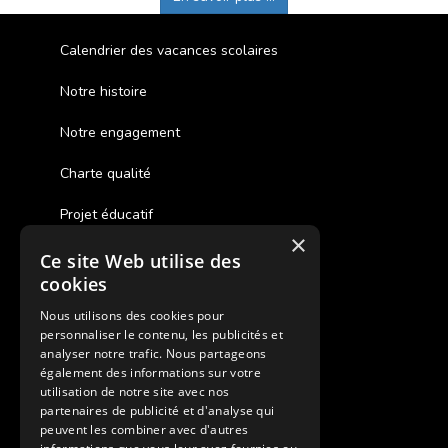
Calendrier des vacances scolaires
Notre histoire
Notre engagement
Charte qualité
Projet éducatif
×
Ce site Web utilise des
Des colonies de vacances inclusives
cookies
Assurances annulations
Nous utilisons des cookies pour
personnaliser le contenu, les publicités et
Aides financières pour partir en colonie
analyser notre trafic. Nous partageons
également des informations sur votre
Charte de confidentialité
utilisation de notre site avec nos
partenaires de publicité et d'analyse qui
peuvent les combiner avec d'autres
Vacances Adaptées Adulte Supernova