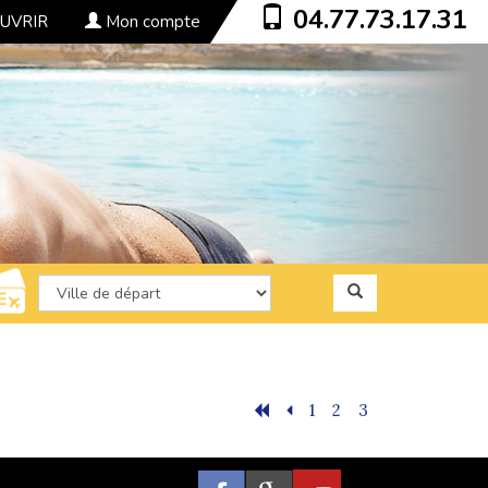
04.77.73.17.31
UVRIR
Mon compte
1
2
3