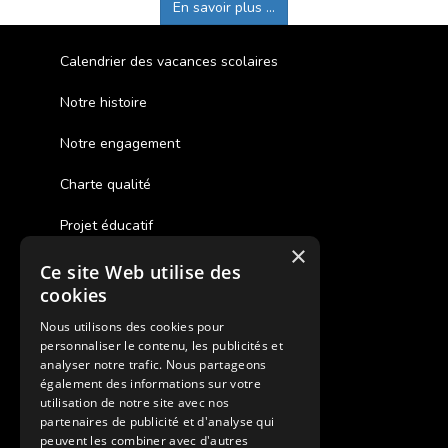
En savoir plus ...
Calendrier des vacances scolaires
Notre histoire
Notre engagement
Charte qualité
Projet éducatif
×
Ce site Web utilise des
Des colonies de vacances inclusives
cookies
Assurances annulations
Nous utilisons des cookies pour
personnaliser le contenu, les publicités et
Aides financières pour partir en colonie
analyser notre trafic. Nous partageons
également des informations sur votre
Charte de confidentialité
utilisation de notre site avec nos
partenaires de publicité et d'analyse qui
peuvent les combiner avec d'autres
Vacances Adaptées Adulte Supernova