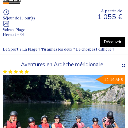
À partir de
1 055 €
Séjour de 11 jour(s)
Valras-Plage
Herault - 34
Découvrir
Le Sport ? La Plage ? Tu aimes les deux ? Le choix est difficile ?
Aventures en Ardèche méridionale
12-16 ANS