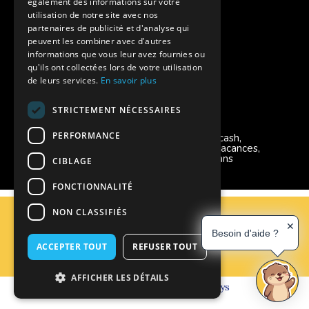
également des informations sur votre
Charte de confidentialité
utilisation de notre site avec nos
partenaires de publicité et d'analyse qui
peuvent les combiner avec d'autres
Vacances Adaptées Adulte Supernova
informations que vous leur avez fournies ou
qu'ils ont collectées lors de votre utilisation
de leurs services.
En savoir plus
STRICTEMENT NÉCESSAIRES
Modes de règlement acceptés
PERFORMANCE
Chèque, Virement, Espèces, Mandats cash,
Bons CAF, Conseil général, Chèques vacances,
Carte bancaire, Prise en charge reçu sans
CIBLAGE
règlement, Prélèvement, Pass Colo
FONCTIONNALITÉ
C.G.V
NON CLASSIFIÉS
Mentions Légales
✕
Besoin d'aide ?
Plan du site
ACCEPTER TOUT
REFUSER TOUT
Espace Professionnels
Nous contacter
AFFICHER LES DÉTAILS
Réalisation
Cubiq
- Solution
Vackélys