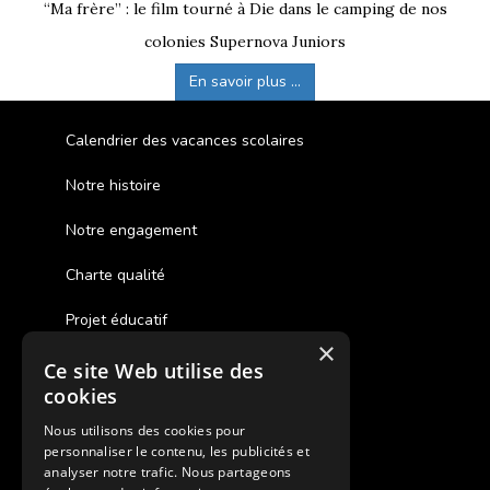
“Ma frère” : le film tourné à Die dans le camping de nos
colonies Supernova Juniors
En savoir plus ...
Calendrier des vacances scolaires
Notre histoire
Notre engagement
Charte qualité
Projet éducatif
×
Ce site Web utilise des
Des colonies de vacances inclusives
cookies
Assurances annulations
Nous utilisons des cookies pour
personnaliser le contenu, les publicités et
Aides financières pour partir en colonie
analyser notre trafic. Nous partageons