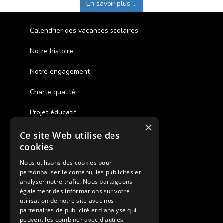
En savoir plus ...
Calendrier des vacances scolaires
Notre histoire
Notre engagement
Charte qualité
Projet éducatif
×
Ce site Web utilise des
Des colonies de vacances inclusives
cookies
Assurances annulations
Nous utilisons des cookies pour
personnaliser le contenu, les publicités et
Aides financières pour partir en colonie
analyser notre trafic. Nous partageons
également des informations sur votre
Charte de confidentialité
utilisation de notre site avec nos
partenaires de publicité et d'analyse qui
peuvent les combiner avec d'autres
Vacances Adaptées Adulte Supernova