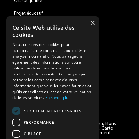
Charte qualité
Projet éducatif
×
Ce site Web utilise des
Des colonies de vacances inclusives
cookies
Assurances annulations
Nous utilisons des cookies pour
personnaliser le contenu, les publicités et
Aides financières pour partir en colonie
analyser notre trafic. Nous partageons
également des informations sur votre
Charte de confidentialité
utilisation de notre site avec nos
partenaires de publicité et d'analyse qui
peuvent les combiner avec d'autres
Vacances Adaptées Adulte Supernova
informations que vous leur avez fournies ou
qu'ils ont collectées lors de votre utilisation
de leurs services.
En savoir plus
STRICTEMENT NÉCESSAIRES
Modes de règlement acceptés
PERFORMANCE
Chèque, Virement, Espèces, Mandats cash, Bons
CAF, Conseil général, Chèques vacances, Carte
bancaire, Prise en charge reçu sans règlement,
CIBLAGE
Prélèvement, Pass Colo