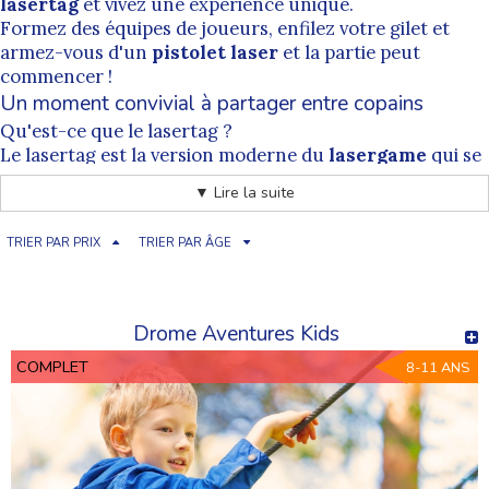
lasertag
et vivez une expérience unique.
Formez des équipes de joueurs, enfilez votre gilet et
armez-vous d'un
pistolet laser
et la partie peut
commencer !
Un moment convivial à partager entre copains
Qu'est-ce que le lasertag ?
Le lasertag est la version moderne du
lasergame
qui se
joue habituellement dans un bâtiment. Il s'agit d'un jeu
▼ Lire la suite
de
simulation de tir
en extérieur, il peut se pratiquer
en équipe ou chacun pour soi selon les scénarios de
TRIER PAR PRIX
TRIER PAR ÂGE
jeux.
Le but d'une partie est de marquer un maximum de
points en visant les cibles lumineuses du gilet et du
pistolet de vos adversaires.
Drome Aventures Kids
Cette activité peut se pratiquer n'importe ou. Dans un
COMPLET
8-11 ANS
jardin, en fôret... Il est possible de jouer dès le plus jeune
âge grâce à des scénarios adaptés à tous les profils.
Le laser tag a de nombreux avantages par rapport au
paintball
,
airsoft
et tout autre activité nécessitant des
projectiles. Fini les impacts de billes et la peinture, place