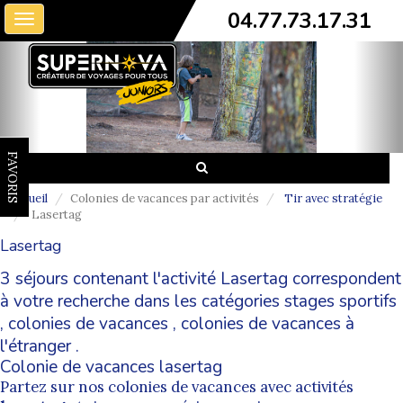
04.77.73.17.31
Toggle
navigation
FAVORIS
Accueil
Colonies de vacances par activités
Tir avec stratégie
Lasertag
Lasertag
3 séjours contenant l'activité Lasertag correspondent
à votre recherche dans les catégories
stages sportifs
,
colonies de vacances
,
colonies de vacances à
l'étranger
.
Colonie de vacances lasertag
Partez sur nos colonies de vacances avec activités