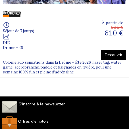
À partir de
690 €
610 €
Séjour de 7 jour(s)
DIE
Drome - 26
Découvrir
Colonie ado sensations dans la Drôme – Été 2026 : laser tag, water
game, accrobranche, paddle et baignades en rivière, pour une
semaine 100% fun et pleine d’adrénaline.
S'inscrire à la newsletter
Offres d'emplois