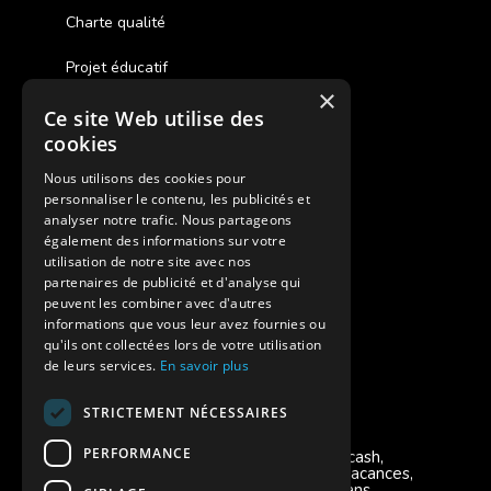
Charte qualité
Projet éducatif
×
Ce site Web utilise des
Des colonies de vacances inclusives
cookies
Assurances annulations
Nous utilisons des cookies pour
personnaliser le contenu, les publicités et
Aides financières pour partir en colonie
analyser notre trafic. Nous partageons
également des informations sur votre
Charte de confidentialité
utilisation de notre site avec nos
partenaires de publicité et d'analyse qui
peuvent les combiner avec d'autres
Vacances Adaptées Adulte Supernova
informations que vous leur avez fournies ou
qu'ils ont collectées lors de votre utilisation
de leurs services.
En savoir plus
STRICTEMENT NÉCESSAIRES
Modes de règlement acceptés
PERFORMANCE
Chèque, Virement, Espèces, Mandats cash,
Bons CAF, Conseil général, Chèques vacances,
Carte bancaire, Prise en charge reçu sans