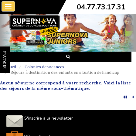
04.77.73.17.31
Toggle
navigation
FAVORIS
Accueil
Colonies de vacances
Séjours à destination des enfants en situation de handicap
Aucun séjour ne correspond à votre recherche. Voici la liste
des séjours de la même sous-thématique.
S'inscrire à la newsletter