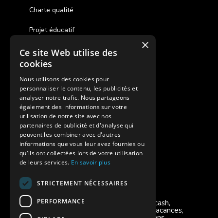
Charte qualité
Projet éducatif
×
Ce site Web utilise des
Des colonies de vacances inclusives
cookies
Assurances annulations
Nous utilisons des cookies pour
personnaliser le contenu, les publicités et
Aides financières pour partir en colonie
analyser notre trafic. Nous partageons
également des informations sur votre
Charte de confidentialité
utilisation de notre site avec nos
partenaires de publicité et d'analyse qui
peuvent les combiner avec d'autres
Vacances Adaptées Adulte Supernova
informations que vous leur avez fournies ou
qu'ils ont collectées lors de votre utilisation
de leurs services.
En savoir plus
STRICTEMENT NÉCESSAIRES
Modes de règlement acceptés
PERFORMANCE
Chèque, Virement, Espèces, Mandats cash,
Bons CAF, Conseil général, Chèques vacances,
Carte bancaire, Prise en charge reçu sans