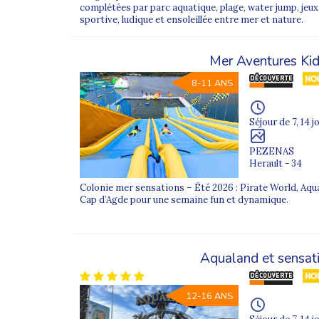
Des colonies de vacances inclusive
complétées par parc aquatique, plage, water jump, jeux
sportive, ludique et ensoleillée entre mer et nature.
Les
colonies de vacances inclusives Super
différences
, le respect mutuel et le vivre-en
Mer Aventures Ki
Les activités sont pensées pour être
adaptée
8-11 ANS
approche favorise l’ouverture, la tolérance 
Nous travaillons notamment avec des struct
Séjour de 7, 14 j
l’organisation de
colonies de vacances incl
PEZENAS
Herault - 34
Un accompagnement individualisé
Colonie mer sensations – Été 2026 : Pirate World, Aqu
Cap d’Agde pour une semaine fun et dynamique.
Avant toute inscription, un
échange approfon
essentielle pour garantir une intégration réu
Les équipes d’animation sont
formées, sensi
Aqualand et sensat
valorisant l’autonomie et la participation de
12-16 ANS
Les engagements Supernova Juni