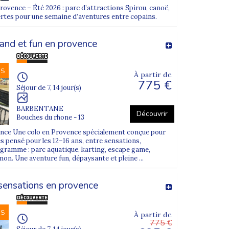
rovence – Été 2026 : parc d’attractions Spirou, canoë,
ertes pour une semaine d’aventures entre copains.
s riches, favorisant la
rencontre des
and et fun en provence
er selon ses capacités, sans exclusion. Cette
NS
À partir de
775 €
 reconnue pour son expertise dans
Séjour de 7, 14 jour(s)
BARBENTANE
Découvrir
Bouches du rhone - 13
rance Une colo en Provence spécialement conçue pour
és pensé pour les 12–16 ans, entre sensations,
soins spécifiques de l’enfant. Cette étape est
gramme : parc aquatique, karting, escape game,
non. Une aventure fun, dépaysante et pleine ...
nt, respectueux et bienveillant, tout en
 sensations en provence
NS
À partir de
775 €