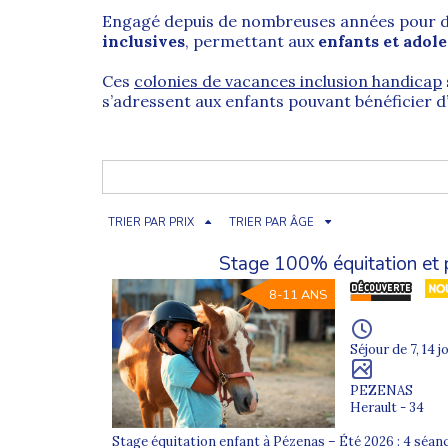
Engagé depuis de nombreuses années pour 
inclusives
, permettant aux
enfants et adol
Ces
colonies de vacances inclusion handicap
s’adressent aux enfants pouvant bénéficier d’u
L’accès aux colonies de vacances p
L’accès aux vacances est un
droit fondamen
œuvrons pour rendre cet accès possible, dan
TRIER PAR PRIX
TRIER PAR ÂGE
Nos partenaires organisateurs accueillent d
Stage 100% équitation et 
8-11 ANS
– participer à la vie collective du séjour
– suivre le rythme global de la colonie
– profiter des activités proposées avec des 
Séjour de 7, 14 j
Chaque demande est étudiée avec attention 
PEZENAS
groupe.
Herault - 34
Stage équitation enfant à Pézenas – Été 2026 : 4 séan