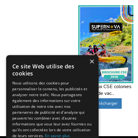
votre enfant.
Où trouver plus d’informations sur 
Consultez notre
projet éducatif
et notre
cha
Quels autres séjours proposez-vous 
Découvrez également nos
stages sportifs
, n
×
Ce site Web utilise des
cookies
Nous utilisons des cookies pour
Offres aux CSE colonies
personnaliser le contenu, les publicités et
de vac...
analyser notre trafic. Nous partageons
également des informations sur votre
Télécharger
utilisation de notre site avec nos
partenaires de publicité et d'analyse qui
peuvent les combiner avec d'autres
informations que vous leur avez fournies ou
qu'ils ont collectées lors de votre utilisation
de leurs services.
En savoir plus