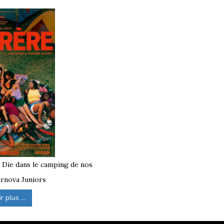
 de vacances
.
à Die dans le camping de nos
rnova Juniors
 plus ...