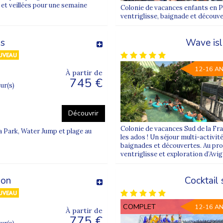
s et bienveillantes
 et veillées pour une semaine
Colonie de vacances enfants en P
ventriglisse, baignade et découv
nova Juniors
sont conçues comme des expériences humaine
semble.
ds
Wave isl
s mais inclusives
, permettant à chaque enfant de particip
et l’épanouissement personnel.
12-16 A
À partir de
745 €
ures partenaires spécialisées, comme
Nature Pour Tous
,
our(s)
usives
tout au long de l’année.
Découvrir
 et rassurant
Colonie de vacances Sud de la F
a Park, Water Jump et plage au
les ados ! Un séjour multi-activit
di avec les familles
est réalisé afin de comprendre les be
baignades et découvertes. Au pro
ssie au sein du groupe.
ventriglisse et exploration d’Avig
bilisées et accompagnées
pour proposer un cadre sécurisa
ion
Cocktail
 chaque enfant.
COMPLET
12-16 A
À partir de
ors
775 €