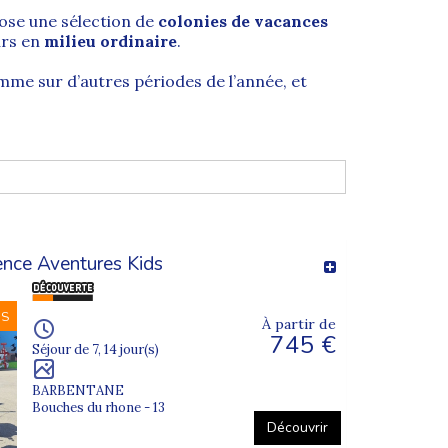
se une sélection de
colonies de vacances
urs en
milieu ordinaire
.
omme sur d’autres périodes de l’année, et
andicap. Chez Supernova Juniors, nous
icap, dès lors que l’enfant peut :
nce Aventures Kids
NS
À partir de
745 €
Séjour de 7, 14 jour(s)
anouissante
pour l’enfant comme pour le
BARBENTANE
Bouches du rhone - 13
Découvrir