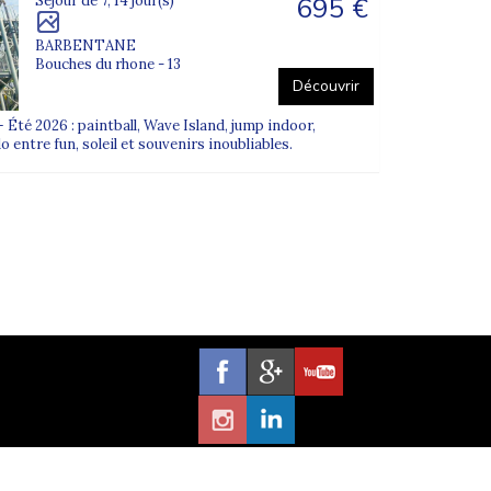
695 €
Séjour de 7, 14 jour(s)
BARBENTANE
Bouches du rhone - 13
Découvrir
Été 2026 : paintball, Wave Island, jump indoor,
 entre fun, soleil et souvenirs inoubliables.
uvertes et en souvenirs.
 vie collective et bénéficier du cadre proposé,
 Les équipes sont formées pour adapter les
ur, le groupe et les besoins spécifiques de