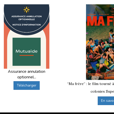
l’approche Supernova Juniors ?
rte qualité
pour mieux comprendre nos engagements.
?
os
séjours ado à l’étranger
et toute notre offre de
colonies
Assurance annulation
optionnel...
“Ma frère” : le film tourné 
Télécharger
colonies Supe
En savoir