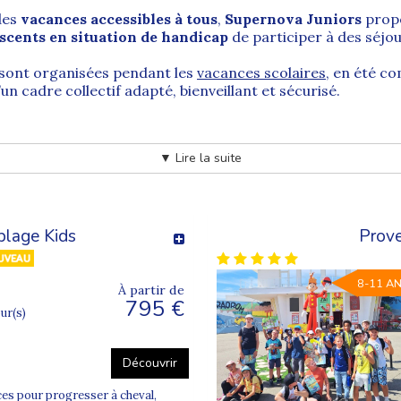
des
vacances accessibles à tous
,
Supernova Juniors
propo
escents en situation de handicap
de participer à des séjo
sont organisées pendant les
vacances scolaires
, en été c
n cadre collectif adapté, bienveillant et sécurisé.
our les enfants en situation de handicap
▼ Lire la suite
tal
pour tous les enfants, y compris ceux en situation de h
s le respect des besoins et du rythme de chacun.
es
enfants et adolescents de 6 à 16 ans
en situation de hand
plage Kids
Prove
8-11 A
À partir de
795 €
adaptations si nécessaire
our(s)
afin de garantir une
expérience positive, sécurisée et ép
Découvrir
ces pour progresser à cheval,