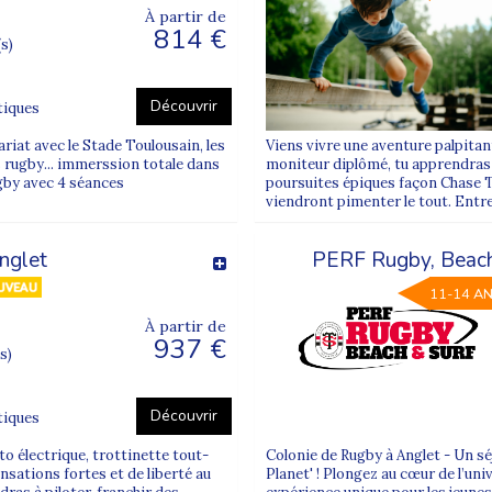
À partir de
814 €
(s)
Découvrir
tiques
riat avec le Stade Toulousain, les
Viens vivre une aventure palpitant
rugby... immerssion totale dans
moniteur diplômé, tu apprendras l
ugby avec 4 séances
poursuites épiques façon Chase 
viendront pimenter le tout. Entre
nglet
PERF Rugby, Beach 
11-14 A
À partir de
937 €
s)
Découvrir
tiques
to électrique, trottinette tout-
Colonie de Rugby à Anglet - Un sé
nsations fortes et de liberté au
Planet' ! Plongez au cœur de l’uni