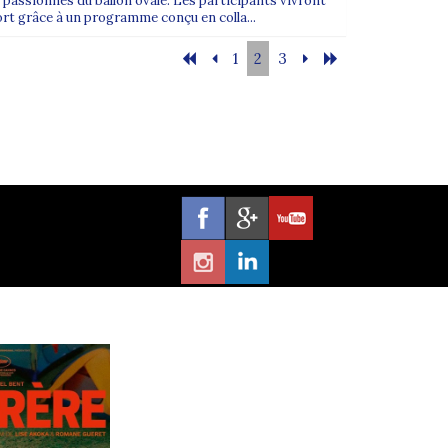
 passionnés du ballon ovale. Les participants vivront
rt grâce à un programme conçu en colla...
1
2
3