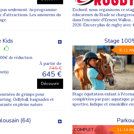
is pas seulement. Au programme:
Exclusif, nous organisons ce stag
c d'attractions. Les amoureux du
éducateurs du Stade se chargeron
age.
dans l'enceinte d'Ernest Wallon..
2026: Encore plus de rugby avec 
 Kids
Stage 100% 
8-11 A
100€ de réduction
À partir de
745 €
645 €
our(s)
Découvrir
Stage équitation enfant à Pézenas
-journées de grimpe pour
complétées par parc aquatique, pl
rting, Gellyball, baignades et
sportive, ludique et ensoleillée e
urante en pleine nature.
ulousain (64)
Parkou
COMPLET
11-14 A