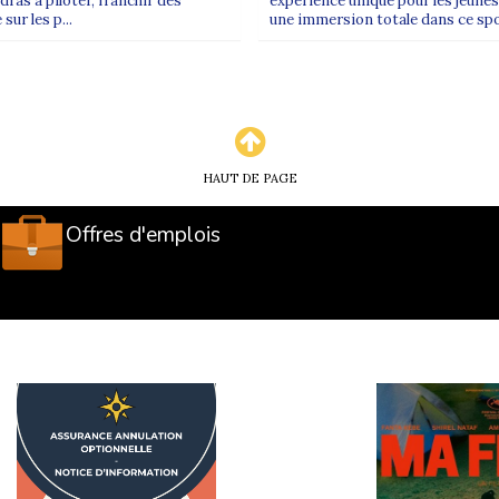
ras à piloter, franchir des
expérience unique pour les jeunes
sur les p...
une immersion totale dans ce spo
HAUT DE PAGE
Offres d'emplois