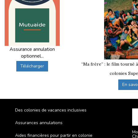
Assurance annulation
optionnel...
“Ma frère” : le film tourné 
Télécharger
colonies Supe
En savoir
Des colonies de vacances inclusives
Assurances annulations
Mo
Aides financières pour partir en colonie
Ch