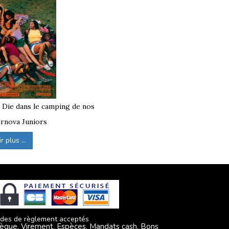
à Die dans le camping de nos
rnova Juniors
 plus ...
des de règlement acceptés
èque, Virement, Espèces, Mandats cash, Bons