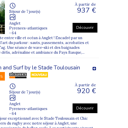
À partir de
937 €
Séjour de 7 jour(s)
Anglet
Découvrir
Pyrenees-atlantiques
- 64
e entre ville et océan à Anglet ! Encadré par un
’art du parkour : sauts, passements, acrobaties et
Tag. Une séance de wave-ski et des baignades
 défis, adrénaline et ambiance du Pays Basque,...
and Surf by le Stade Toulousain
NS
À partir de
920 €
Séjour de 7 jour(s)
Anglet
Découvrir
Pyrenees-atlantiques
- 64
jour exceptionnel avec le Stade Toulousain et Chic
vers du rugby avec notre séjour à Anglet, une