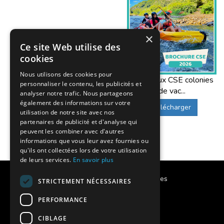
×
Ce site Web utilise des
cookies
Nous utilisons des cookies pour
Offres aux CSE colonies
personnaliser le contenu, les publicités et
de vac...
analyser notre trafic. Nous partageons
également des informations sur votre
Télécharger
utilisation de notre site avec nos
partenaires de publicité et d'analyse qui
peuvent les combiner avec d'autres
informations que vous leur avez fournies ou
qu'ils ont collectées lors de votre utilisation
de leurs services.
En savoir plus
Calendrier des vacances scolaires
STRICTEMENT NÉCESSAIRES
Notre histoire
PERFORMANCE
CIBLAGE
Notre engagement