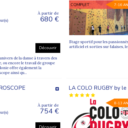
COMPLET
7-16 A
À partir de
680 €
our(s)
Stage sportif pour les passionnés
artificiel et sorties sur falaises,
Découvrir
univers de la danse à travers des
 ou encore le travail de groupe
lonie offre également la
cope ainsi qu...
UROSCOPE
LA COLO RUGBY by le S
8-13 A
À partir de
754 €
our(s)
Découvrir