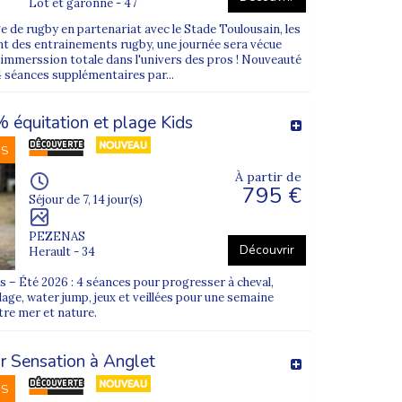
Lot et garonne - 47
e de rugby en partenariat avec le Stade Toulousain, les
t des entrainements rugby, une journée sera vécue
. immerssion totale dans l'univers des pros ! Nouveauté
4 séances supplémentaires par...
équitation et plage Kids
NS
À partir de
795 €
Séjour de 7, 14 jour(s)
PEZENAS
Découvrir
Herault - 34
 – Été 2026 : 4 séances pour progresser à cheval,
age, water jump, jeux et veillées pour une semaine
ntre mer et nature.
r Sensation à Anglet
NS