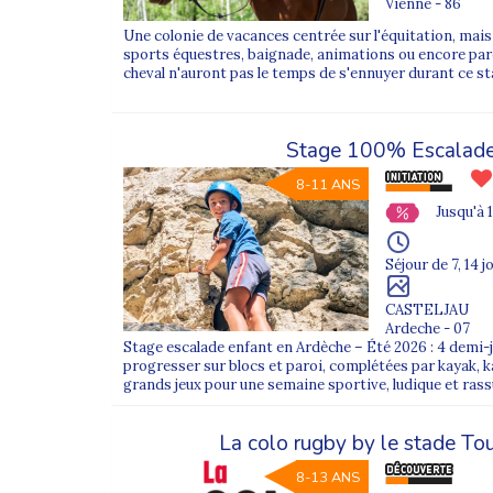
Vienne - 86
Une colonie de vacances centrée sur l'équitation, ma
sports équestres, baignade, animations ou encore par
cheval n'auront pas le temps de s'ennuyer durant ce st
Stage 100% Escalade
8-11 ANS
Jusqu'à 
Séjour de 7, 14 j
CASTELJAU
Ardeche - 07
Stage escalade enfant en Ardèche – Été 2026 : 4 demi
progresser sur blocs et paroi, complétées par kayak, ka
grands jeux pour une semaine sportive, ludique et rass
La colo rugby by le stade To
8-13 ANS