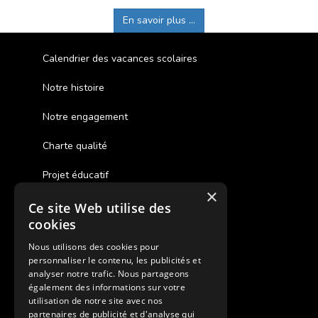
En savoir plus ...
Calendrier des vacances scolaires
Notre histoire
Notre engagement
Charte qualité
Projet éducatif
×
Ce site Web utilise des
Des colonies de vacances inclusives
cookies
Assurances annulations
Nous utilisons des cookies pour
personnaliser le contenu, les publicités et
Aides financières pour partir en colonie
analyser notre trafic. Nous partageons
également des informations sur votre
Charte de confidentialité
utilisation de notre site avec nos
partenaires de publicité et d'analyse qui