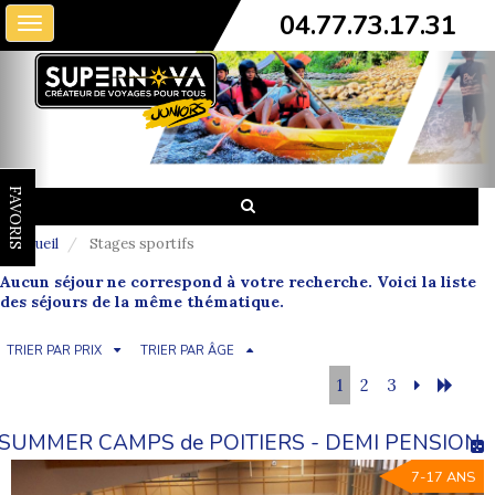
04.77.73.17.31
Toggle
navigation
FAVORIS
Accueil
Stages sportifs
Aucun séjour ne correspond à votre recherche. Voici la liste
des séjours de la même thématique.
TRIER PAR PRIX
TRIER PAR ÂGE
1
2
3
SUMMER CAMPS de POITIERS - DEMI PENSION
7-17 ANS