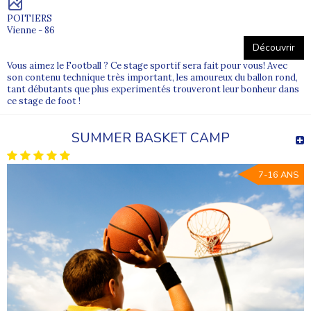
POITIERS
Vienne - 86
Découvrir
Vous aimez le Football ? Ce stage sportif sera fait pour vous! Avec
son contenu technique très important, les amoureux du ballon rond,
tant débutants que plus experimentés trouveront leur bonheur dans
ce stage de foot !
SUMMER BASKET CAMP
7-16 ANS