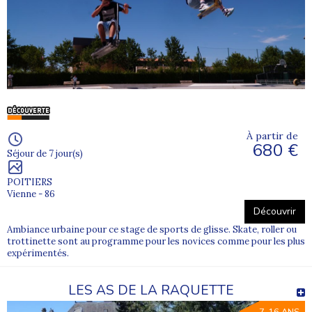
À partir de
680 €
Séjour de 7 jour(s)
POITIERS
Vienne - 86
Découvrir
Ambiance urbaine pour ce stage de sports de glisse. Skate, roller ou
trottinette sont au programme pour les novices comme pour les plus
expérimentés.
LES AS DE LA RAQUETTE