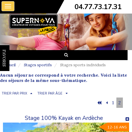
04.77.73.17.31
Toggle
navigation
FAVORIS
Accueil
Stages sportifs
Stages sports individuels
Aucun séjour ne correspond à votre recherche. Voici la liste
des séjours de la même sous-thématique.
TRIER PAR PRIX
TRIER PAR ÂGE
1
2
Stage 100% Kayak en Ardèche
12-16 ANS