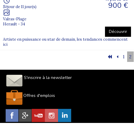
900 €
Séjour de 11 jour(s)
Valras-Plage
Herault - 34
Découvrir
Artiste en puissance ou star de demain, les tendances commencent
ici
1
2
S'inscrire à la newsletter
Offres d'emplois