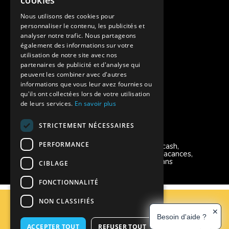
cookies
Assurances annulations
Nous utilisons des cookies pour
personnaliser le contenu, les publicités et
Aides financières pour partir en colonie
analyser notre trafic. Nous partageons
également des informations sur votre
Charte de confidentialité
utilisation de notre site avec nos
partenaires de publicité et d'analyse qui
peuvent les combiner avec d'autres
Vacances Adaptées Adulte Supernova
informations que vous leur avez fournies ou
qu'ils ont collectées lors de votre utilisation
de leurs services.
En savoir plus
STRICTEMENT NÉCESSAIRES
Modes de règlement acceptés
PERFORMANCE
Chèque, Virement, Espèces, Mandats cash,
Bons CAF, Conseil général, Chèques vacances,
Carte bancaire, Prise en charge reçu sans
CIBLAGE
règlement, Prélèvement, Pass Colo
FONCTIONNALITÉ
C.G.V
NON CLASSIFIÉS
Mentions Légales
✕
Besoin d'aide ?
Plan du site
ACCEPTER TOUT
REFUSER TOUT