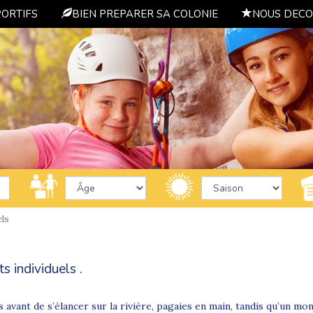
PORTIFS
BIEN PREPARER SA COLONIE
NOUS DECO
els
 individuels .
es avant de s’élancer sur la rivière, pagaies en main, tandis qu’u