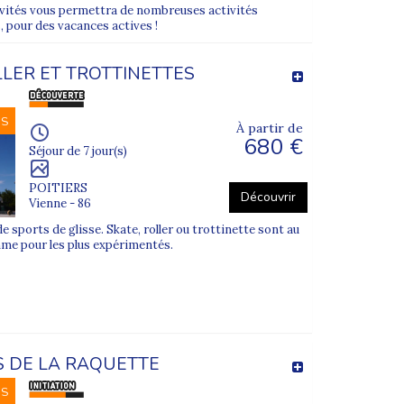
tivités vous permettra de nombreuses activités
t adapté pour chaque participant, qu’il soit
s, pour des vacances actives !
LLER ET TROTTINETTES
e des courants et maintien de l’équilibre.
NS
À partir de
680 €
tante d’animateurs et moniteurs spécialisés.
Séjour de 7 jour(s)
synchronisées, sous les encouragements du
POITIERS
Découvrir
Vienne - 86
 sports de glisse. Skate, roller ou trottinette sont au
me pour les plus expérimentés.
S DE LA RAQUETTE
rformance et convivialité.
NS
n premier saut.