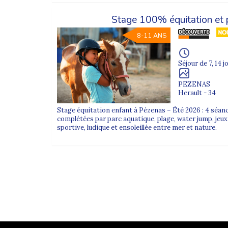
Comment se déroule la répartition des groupes 
Stage 100% équitation et 
Avant le départ, une évaluation simple permet d
8-11 ANS
Peut-on combiner plusieurs sports individuels 
Certaines colonies proposent des formules multi-
Séjour de 7, 14 j
PEZENAS
Herault - 34
Stage équitation enfant à Pézenas – Été 2026 : 4 séan
complétées par parc aquatique, plage, water jump, jeux
sportive, ludique et ensoleillée entre mer et nature.