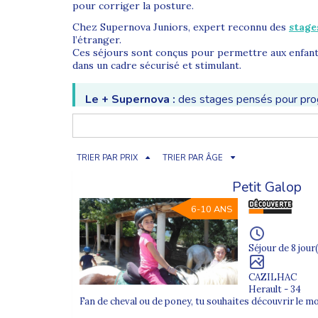
pour corriger la posture.
Chez Supernova Juniors, expert reconnu des
stage
l’étranger.
Ces séjours sont conçus pour permettre aux enfants
dans un cadre sécurisé et stimulant.
Le + Supernova :
des stages pensés pour progr
apprentissage, confiance et plaisir.
Stages sports individuels été : pratiquer et progr
TRIER PAR PRIX
TRIER PAR ÂGE
Le stage de sport individuel est une opportunité co
Au sein de nos
colonies de vacances été
, les jeunes
Petit Galop
Équitation
6-10 ANS
Gymnastique
Séjour de 8 jour(
Escalade
CAZILHAC
Kayak
Herault - 34
Fan de cheval ou de poney, tu souhaites découvrir le m
Surf