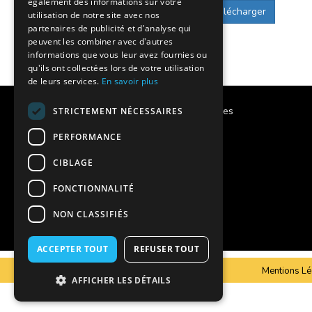
également des informations sur votre
Télécharger
utilisation de notre site avec nos
partenaires de publicité et d'analyse qui
peuvent les combiner avec d'autres
informations que vous leur avez fournies ou
qu'ils ont collectées lors de votre utilisation
de leurs services.
En savoir plus
Calendrier des vacances scolaires
STRICTEMENT NÉCESSAIRES
PERFORMANCE
Notre histoire
CIBLAGE
Notre engagement
FONCTIONNALITÉ
Charte qualité
NON CLASSIFIÉS
Projet éducatif
ACCEPTER TOUT
REFUSER TOUT
C.G.V
Mentions Lé
AFFICHER LES DÉTAILS