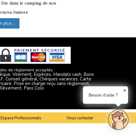
à Die dans le camping de nos
rnova Juniors
 plus ...
des de règlement acceptés
èque, Virement, Espèces, Mandats cash, Bons
F, Conseil général, Chèques vacances, Carte
ncaire, Prise en charge reçu sans règlement,
élèvement, Pass Colo
✕
Besoin d'aide ?
Espace Professionnels
Nous contacter