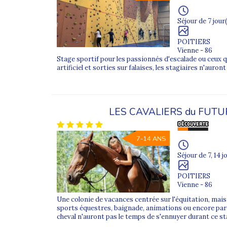
Encadrement et organisation
Séjour de 7 jour(
Chez Supernova Juniors, la sécurité et la qualité p
Nos animateurs sont diplômés, et chaque discipline 
POITIERS
Vienne - 86
Le matériel technique est fourni sur place, avec une
Stage sportif pour les passionnés d'escalade ou ceux q
Pour approfondir la découverte, nos stages s’acco
artificiel et sorties sur falaises, les stagiaires n'auron
Variété des stages et complémentarité
En plus des sports individuels, Supernova Juniors 
leurs envies et leur niveau.
LES CAVALIERS du FUT
Découvrez l’ensemble des stages sportifs pour trou
7-14 ANS
Prêt à choisir le bon séjour ?
Découvrez ci-dessous nos stages de sport individu
Séjour de 7, 14 j
POITIERS
Ces séjours sont disponibles directement sur cett
Vienne - 86
FAQ – Colonie de vacances sports individuels
Une colonie de vacances centrée sur l'équitation, ma
sports équestres, baignade, animations ou encore par
Quels sont les âges acceptés pour les stages d
cheval n'auront pas le temps de s'ennuyer durant ce st
Nos stages accueillent les enfants et adolescent