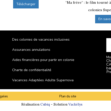
“Ma frère” : le film tourné 
Télécharger
colonies Supe
En savoir
Des colonies de vacances inclusives
Assurances annulations
Mo
Aides financières pour partir en colonie
Ch
CA
ba
Charte de confidentialité
Pr
Vacances Adaptées Adulte Supernova
gales
Plan du site
Réalisation
Cubiq
- Solution
Vackélys