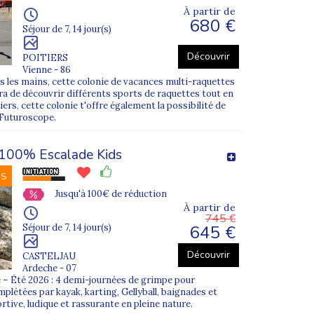
À partir de
680 €
Séjour de 7, 14 jour(s)
Découvrir
POITIERS
Vienne - 86
 le départ.
s les mains, cette colonie de vacances multi-raquettes
tra de découvrir différents sports de raquettes tout en
ers, cette colonie t'offre également la possibilité de
u Futuroscope.
g
ou la
voile
, permettant aux jeunes de choisir selon
100% Escalade Kids
NS
Jusqu'à 100€ de réduction
À partir de
x envies de votre enfant.
745 €
645 €
Séjour de 7, 14 jour(s)
essous.
Découvrir
CASTELJAU
Ardeche - 07
 – Été 2026 : 4 demi-journées de grimpe pour
mplétées par kayak, karting, Gellyball, baignades et
tive, ludique et rassurante en pleine nature.
our un encadrement personnalisé.