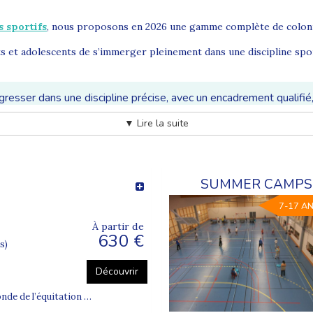
s sportifs
, nous proposons en 2026 une gamme complète de colonie
 et adolescents de s’immerger pleinement dans une discipline spor
esser dans une discipline précise, avec un encadrement qualifié,
▼ Lire la suite
esser
ncrète pour un enfant de se concentrer sur une activité précise, d’a
 peuvent s’initier ou se perfectionner dans des sports ciblés tels que
SUMMER CAMPS d
7-17 A
À partir de
630 €
s)
Découvrir
onde de l’équitation …