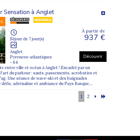
r Sensation à Anglet
ogressif et motivant.
NS
À partir de
937 €
e discipline pour garantir une immersion complète.
Séjour de 7 jour(s)
Anglet
Découvrir
Pyrenees-atlantiques
- 64
e entre ville et océan à Anglet ! Encadré par un
’art du parkour : sauts, passements, acrobaties et
Tag. Une séance de wave-ski et des baignades
 défis, adrénaline et ambiance du Pays Basque,...
1
2