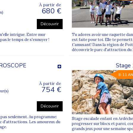
À partir de
680 €
s)
édagogique sont prioritaires.
bénéficie de moniteurs spécialisés.
Découvrir
 liste claire des affaires personnelles à prévoir communiquée avant
u'elle intrigue. Entre mur
Tu adores avoir une raquette dan
mpagnent parfois d’activités complémentaires comme la
danse
.
t pas le temps de s'ennuyer !
est faite pour toi. Elle te permet
t'amusant! Dans la région de Poiti
découvrir le parc d'attraction d
propose des stages variés comme l’
équitation initiation
, le
canyonin
UROSCOPE
Stage 
ver celui qui correspond le mieux à votre enfant.
8-11 A
À partir de
754 €
el et trouvez celui qui correspond le mieux à l’âge, au niveau et au
our(s)
e page, vous pouvez consulter les camps de vacances proposés ci-d
Découvrir
is pas seulement. Au programme:
Stage escalade enfant en Ardèche
c d'attractions. Les amoureux du
progresser sur blocs et paroi, co
e sport individuel ?
age.
grands jeux pour une semaine spor
s de 6 à 17 ans, avec des groupes adaptés à chaque tranche d’âge p