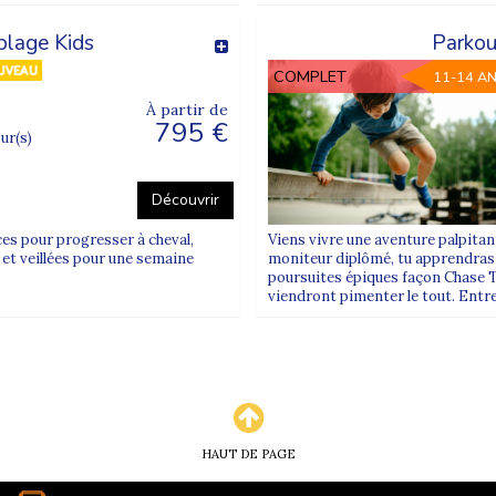
par niveau ?
plage Kids
Parkou
e constituer des groupes homogènes, assurant un apprentissage pr
COMPLET
11-14 A
pendant les vacances ?
À partir de
795 €
activités, mais nos stages de sport individuel sont centrés sur un
our(s)
Découvrir
ces pour progresser à cheval,
Viens vivre une aventure palpitant
 et veillées pour une semaine
moniteur diplômé, tu apprendras l
poursuites épiques façon Chase 
viendront pimenter le tout. Entre
HAUT DE PAGE