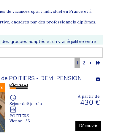
s de vacances sport individuel en France et à
tive, encadrés par des professionnels diplômés,
 des groupes adaptés et un vrai équilibre entre
1
2
ffiner sa technique et de repousser ses limites.
 :
e POITIERS - DEMI PENSION
NS
À partir de
430 €
Séjour de 5 jour(s)
POITIERS
Vienne - 86
Découvrir