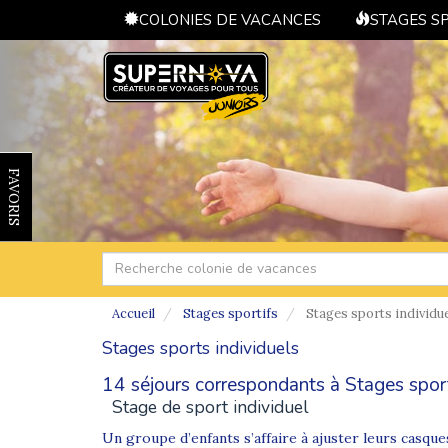
COLONIES DE VACANCES
STAGES S
FAVORIS
Accueil
Stages sportifs
Stages sports individu
Stages sports individuels
14 séjours correspondants à Stages sports
Stage de sport individuel
Un groupe d’enfants s’affaire à ajuster leurs casqu