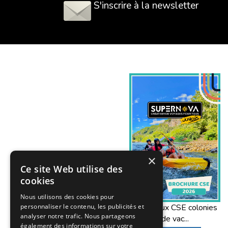
S'inscrire à la newsletter
×
Ce site Web utilise des
cookies
Nous utilisons des cookies pour
Offres aux CSE colonies
personnaliser le contenu, les publicités et
analyser notre trafic. Nous partageons
de vac...
également des informations sur votre