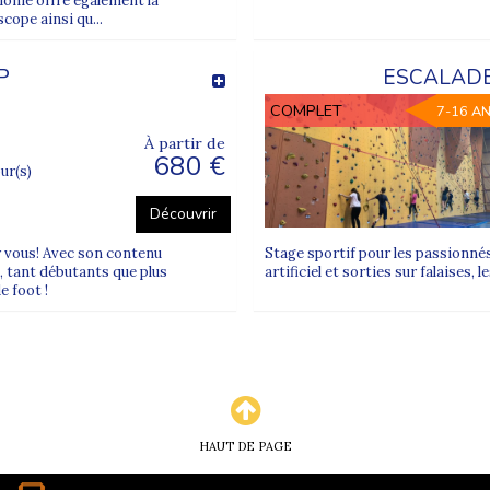
lonie offre également la
cope ainsi qu...
P
ESCALADE
COMPLET
7-16 A
À partir de
680 €
our(s)
Découvrir
ur vous! Avec son contenu
Stage sportif pour les passionnés
, tant débutants que plus
artificiel et sorties sur falaises,
 foot !
HAUT DE PAGE