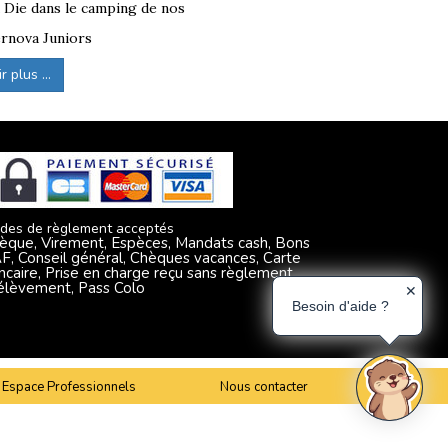
à Die dans le camping de nos
rnova Juniors
 plus ...
des de règlement acceptés
èque, Virement, Espèces, Mandats cash, Bons
F, Conseil général, Chèques vacances, Carte
ncaire, Prise en charge reçu sans règlement,
élèvement, Pass Colo
✕
Besoin d'aide ?
Espace Professionnels
Nous contacter