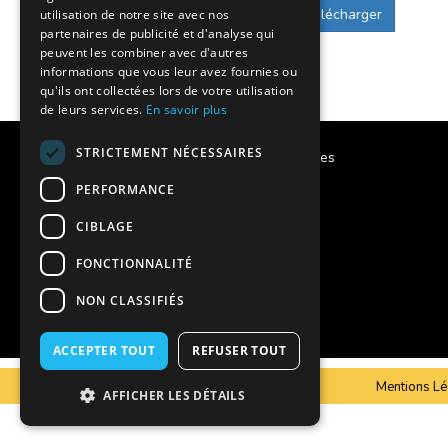
Télécharger
utilisation de notre site avec nos
partenaires de publicité et d'analyse qui
peuvent les combiner avec d'autres
informations que vous leur avez fournies ou
qu'ils ont collectées lors de votre utilisation
de leurs services.
En savoir plus
STRICTEMENT NÉCESSAIRES
Calendrier des vacances scolaires
PERFORMANCE
Notre histoire
CIBLAGE
Notre engagement
FONCTIONNALITÉ
Charte qualité
NON CLASSIFIÉS
Projet éducatif
ACCEPTER TOUT
REFUSER TOUT
C.G.V
Mentions Lé
AFFICHER LES DÉTAILS