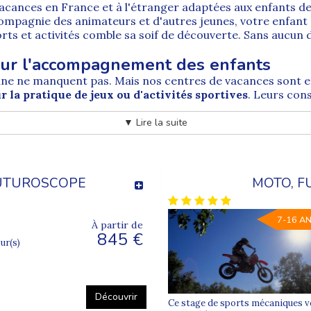
vacances en France
et à l'étranger adaptées aux enfants de
ompagnie des animateurs et d'autres jeunes, votre enfant 
rts et activités comble sa soif de découverte. Sans aucun
our l'accompagnement des enfants
ine
ne manquent pas. Mais nos centres de vacances sont 
r la pratique de jeux ou d'activités sportives
. Leurs cons
urs, les liens d'amitié se tissent facilement entre enfants
r le bien-être de votre enfant
▼ Lire la suite
e de vacances pour son enfant
. Vous hésitez entre une
col
pagne
. Une colonie de vacances dans la Vienne offre aux enf
le plein de souvenirs au retour des vacances.
FUTUROSCOPE
MOTO, F
s pour ses prochains congés scolaires ? Découvrez sans at
l'
organisation d'un séjour de vacances inoubliable pour
7-16 A
À partir de
845 €
our(s)
Découvrir
Ce stage de sports mécaniques vo