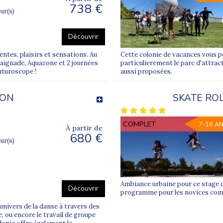
738 €
our(s)
Découvrir
ntes, plaisirs et sensations. Au
Cette colonie de vacances vous pe
baignade, Aquazone et 2 journées
particulierement le parc d'attrac
uturoscope !
aussi proposées.
ION
SKATE RO
COMPLET
7-16 A
À partir de
680 €
our(s)
Ambiance urbaine pour ce stage de
Découvrir
programme pour les novices com
univers de la danse à travers des
 ou encore le travail de groupe