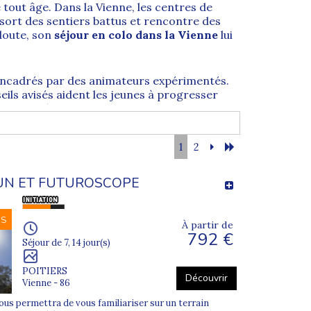
 tout âge. Dans la Vienne, les centres de
sort des sentiers battus et rencontre des
 doute, son
séjour en colo dans la Vienne
lui
encadrés par des animateurs expérimentés.
eils avisés aident les jeunes à progresser
 de tout âge.
onie de vacances au bord de la mer et de
1
2
ants un cadre idéal pour la pratique
UN ET FUTUROSCOPE
tendre les guides Supernova Juniors. Vous
 votre enfant
.
NS
À partir de
792 €
Séjour de 7, 14 jour(s)
POITIERS
Découvrir
Vienne - 86
us permettra de vous familiariser sur un terrain