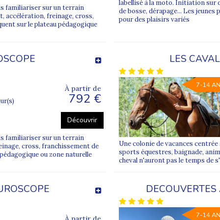
labellisé à la moto. Initiation sur
familiariser sur un terrain
de bosse, dérapage... Les jeunes 
t, accélération, freinage, cross,
pour des plaisirs variés
quent sur le plateau pédagogique
OSCOPE
LES CAVAL
7-14 A
À partir de
792 €
our(s)
Découvrir
familiariser sur un terrain
Une colonie de vacances centrée 
 freinage, cross, franchissement de
sports équestres, baignade, anim
u pédagogique ou zone naturelle
cheval n'auront pas le temps de s
TUROSCOPE
DECOUVERTES 
7-14 A
À partir de