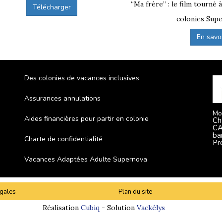
“Ma frère” : le film tourné 
Télécharger
colonies Supe
En savoir
Des colonies de vacances inclusives
Assurances annulations
Mo
Aides financières pour partir en colonie
Ch
CA
ba
Charte de confidentialité
Pr
Vacances Adaptées Adulte Supernova
gales
Plan du site
Réalisation
Cubiq
- Solution
Vackélys