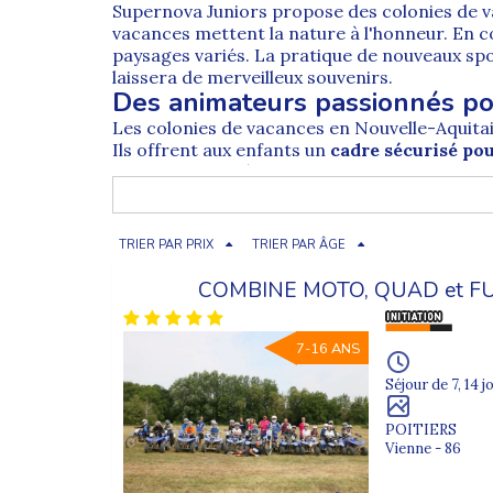
Supernova Juniors propose des
colonies de 
vacances mettent la nature à l'honneur. En c
paysages variés. La pratique de nouveaux spo
laissera de merveilleux souvenirs.
Des animateurs passionnés p
Les
colonies de vacances en Nouvelle-Aquita
Ils offrent aux enfants un
cadre sécurisé pou
rapidement. Grâce au savoir-faire des animate
Une aventure à renouveler pou
Il est normal de
choisir avec soin un centr
l'océan
et une
colonie de vacances à la cam
TRIER PAR PRIX
TRIER PAR ÂGE
d'activités sportives inédites. De quoi faire 
COMBINE MOTO, QUAD et 
Votre enfant réclame une colonie de vacance
trouverez des informations indispensables à 
La 1re colonie de vacances
7-16 ANS
Comment se passe une colonie de vacances ?
Séjour de 7, 14 j
Comment trouver une bonne colonie de vacances ?
POITIERS
Vienne - 86