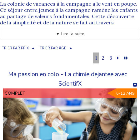
La
colonie de vacances
à la campagne a le vent en poupe.
Ce séjour entre jeunes à la campagne ramène les enfants
au partage de valeurs fondamentales. Cette découverte
de la simplicité et de la nature se fait au travers
d'aventures et d'activités de tout type. Quel que soit l'âge
▼ Lire la suite
de votre enfant, respectez son centre d'intérêt, offrez-lui
une expérience de vie grâce à une
colonie de vacances à
la campagne
.
TRIER PAR PRIX
TRIER PAR ÂGE
La campagne, un lieu de découverte
1
2
3
parfait pour l'organisation de colonies
de vacances
Ma passion en colo - La chimie dejantee avec
Il n'est pas difficile d'imaginer combien le
cadre de la
ScientifX
campagne
est idéal pour
accueillir des groupes de
jeunes
pendant les vacances scolaires. Que vos enfants
COMPLET
6-12 ANS
soient accueillis dans un espace à la ferme ou en pleine
nature, ces séjours ont un
parfum d'aventure
et de
dépaysement qui plaît.
Des colonies de vacances à la
campagne pour assouvir le besoin
d'aventure des plus jeunes