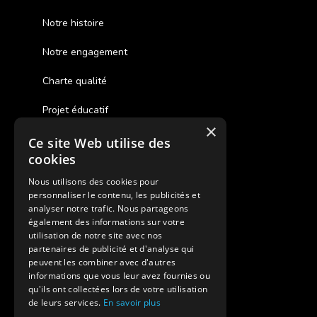
Notre histoire
Notre engagement
Charte qualité
Projet éducatif
×
Ce site Web utilise des
Des colonies de vacances inclusives
cookies
Assurances annulations
Nous utilisons des cookies pour
personnaliser le contenu, les publicités et
Aides financières pour partir en colonie
analyser notre trafic. Nous partageons
également des informations sur votre
Charte de confidentialité
utilisation de notre site avec nos
partenaires de publicité et d'analyse qui
peuvent les combiner avec d'autres
Vacances Adaptées Adulte Supernova
informations que vous leur avez fournies ou
qu'ils ont collectées lors de votre utilisation
de leurs services.
En savoir plus