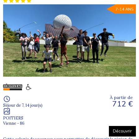
7-14 ANS
À partir de
712 €
Séjour de 7, 14 jour(s)
POITIERS
Vienne - 86
Découvrir