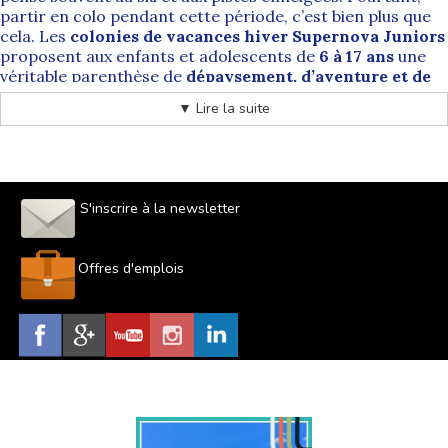
partir en colo pendant cette période, c’est bien plus que
cela. Les
colonies de vacances hiver Supernova Juniors
proposent aux enfants et adolescents de
6 à 17 ans
une
véritable parenthèse de
dépaysement, d’aventure et de
vie collective
, au cœur de la montagne.
▼ Lire la suite
Organisés pendant les
vacances scolaires d’hiver
, nos
séjours permettent aux jeunes de profiter d’activités
variées dans un environnement sécurisé, encadré par des
équipes diplômées et bienveillantes.
S'inscrire à la newsletter
Des vacances d’hiver inoubliables en
Offres d'emplois
colonie
Votre enfant aime
les activités de plein air
, la neige et
les jeux d’hiver ? Les colonies de vacances d’hiver sont
idéales pour lui. Ski alpin, snowboard, raquettes, grands
jeux collectifs et animations en intérieur rythment le
quotidien des jeunes.
Encadrés par des moniteurs expérimentés, les enfants