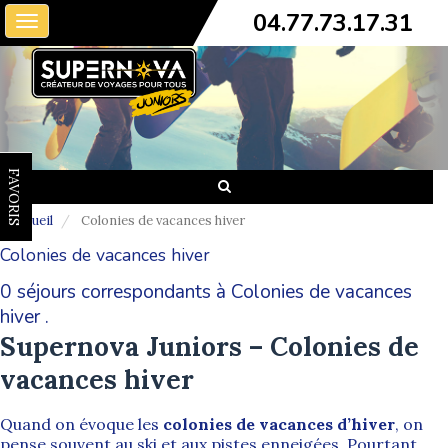
04.77.73.17.31
Toggle
navigation
FAVORIS
Accueil
Colonies de vacances hiver
Colonies de vacances hiver
0 séjours correspondants à Colonies de vacances
hiver .
Supernova Juniors – Colonies de
vacances hiver
Quand on évoque les
colonies de vacances d’hiver
, on
pense souvent au ski et aux pistes enneigées. Pourtant,