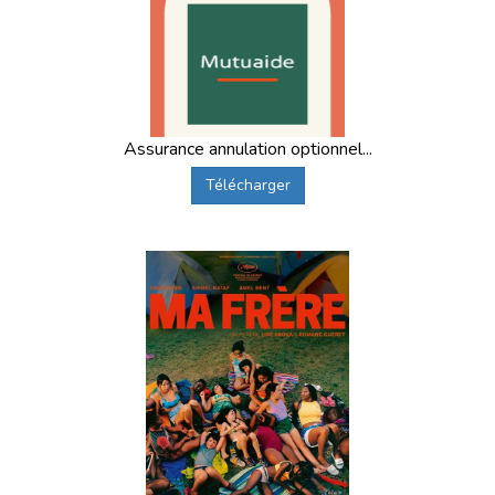
enfants et ados de vivre une
expérience humaine
enrichissante
dans un cadre montagnard exceptionnel.
Ces séjours favorisent l’apprentissage, la découverte et la
progression personnelle.
Voir les colonies de vacances hiver zone B
Assurance annulation optionnel...
Vacances d’hiver – Zone C
Télécharger
Avec les
colonies de vacances hiver zone C
, offrez à
votre enfant une semaine de
déconnexion totale
en
montagne. Ski, activités ludiques et rencontres rythment
le séjour, pour des vacances d’hiver riches en émotions.
Accéder aux colonies de vacances hiver zone C
Pourquoi choisir Supernova Juniors en
hiver ?
Depuis 2004, Supernova Juniors organise des
colonies de
vacances fiables, sécurisées et pédagogiques
. Nos
séjours d’hiver bénéficient :