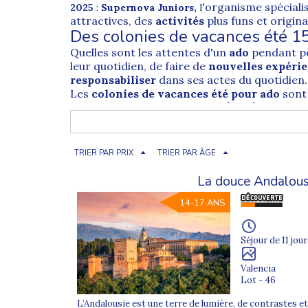
'organisme spéciali
2025
:
Supernova Juniors
,
l
attractives, des
activités
plus funs et origina
Des colonies de vacances été 1
Quelles sont les attentes d'un
ado
pendant p
leur quotidien, de faire de
nouvelles expéri
responsabiliser
dans ses actes du quotidien.
Les
colonies de vacances été pour ado
sont 
Colonie de vacances à l'étrange
Qu'ils aient
15 ans
ou plus ou moins, les
adole
colonie de vacances à l'étranger
peut effec
manières de vivre
.
TRIER PAR PRIX
TRIER PAR ÂGE
Colonies de vacances ado 15 an
La douce Andalous
Votre
adolescent
n'est pas très attiré par la
sportive
et souhaite profiter des ses
vacanc
14-17 ANS
le
séjour ado sport
qui lui plaira ! Contactez
Découvrir :
- Notre
projet éducatif
Séjour de 11 jour
- Payer votre
colonie moins chère
,
découvre
Valencia
Lot - 46
L’Andalousie est une terre de lumière, de contrastes et