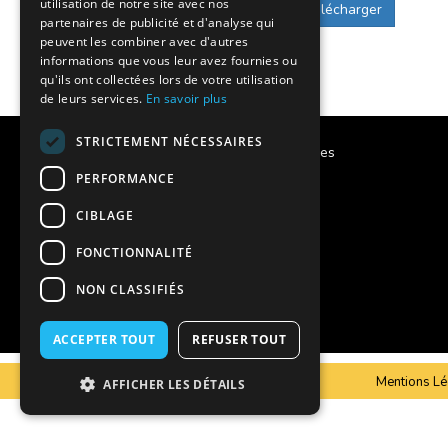
utilisation de notre site avec nos
Télécharger
partenaires de publicité et d'analyse qui
peuvent les combiner avec d'autres
informations que vous leur avez fournies ou
qu'ils ont collectées lors de votre utilisation
de leurs services.
En savoir plus
STRICTEMENT NÉCESSAIRES
Calendrier des vacances scolaires
PERFORMANCE
Notre histoire
CIBLAGE
Notre engagement
FONCTIONNALITÉ
Charte qualité
NON CLASSIFIÉS
Projet éducatif
ACCEPTER TOUT
REFUSER TOUT
C.G.V
Mentions Lé
AFFICHER LES DÉTAILS