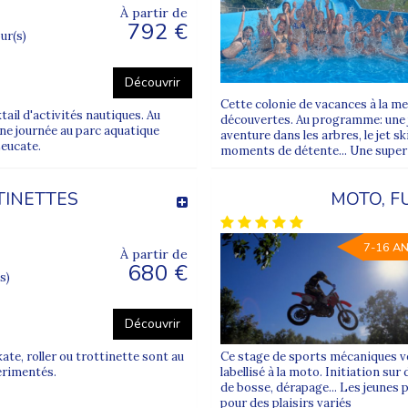
À partir de
792 €
our(s)
Découvrir
Cette colonie de vacances à la me
tail d'activités nautiques. Au
découvertes. Au programme: une 
une journée au parc aquatique
aventure dans les arbres, le jet sk
Leucate.
moments de détente... Une super co
TINETTES
MOTO, F
7-16 A
À partir de
680 €
s)
Découvrir
ate, roller ou trottinette sont au
Ce stage de sports mécaniques vo
érimentés.
labellisé à la moto. Initiation sur
de bosse, dérapage... Les jeunes 
pour des plaisirs variés