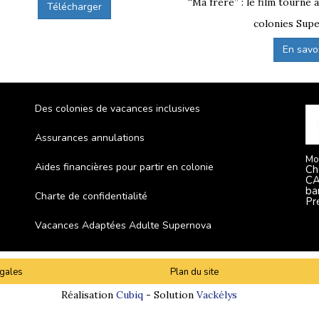
“Ma frère” : le film tourné 
Télécharger
colonies Supe
En savoir
Des colonies de vacances inclusives
Assurances annulations
Mo
Aides financières pour partir en colonie
Ch
CA
ba
Charte de confidentialité
Pr
Vacances Adaptées Adulte Supernova
gales
Plan du site
Réalisation
Cubiq
- Solution
Vackélys