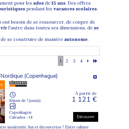
mment pour les
ados
de
15 ans
. Des offres
ouristiques
pendant les
vacances scolaires
.
s
ont besoin de se ressourcer, de couper de
rir
l'autre dans toutes ses dimensions, de
se
de se construire de manière
autonome
.
 par des
séjours ado à l'étranger
. Une
vrir les yeux sur d'
autres cultures
et d'
autres
1
2
3
4
 Nordique (Copenhague)
r une activité précise, une
thématique
uitation
? S
upernova Juniors
vous trouvera
NS
ortif ado
qui lui correspond.
À partir de
1 121 €
Séjour de 7 jour(s)
Copenhagen
Découvrir
Calvados - 14
ntre modernité, fun et découvertes ? Entre culture