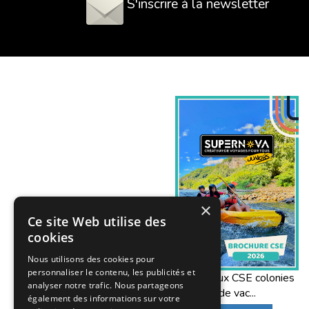
S'inscrire à la newsletter
×
Ce site Web utilise des
cookies
Nous utilisons des cookies pour
personnaliser le contenu, les publicités et
Offres aux CSE colonies
analyser notre trafic. Nous partageons
de vac...
également des informations sur votre