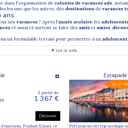
sé dans l'organisation de
colonies de vacances ado
, nota
les les une que les autres, des
destinations
de
vacances
t
5 ans
our ses
vacances
? Après l'
année scolaire
, les
adolescent
ences
et aussi et surtout se faire des
amis
et
amies
,
découv
un un formidable terrain pour permettre à un
adolescent
r
▼ Lire la suite
scents
sont avides de découverte et sont souvent attirés
tivement être très enrichissantes pour les
ados
, et leur ou
s
ie
Escapade
plage
ou les
colos mutliactivités
, mais il est passionné pa
es
pour assouvir sa passion du
football
, de la
moto
, de l'
éq
14-17 A
 nos conseillers voyages, ils vous guideront vers le
stage sp
À partir de
1 367 €
(s)
z nos offres de "
colonie de vacances pas cher
"
Découvrir
 d’émotions. Pendant 11 jours, ce
Prêt pour un city trip nordique e