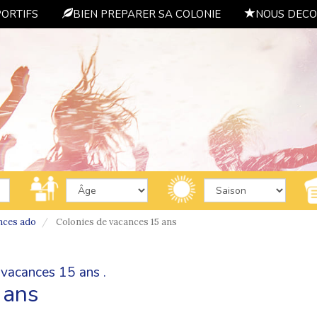
PORTIFS
BIEN PREPARER SA COLONIE
NOUS DECO
nces ado
Colonies de vacances 15 ans
 vacances 15 ans .
 ans