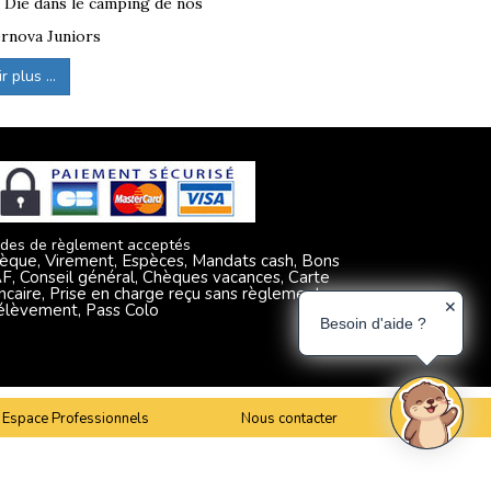
à Die dans le camping de nos
rnova Juniors
 plus ...
des de règlement acceptés
èque, Virement, Espèces, Mandats cash, Bons
F, Conseil général, Chèques vacances, Carte
ncaire, Prise en charge reçu sans règlement,
✕
élèvement, Pass Colo
Besoin d'aide ?
Espace Professionnels
Nous contacter