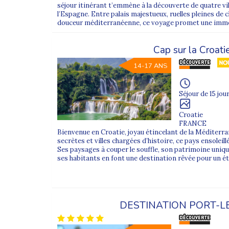
séjour itinérant t’emmène à la découverte de quatre v
l’Espagne. Entre palais majestueux, ruelles pleines de
douceur méditerranéenne, ce voyage promet une immers
Cap sur la Croati
14-17 ANS
Séjour de 15 jour
Croatie
FRANCE
Bienvenue en Croatie, joyau étincelant de la Méditerran
secrètes et villes chargées d’histoire, ce pays ensoleil
Ses paysages à couper le souffle, son patrimoine uniqu
ses habitants en font une destination rêvée pour un été 
DESTINATION PORT-L