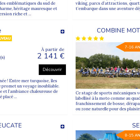
illes emblématiques du sud de
viking, parcs d’attractions, quar
 charme, héritage mauresque et
t’embarque dans une aventure dép
ion riche et ...
e
COMBINE MOT
7-16 A
À partir de
2 141 €
(s)
Découvrir
ée ! Entre mer turquoise, îles
lé promet un voyage inoubliable.
e et l’ambiance chaleureuse de
Ce stage de sports mécaniques vo
placé ...
labellisé à la moto comme au quad.
franchissement de bosse, dérapag
ou zone naturelle pour des plaisir
EUCATE
SE
8-15 A