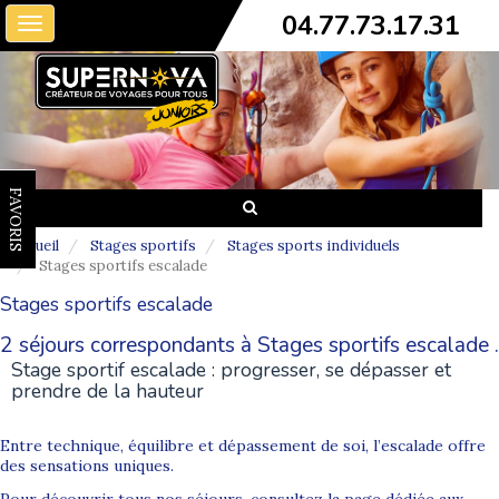
04.77.73.17.31
Toggle
navigation
FAVORIS
Accueil
Stages sportifs
Stages sports individuels
Stages sportifs escalade
Stages sportifs escalade
2 séjours correspondants à Stages sportifs escalade .
Stage sportif escalade : progresser, se dépasser et
prendre de la hauteur
Entre technique, équilibre et dépassement de soi, l’escalade offre
des sensations uniques.