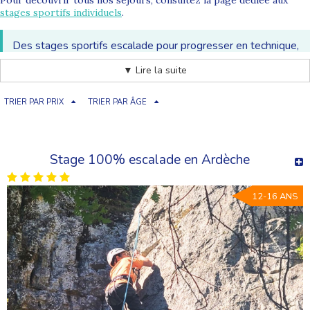
Pour découvrir tous nos séjours, consultez la page dédiée aux
stages sportifs individuels
.
Des stages sportifs escalade pour progresser en technique,
gagner en confiance et vivre des sensations en toute
▼ Lire la suite
sécurité.
TRIER PAR PRIX
TRIER PAR ÂGE
Pourquoi choisir un stage sportif escalade ?
Le
stage sportif escalade
permet aux enfants et adolescents de
découvrir ou approfondir une activité complète, mêlant physique
et réflexion.
Stage 100% escalade en Ardèche
Encadrés par des professionnels, les jeunes évoluent à leur
rythme dans un cadre sécurisé.
12-16 ANS
Développer force, équilibre et coordination
Apprendre les techniques de progression
Gagner en confiance en soi
Se dépasser dans un environnement stimulant