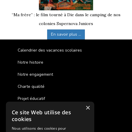
“Ma frère” : le film tourné à Die dans le camping de nos
colonies Supernova Juniors
En savoir plus ...
Calendrier des vacances scolaires
Notre histoire
Notre engagement
Charte qualité
Projet éducatif
×
Ce site Web utilise des
Des colonies de vacances inclusives
cookies
Assurances annulations
Nous utilisons des cookies pour