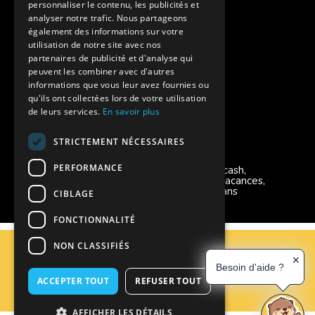
personnaliser le contenu, les publicités et
Aides financières pour partir en colonie
analyser notre trafic. Nous partageons
également des informations sur votre
Charte de confidentialité
utilisation de notre site avec nos
partenaires de publicité et d'analyse qui
peuvent les combiner avec d'autres
Vacances Adaptées Adulte Supernova
informations que vous leur avez fournies ou
qu'ils ont collectées lors de votre utilisation
de leurs services.
En savoir plus
STRICTEMENT NÉCESSAIRES
Modes de règlement acceptés
PERFORMANCE
Chèque, Virement, Espèces, Mandats cash,
Bons CAF, Conseil général, Chèques vacances,
Carte bancaire, Prise en charge reçu sans
CIBLAGE
règlement, Prélèvement, Pass Colo
FONCTIONNALITÉ
C.G.V
NON CLASSIFIÉS
Mentions Légales
✕
Besoin d'aide ?
Plan du site
ACCEPTER TOUT
REFUSER TOUT
Espace Professionnels
Nous contacter
AFFICHER LES DÉTAILS