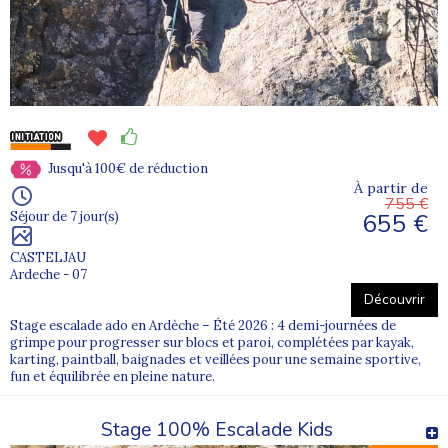
Escalade en milieu naturel ou en structure
Les stages peuvent se dérouler en falaise ou sur des structures
adaptées.
Chaque environnement permet de découvrir différentes
approches de l’escalade et de varier les sensations.
Escalade sur parois naturelles
Structures artificielles sécurisées
Jusqu'à 100€ de réduction
À partir de
Ateliers techniques et progression
755 €
655 €
Séjour de 7 jour(s)
Adaptation au niveau de chacun
CASTELJAU
Activités complémentaires
Ardeche - 07
Découvrir
En complément de l’escalade, les jeunes participent à d’autres
activités pour enrichir leur expérience :
Stage escalade ado en Ardèche – Été 2026 : 4 demi-journées de
grimpe pour progresser sur blocs et paroi, complétées par kayak,
Randonnées et découverte de la nature
karting, paintball, baignades et veillées pour une semaine sportive,
fun et équilibrée en pleine nature.
Jeux collectifs et défis
Stage 100% Escalade Kids
Activités sportives variées