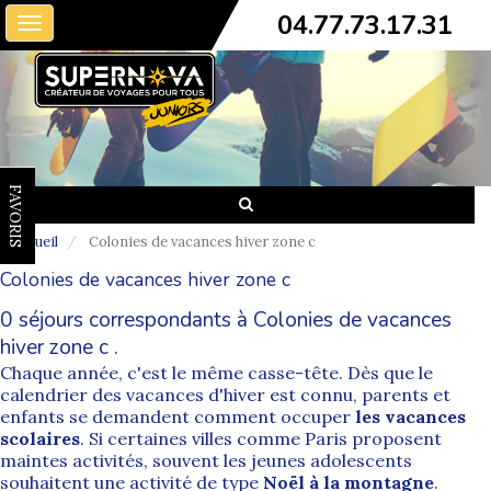
04.77.73.17.31
Toggle
navigation
FAVORIS
Accueil
Colonies de vacances hiver zone c
Colonies de vacances hiver zone c
0 séjours correspondants à Colonies de vacances
hiver zone c .
Chaque année, c'est le même casse-tête. Dès que le
calendrier des vacances d'hiver est connu, parents et
enfants se demandent comment occuper
les vacances
scolaires
. Si certaines villes comme Paris proposent
maintes activités, souvent les jeunes adolescents
souhaitent une activité de type
Noël à la montagne
.