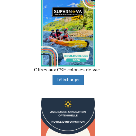
En plus de la capitale, il y a une possibilité de départ de
chaque grande ville en France
: Toulouse, Lille,
Bordeaux, Lyon, Nantes, Rouen, Grenoble, Rennes,
Versailles, Strasbourg, Reims, Poitiers, Limoges, Clermont
Ferrand, Amiens, Caen, Montpellier ou encore Marseille.
Des départs sont également possibles en Seine-Saint-
Denis.
Où que vous vous trouviez en France, vous serez à
proximité d'un point de départ
en colonie en vacances.
SuperNova Juniors est le
spécialiste de l'organisation
des colonies de vacances
et ce, depuis 20 ans déjà. Hiver
Offres aux CSE colonies de vac...
comme été, nous accueillons vos enfants dans
des
endroits parfaitement sécurisés
pour leur offrir le
Télécharger
meilleur pour leur épanouissement.
En matière de vacances d'hiver, nous proposons, en plus
des
colonies de vacances d'hiver 2022
, des dates de
séjours pour les
colonies de vacances d'hiver zone A
, ainsi
que les
colonies de vacances hiver zone B
. Bien entendu
vous pouvez aussi faire appel à nous pour
les colonies de
vacances de février.
Enfin, nous organisons aussi des
colonies de vacances de printemps et des colonies de