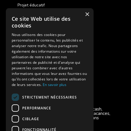
Projet éducatif
×
Ce site Web utilise des
Des colonies de vacances inclusives
cookies
Assurances annulations
Nous utilisons des cookies pour
personnaliser le contenu, les publicités et
Aides financières pour partir en colonie
analyser notre trafic. Nous partageons
également des informations sur votre
Charte de confidentialité
utilisation de notre site avec nos
partenaires de publicité et d'analyse qui
peuvent les combiner avec d'autres
Vacances Adaptées Adulte Supernova
informations que vous leur avez fournies ou
qu'ils ont collectées lors de votre utilisation
de leurs services.
En savoir plus
STRICTEMENT NÉCESSAIRES
Modes de règlement acceptés
PERFORMANCE
Chèque, Virement, Espèces, Mandats cash,
Bons CAF, Conseil général, Chèques vacances,
Carte bancaire, Prise en charge reçu sans
CIBLAGE
règlement, Prélèvement, Pass Colo
FONCTIONNALITÉ