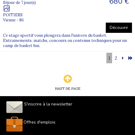
680 €
Séjour de 7 jour(s)
POITIERS
Vienne - 86
Découvrir
Ce stage sportif vous plongera dans l'univers du basket.
Entrainements, matchs, concours ou contenus techniques pour un
camp de basket fun.
1
2
HAUT DE PAGE
S'inscrire à la newsletter
Offres d'emplois