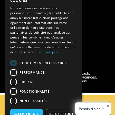
cookies
Assurances annulations
Nous utilisons des cookies pour
personnaliser le contenu, les publicités et
Aides financières pour partir en colonie
analyser notre trafic. Nous partageons
également des informations sur votre
Charte de confidentialité
utilisation de notre site avec nos
partenaires de publicité et d'analyse qui
peuvent les combiner avec d'autres
Vacances Adaptées Adulte Supernova
informations que vous leur avez fournies ou
qu'ils ont collectées lors de votre utilisation
de leurs services.
En savoir plus
STRICTEMENT NÉCESSAIRES
Modes de règlement acceptés
PERFORMANCE
Chèque, Virement, Espèces, Mandats cash,
Bons CAF, Conseil général, Chèques vacances,
Carte bancaire, Prise en charge reçu sans
CIBLAGE
règlement, Prélèvement, Pass Colo
FONCTIONNALITÉ
C.G.V
NON CLASSIFIÉS
Mentions Légales
✕
Besoin d'aide ?
Plan du site
ACCEPTER TOUT
REFUSER TOUT