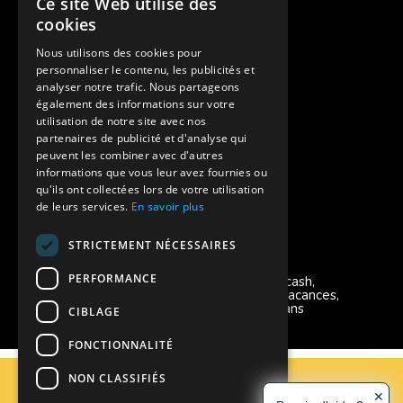
Ce site Web utilise des
Des colonies de vacances inclusives
cookies
Assurances annulations
Nous utilisons des cookies pour
personnaliser le contenu, les publicités et
Aides financières pour partir en colonie
analyser notre trafic. Nous partageons
également des informations sur votre
Charte de confidentialité
utilisation de notre site avec nos
partenaires de publicité et d'analyse qui
peuvent les combiner avec d'autres
Vacances Adaptées Adulte Supernova
informations que vous leur avez fournies ou
qu'ils ont collectées lors de votre utilisation
de leurs services.
En savoir plus
STRICTEMENT NÉCESSAIRES
Modes de règlement acceptés
PERFORMANCE
Chèque, Virement, Espèces, Mandats cash,
Bons CAF, Conseil général, Chèques vacances,
Carte bancaire, Prise en charge reçu sans
CIBLAGE
règlement, Prélèvement, Pass Colo
FONCTIONNALITÉ
C.G.V
NON CLASSIFIÉS
Mentions Légales
✕