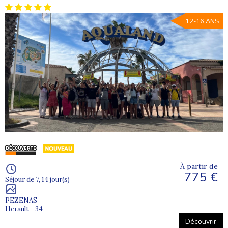
12-16 ANS
À partir de
775 €
Séjour de 7, 14 jour(s)
PEZENAS
Herault - 34
Découvrir