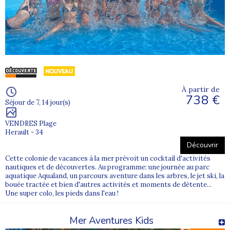
Un séjour à la mer pendant les vacances scolaires
Nos séjours vacances à la mer sont accessibles à tous,
pour les enfants et les adolescents, durant les vacances
scolaires.
Venez vous renseigner auprès de nos équipes
pour toute réservation !
À partir de
738 €
Séjour de 7, 14 jour(s)
VENDRES Plage
Herault - 34
Découvrir
Cette colonie de vacances à la mer prévoit un cocktail d'activités
nautiques et de découvertes. Au programme: une journée au parc
aquatique Aqualand, un parcours aventure dans les arbres, le jet ski, la
bouée tractée et bien d'autres activités et moments de détente...
Une super colo, les pieds dans l'eau !
Mer Aventures Kids