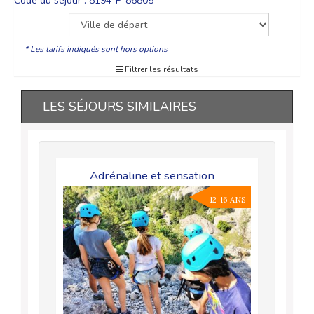
Code du séjour : 8194-P-86805
* Les tarifs indiqués sont hors options
Filtrer les résultats
LES SÉJOURS SIMILAIRES
n
Adrénaline et sensation
Aqual
12-16 ANS
12-16 ANS