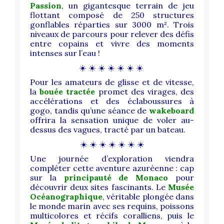
Passion
, un gigantesque terrain de jeu
flottant composé de 250 structures
gonflables réparties sur 3000 m². Trois
niveaux de parcours pour relever des défis
entre copains et vivre des moments
intenses sur l’eau !
☀️ ☀️ ☀️ ☀️ ☀️ ☀️ ☀️
Pour les amateurs de glisse et de vitesse,
la
bouée tractée
promet des virages, des
accélérations et des éclaboussures à
gogo, tandis qu’une séance de
wakeboard
offrira la sensation unique de voler au-
dessus des vagues, tracté par un bateau.
☀️ ☀️ ☀️ ☀️ ☀️ ☀️ ☀️
Une journée d’exploration viendra
compléter cette aventure azuréenne : cap
sur la
principauté de Monaco
pour
découvrir deux sites fascinants. Le
Musée
Océanographique
, véritable plongée dans
le monde marin avec ses requins, poissons
multicolores et récifs coralliens, puis le