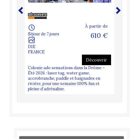
artir de
À partir de
775 €
Séjour de 7 jours
610 €
Séjour de 
DIE
Agde
FRANCE
FRANCE
couvrir
Découvrir
z vivre
Colonie ado sensations dans la Drôme –
Rejoins n
as, à
Été 2026 : laser tag, water game,
au Cap d'
e
accrobranche, paddle et baignades en
balnéaire
et
rivière, pour une semaine 100% fun et
programme
amique
pleine d’adrénaline.
Aqualand 
mp,
sortie à l'
 activités
méditerra
nades et
inoubliab
entre...