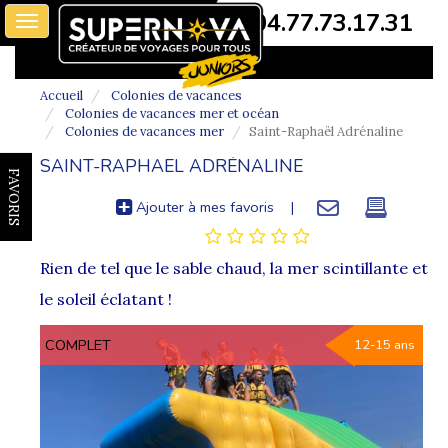
04.77.73.17.31
Toggle
navigation
Accueil
Colonies de vacances
Colonies de vacances mer et océan
Colonies de vacances mer
Saint-Raphaël Adrénaline
SAINT-RAPHAËL ADRÉNALINE
FAVORIS
Ajouter à mes favoris
|
Rien de tel que le sable chaud, la mer scintillante et
le soleil éclatant !
COMPLET
12-15 ans