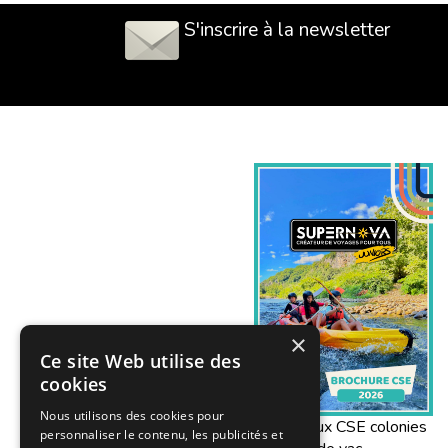
Les horaires, consignes et contacts des anim
S'inscrire à la newsletter
Les enfants sont-ils accompagnés pen
Oui. Les enfants et adolescents voyagent en
L’encadrement est assuré du rendez-vous en g
Pourquoi un supplément peut-il s’a
Un supplément peut s’appliquer car il comp
Le montant dépend du séjour, de la période et d
×
Ce site Web utilise des
Où consulter les séjours disponible
cookies
Nous utilisons des cookies pour
Les colonies proposant un départ depuis Ren
Offres aux CSE colonies
personnaliser le contenu, les publicités et