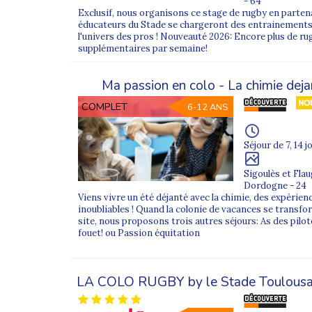
- 64
grandes places du centre-ville. La
Place du 
Exclusif, nous organisons ce stage de rugby en partena
séculaire.
éducateurs du Stade se chargeront des entrainements 
l'univers des pros ! Nouveauté 2026: Encore plus de r
Grâce à sa situation en Bretagne et à sa desse
supplémentaires par semaine!
exemple
Saint-Grégoire
,
Cesson-Sévigné
,
Ma passion en colo - La chimie deja
Colonie de vacances au départ
COMPLET
6-12 ANS
À chaque période de
vacances scolaires
(été
Séjour de 7, 14 j
certaines
colonies de vacances
et
séjours s
Sigoulès et Fla
Nos départs sont
systématiquement acco
Dordogne - 24
Les enfants sont ainsi encadrés dès le rende
Viens vivre un été déjanté avec la chimie, des expérienc
inoubliables ! Quand la colonie de vacances se transfo
Depuis
Rennes
, de nombreux séjours sont ac
site, nous proposons trois autres séjours: As des pil
fouet! ou Passion équitation
Rennes
peuvent être soumis à un
suppléme
Transport en
train
, le plus souvent en
TGV
Encadrement continu
par les équipes Super
LA COLO RUGBY by le Stade Toulousai
Regroupement possible dans une
ville de r