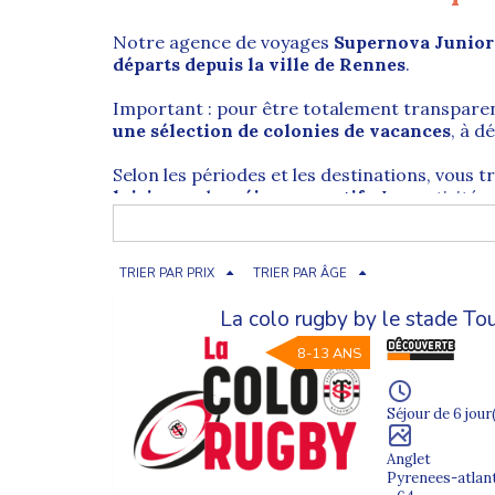
Notre agence de voyages
Supernova Junior
départs depuis la ville de Rennes
.
Important : pour être totalement transpare
une sélection de colonies de vacances
, à d
Selon les périodes et les destinations, vous 
loisirs
ou des
séjours sportifs
. Les activités
d’autres.
TRIER PAR PRIX
TRIER PAR ÂGE
Rennes (35) : capitale de la Bret
La colo rugby by le stade To
La
ville de Rennes
est située dans le
Nord-O
8-13 ANS
et-Vilaine (35)
.
Ancienne capitale du duché de Bretagne, Renn
Séjour de 6 jour
pour ses
maisons à colombages
, son centr
Anglet
Parmi les vestiges et lieux incontournables, o
Pyrenees-atlan