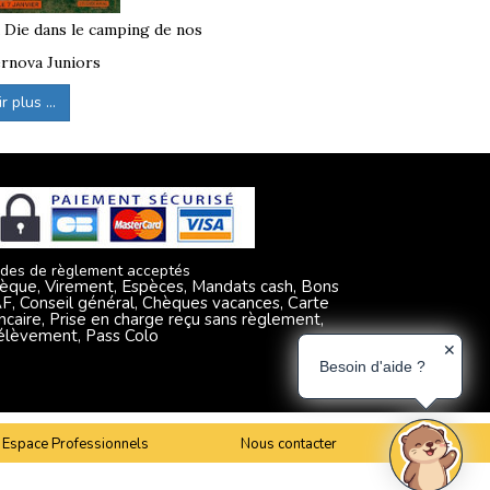
ons de départ au moment du choix du séjour.
à Die dans le camping de nos
rnova Juniors
 plus ...
 de tourisme après la ville de
des de règlement acceptés
èque, Virement, Espèces, Mandats cash, Bons
F, Conseil général, Chèques vacances, Carte
ncaire, Prise en charge reçu sans règlement,
élèvement, Pass Colo
✕
Besoin d'aide ?
Espace Professionnels
Nous contacter