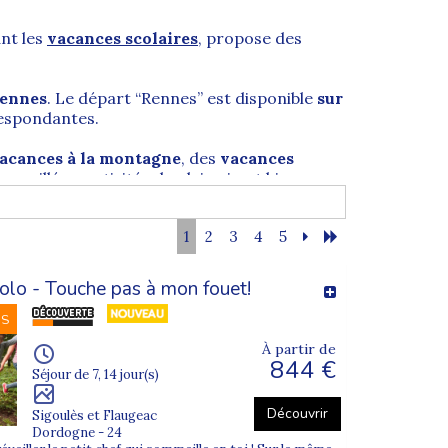
nt les
vacances scolaires
, propose des
Rennes
. Le départ “Rennes” est disponible
sur
espondantes.
acances à la montagne
, des
vacances
, veillées, activités de plein air, et bien
1
2
3
4
5
olo - Touche pas à mon fouet!
agne
et le chef-lieu du
département d’Ille-
NS
À partir de
844 €
ctural et historique. La ville est connue
Séjour de 7, 14 jour(s)
Découvrir
Sigoulès et Flaugeac
moins de l’histoire des remparts, ainsi que les
Dordogne - 24