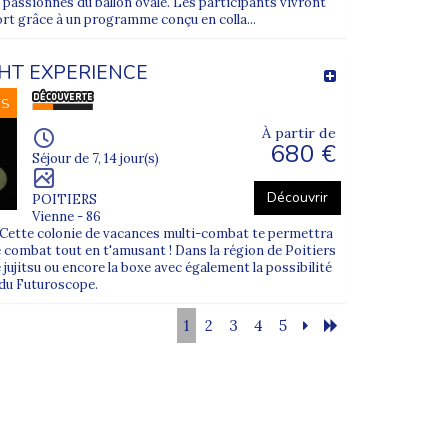
 passionnés du ballon ovale. Les participants vivront
rt grâce à un programme conçu en colla...
GHT EXPERIENCE
NS
À partir de
680 €
Séjour de 7, 14 jour(s)
Découvrir
POITIERS
Vienne - 86
?
?? Cette colonie de vacances multi-combat te permettra
 combat tout en t'amusant ! Dans la région de Poitiers
le jujitsu ou encore la boxe avec également la possibilité
 du Futuroscope.
 départ).
1
2
3
4
5
ce de la Gare
.