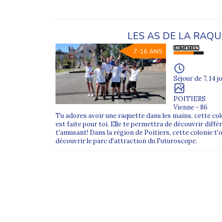
- Notre offre de
colonies de vacances à la 
- Notre offre de
colonies de vacances en jui
LES AS DE LA RAQ
7-16 ANS
- Notre offre de
colonies de vacances en a
Séjour de 7, 14 j
FAQ – Colonie de vacances au d
POITIERS
Vienne - 86
Le départ depuis Rennes est-il prop
Tu adores avoir une raquette dans les mains, cette co
est faite pour toi. Elle te permettra de découvrir diff
t'amusant! Dans la région de Poitiers, cette colonie t'o
Non. Le départ depuis Rennes est proposé
u
découvrir le parc d'attraction du Futuroscope.
Pour vérifier, consultez la sélection affichée
Où se situe le point de rendez-vous
Le rendez-vous est fixé à la
gare de Rennes
,