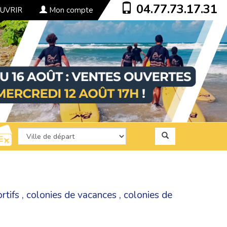
04.77.73.17.31
UVRIR
Mon compte
rtifs
,
colonies de vacances
,
colonies de