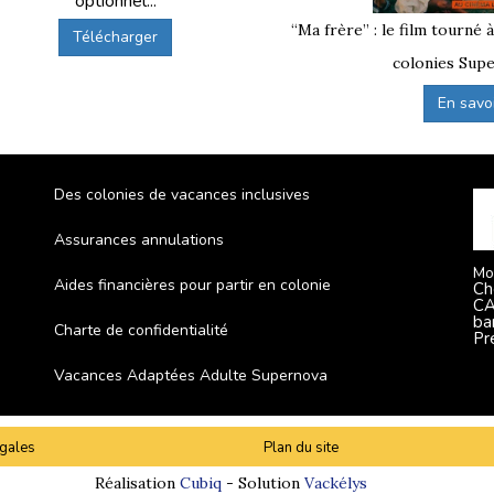
optionnel...
e complet sur
supernova-juniors.com
et vérifier les opti
“Ma frère” : le film tourné 
Télécharger
colonies Supe
ain depuis Rennes pour une colonie ?
En savoir
tructurée et un trajet encadré dès la gare.
 par nos animateurs, puis rejoignent le centre en autocar
Des colonies de vacances inclusives
Assurances annulations
Mo
Aides financières pour partir en colonie
Ch
CA
ba
Charte de confidentialité
Pr
Vacances Adaptées Adulte Supernova
gales
Plan du site
Réalisation
Cubiq
- Solution
Vackélys