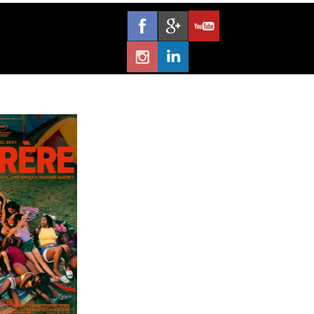
départ serein.
 l’acheminement.
spondances et transferts.
ompagnement
par une équipe dédiée.
mes.