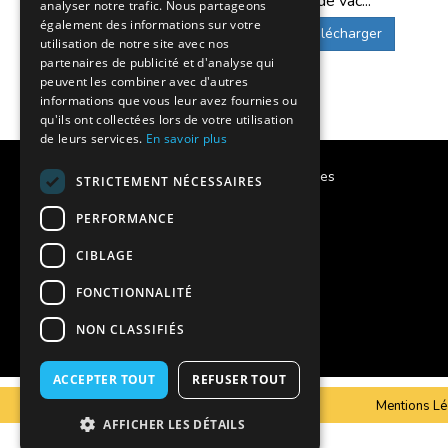
de vac...
analyser notre trafic. Nous partageons
Vous pouvez aussi consulter notre catalogu
également des informations sur votre
Télécharger
utilisation de notre site avec nos
partenaires de publicité et d'analyse qui
Quel est l’intérêt d’un départ en tr
peuvent les combiner avec d'autres
informations que vous leur avez fournies ou
qu'ils ont collectées lors de votre utilisation
Le départ en train permet une organisation s
de leurs services.
En savoir plus
Les enfants voyagent en groupe, accompagnés
Calendrier des vacances scolaires
STRICTEMENT NÉCESSAIRES
rassemblement, selon l’itinéraire.
Notre histoire
PERFORMANCE
CIBLAGE
Notre engagement
FONCTIONNALITÉ
Charte qualité
NON CLASSIFIÉS
Projet éducatif
ACCEPTER TOUT
REFUSER TOUT
C.G.V
Mentions Lé
AFFICHER LES DÉTAILS