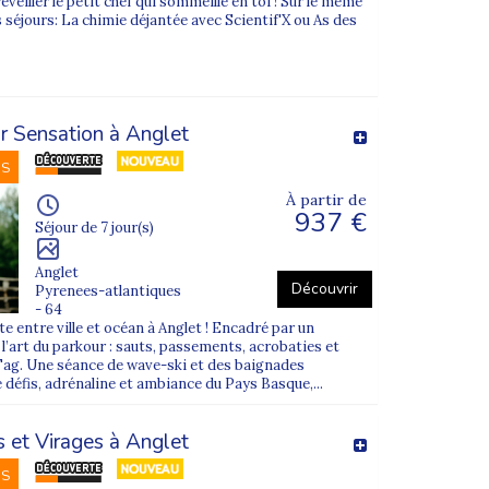
éveiller le petit chef qui sommeille en toi ! Sur le même
s, forte de sa symbolique et de son histoire
 séjours: La chimie déjantée avec Scientif'X ou As des
e pour les familles d’Ille-et-Vilaine (par
r Sensation à Anglet
NS
À partir de
937 €
osé, nous organisons des départs pour
Séjour de 7 jour(s)
t d’Ille-et-Vilaine (35)
, en
Bretagne
.
Anglet
inement, titulaires du
BAFA
ou du
BAFD
.
Découvrir
Pyrenees-atlantiques
- 64
e entre ville et océan à Anglet ! Encadré par un
onible
. Les départs de la commune de
’art du parkour : sauts, passements, acrobaties et
Tag. Une séance de wave-ski et des baignades
et à l’accompagnement par nos équipes.
 défis, adrénaline et ambiance du Pays Basque,...
 et Virages à Anglet
NS