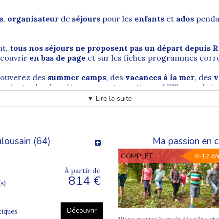
s
,
organisateur
de
séjours
pour les
enfants
et
ados
penda
nt,
tous nos séjours ne proposent pas un départ depuis 
écouvrir
en bas de page
et sur les fiches programmes corr
trouverez des
summer camps
, des
vacances à la mer
, des
v
 varient selon les séjours : sports nautiques, VTT, grands jeux
▼ Lire la suite
agne, au cœur de l’Ille-et-Vilaine
ulousain (64)
Ma passion en c
uest de la France
. Elle est la préfecture de la
région Bret
COMPLET
6-12 A
À partir de
814 €
es possède une richesse remarquable en patrimoine archite
(s)
e ancien, et ses monuments emblématiques.
Découvrir
n peut citer la
Porte Mordelaise
et la
Tour Duchesne
, té
tiques