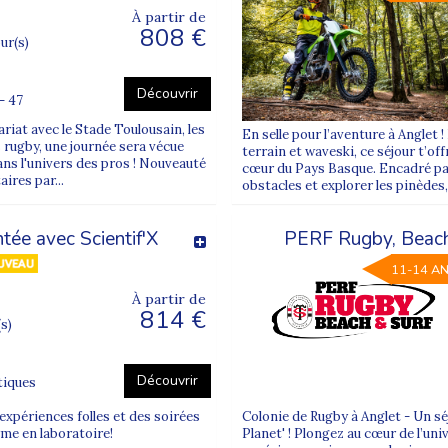
u centre de vacances
À partir de
808 €
our(s)
ports au départ de Rennes ?
Découvrir
- 47
Rennes
,
Supernova Juniors
donne rendez-vous à la
gare 
riat avec le Stade Toulousain, les
En selle pour l’aventure à Anglet 
rugby, une journée sera vécue
terrain et waveski, ce séjour t’of
ans l'univers des pros ! Nouveauté
cœur du Pays Basque. Encadré par 
ires par...
lon, et
Gare Nord
par le boulevard de Solférino.
obstacles et explorer les pinèdes,
ment”
, se déroule en train, le plus souvent en
TGV
, jusqu’
tée avec Scientif'X
PERF Rugby, Beach 
 des enfants et adolescents de la colonie se rassemblent.
11-14 A
r de tourisme
jusqu’au centre, sous la responsabilité des 
À partir de
814 €
(s)
rnova Juniors
Découvrir
tiques
ver – Zone B
(académie de Rennes) ;
expériences folles et des soirées
Colonie de Rugby à Anglet - Un sé
rme en laboratoire!
Planet' ! Plongez au cœur de l’uni
rintemps – Zone B
(académie de Rennes) ;