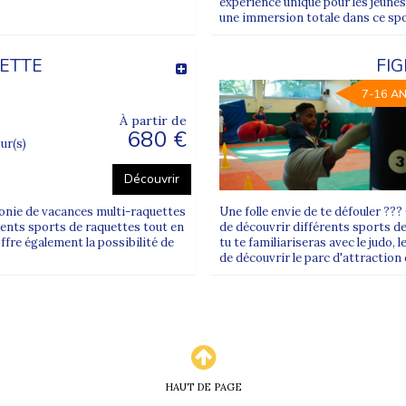
expérience unique pour les jeunes
une immersion totale dans ce spo
Toussaint
;
llet
UETTE
;
FI
7-16 A
oût
.
À partir de
680 €
our(s)
épart de Rennes (35)
Découvrir
osé pour toutes les colonies Supernova Juniors 
lonie de vacances multi-raquettes
Une folle envie de te défouler ?
érents sports de raquettes tout en
de découvrir différents sports de
ffre également la possibilité de
tu te familiariseras avec le judo, 
niquement pour certains séjours et certaines dates
.
de découvrir le parc d'attraction
 en bas de page et la fiche du programme choisi (options de
 à Rennes ?
 à l’extérieur, sous l’affichage “GARE DE RENNES”, au
19 Pla
HAUT DE PAGE