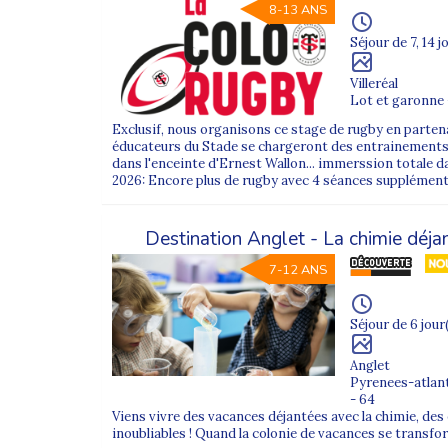
Fin du trajet en
autocar de tourisme
jusqu’a
8-13 ANS
Séjour de 7, 14 j
Comment se déroulent les trans
Villeréal
Lot et garonne 
Sur les
colonies de vacances au départ de 
Exclusif, nous organisons ce stage de rugby en partena
“GARE DE RENNES”
,
19 Place de la Gare
.
éducateurs du Stade se chargeront des entrainements 
dans l'enceinte d'Ernest Wallon... immerssion totale d
2026: Encore plus de rugby avec 4 séances supplémenta
Accès : parking
Gare Sud
par la rue de Châtil
Le transport, que nous appelons
“achemine
Destination Anglet - La chimie déjan
Bordeaux
selon la destination) où l’ensemble
7-12 ANS
Le dernier tronçon se fait ensuite en
autoca
Séjour de 6 jour
Pour aller plus loin avec Supe
Anglet
Pyrenees-atlan
- Notre offre de
colonies de vacances en hi
- 64
Viens vivre des vacances déjantées avec la chimie, des 
inoubliables ! Quand la colonie de vacances se transfo
- Notre offre de
colonies de vacances au p