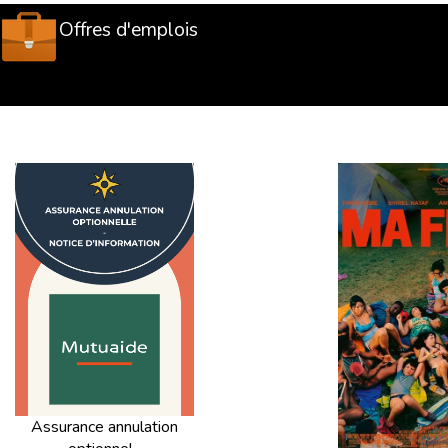
ateurs sont transmis aux familles avant le départ pour un 
Offres d'emplois
dant tout le trajet ?
 groupe avec des
animateurs Supernova Juniors
formés à
are jusqu’à l’arrivée au centre, y compris lors des corre
ppliquer pour un départ depuis Rennes ?
rend généralement le
coût des billets aller-retour
et l’
acc
e l’itinéraire, et il est indiqué lors de la réservation.
s au départ de Rennes ?
nes sont listées
en bas de page
et sur les fiches program
Assurance annulation