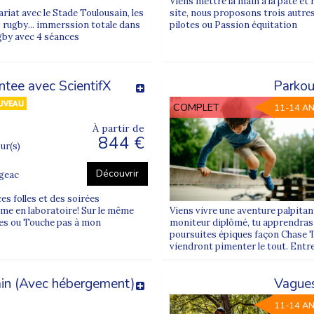
Viens mettre la main à la pâte et r
Parlement de Bretagne
fait partie des lieux les plus visité
riat avec le Stade Toulousain, les
site, nous proposons trois autres
rugby... immerssion totale dans
pilotes ou Passion équitation
ugby avec 4 séances
rte ferroviaire, Rennes est aussi un point de départ pratiqu
Bruz
,
Chantepie
) et plus largement de l’ouest de la France.
ntee avec ScientifX
Parkou
 de Rennes
COMPLET
11-14 A
À partir de
844 €
, printemps, Toussaint, hiver), lorsque le départ est prop
our(s)
portifs
depuis la
gare SNCF de Rennes
, dans le
départemen
Découvrir
ugeac
mpagnés
par des animateurs spécialement formés à l’achem
z-vous, avec une organisation claire et rassurante.
es folles et des soirées
rme en laboratoire! Sur le même
Viens vivre une aventure palpitant
cessibles dans toute la France
lorsque le départ est disp
otes ou Touche pas à mon
moniteur diplômé, tu apprendras l
poursuites épiques façon Chase 
nt
correspondant au prix des billets de train aller-retour 
viendront pimenter le tout. Entre
nova Juniors
n (Avec hébergement)
Vagues
assemblement
selon la destination
11-14 A