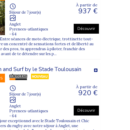
À partir de
937 €
Séjour de 7 jour(s)
Anglet
Découvrir
Pyrenees-atlantiques
- 64
de Rennes
, à l’extérieur, sous l’affichage
! Entre séances de moto électrique, trottinette tout-
fre un concentré de sensations fortes et de liberté au
des pros, tu apprendras à piloter, franchir des
 avant de te détendre sur les p...
à une ville (généralement
Lyon
,
Avignon
ou
and Surf by le Stade Toulousain
NS
animateurs.
À partir de
920 €
Séjour de 7 jour(s)
Anglet
Découvrir
Pyrenees-atlantiques
- 64
jour exceptionnel avec le Stade Toulousain et Chic
vers du rugby avec notre séjour à Anglet, une