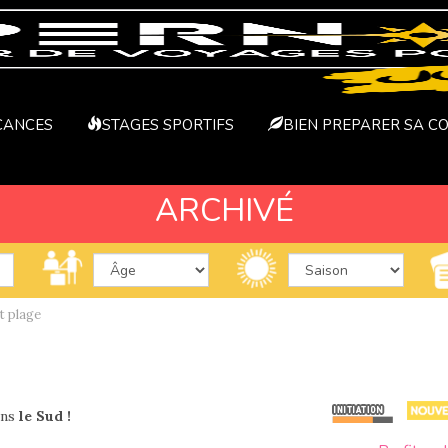
CANCES
STAGES SPORTIFS
BIEN PREPARER SA C
ARCHIVÉ
t plage
ans
le Sud !