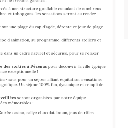
et de frissons garantis !
accès à une structure gonflable cumulant de nombreux
libre et toboggans, les sensations seront au rendez-
 sur une plage du cap d’agde, détente et jeux de plage
ipe d’animation, au programme, différents ateliers et
 dans un cadre naturel et sécurisé, pour se relaxer
e des sorties à Pézenas
pour découvrir la ville typique
nce exceptionnelle !
ns-nous pour un séjour alliant équitation, sensations
gnifique. Un séjour 100% fun, dynamique et rempli de
veillées
seront organisées par notre équipe
rées mémorables :
Soirée casino, rallye chocolat, boum, jeux de rôles,