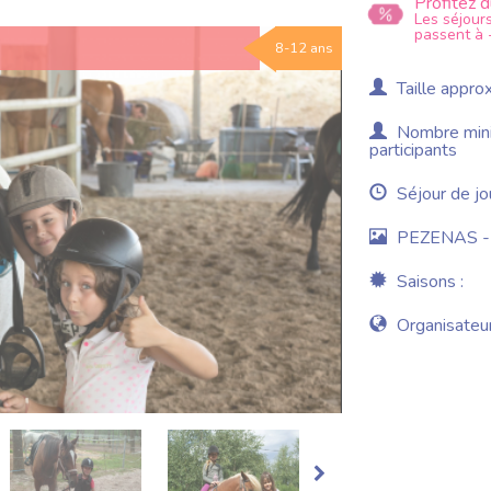
Profitez 
Les séjours
passent à 
8-12 ans
Taille approx
Nombre minim
participants
Séjour de jo
PEZENAS - H
Saisons :
Organisateur