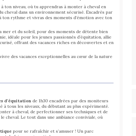
à ton niveau, où tu apprendras à monter à cheval en
s du cheval dans un environnement sécurisé. Encadrés par
à ton rythme et vivras des moments d’émotion avec ton
 la mer et du soleil, pour des moments de détente bien
ie, idéale pour les jeunes passionnés d’équitation, allie
écurisé, offrant des vacances riches en découvertes et en
vivre des vacances exceptionnelles au cœur de la nature
es d’équitation
de 1h30 encadrées par des moniteurs
é à tous les niveaux, du débutant au plus expérimenté.
nter à cheval, de perfectionner ses techniques et de
t le cheval. Le tout dans une ambiance conviviale, où
tique
pour se rafraîchir et s’amuser ! Un parc