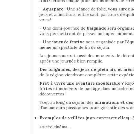
d’attractions unique pour des moments de rires 
-
Aquaparc
: Une séance de folie, vous aurez 
jeux et animations, entre saut, parcours d’équi
vous !
- Une demi-journée de
baignade
sera organisé
vous permettront de passer un super moment.
- Une
journée festive
sera organisée par l’équ
même un spectacle de fin de séjour.
Les jeunes auront aussi des moments de détente
après une journée bien remplie.
Des baignades, des jeux de plein air, et mêm
de la région viendront compléter cette expérie
Prêt à vivre une aventure inoubliable ?
Rejoi
fortes et moments de partage dans un cadre ma
découvertes !
Tout au long du séjour, des
animations et des 
d'animateurs passionnés pour garantir des soi
Exemples de veillées (non contractuelles)
: 
soirée cinéma…