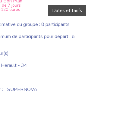
du Bon Plan
 de 7 jours
-120 euros
Dates et tarifs
imative du groupe : 8 participants
um de participants pour départ : 8
ur(s)
erault - 34
 :
SUPERNOVA