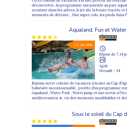
Cette colonie de vacances à la mer prévoit un cocktail 
découvertes. Au programme: une journée au parc aquat
aventure dans les arbres, le jet ski, la bouée tractée et
moments de détente... Une super colo, les pieds dans l'
Aqualand, Fun et Wate
12-16 ANS
Séjour de 7, 14 j
Agde
Herault - 34
Rejoins notre colonie de vacances à la mer au Cap d'Ag
balnéaire incontournable , profite d'un programme remp
Aqualand , Water Park , Water jump et une sortie à l'Arch
méditerranéen ☀️, vis des moments inoubliables et des
Sous le soleil du Cap 