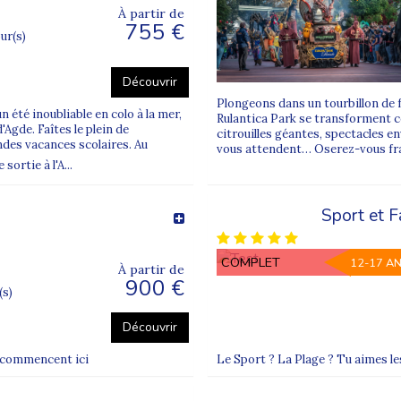
À partir de
755 €
our(s)
Découvrir
Plongeons dans un tourbillon de 
 été inoubliable en colo à la mer,
Rulantica Park se transforment 
Agde. Faîtes le plein de
citrouilles géantes, spectacles 
ndes vacances scolaires. Au
vous attendent… Oserez-vous fra
ortie à l'A...
Sport et F
COMPLET
12-17 A
À partir de
900 €
(s)
Découvrir
s commencent ici
Le Sport ? La Plage ? Tu aimes les