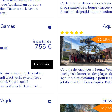
d'activités nautiques et de
Cette colonie de vacances à la mer
ique Aqualand, un parcours
programme: de la bouée tractée, d
 bien d'autres activités et
Aqualand, du jetski et une sessio
eau !
r Games
Aqua
12-16 A
À partir de
755 €
our(s)
Découvrir
Colonie de vacances Pézenas Vene
de ! Au cœur de cette station
quelques kilomètres des plages de
li d'activités excitantes :
séjour fun et dynamique pour les 
ipel. Sous le soleil
jetski et activités nautiques. Ent
 sensations fortes entre...
d'Agde
Fris
8-17 A