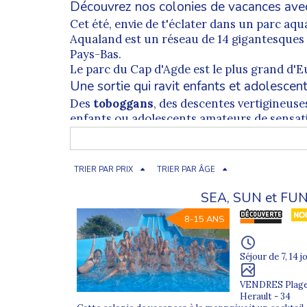
Découvrez nos colonies de vacances ave
Cet été, envie de t'éclater dans un parc aq
Aqualand est un réseau de 14 gigantesques
Pays-Bas.
Le parc du Cap d'Agde est le plus grand d'E
Une sortie qui ravit enfants et adolescen
Des
toboggans
, des descentes vertigineus
enfants ou adolescents amateurs de sensati
appréciant
se baigner
et
nager
tranquille
Des sensations : dans le noir, dans les vague
Des espaces calmes : jeux d'eau et toboggans
TRIER PAR PRIX
TRIER PAR ÂGE
Le cadre est également idéal, beaucoup de 
Mais Aqualand c'est aussi la sécurité avant 
SEA, SUN et FUN
les bassins !
8-15 ANS
Viens profiter d'une parenthèse hors du tem
Entre toboggans géants, piscines à vagues e
Séjour de 7, 14 j
VENDRES Plag
Herault - 34