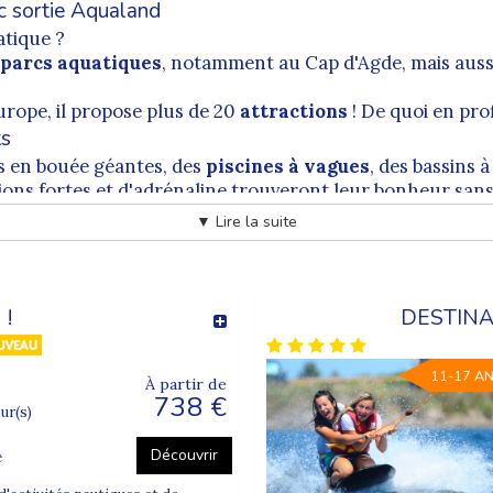
c sortie Aqualand
uatique ?
parcs aquatiques
, notamment au Cap d'Agde, mais auss
urope, il propose plus de 20
attractions
! De quoi en prof
ts
es en bouée géantes, des
piscines à vagues
, des bassins à
ons fortes et d'adrénaline trouveront leur bonheur san
ment entre copains.
▼ Lire la suite
s... des
attractions
qui vont mettront sens dessus desso
 adaptés pour s'initier aux premières glisses !
verdure pour s'allonger ou
bronzer
.
tout, avec des consignes claires et précises et un person
 !
DESTINA
ps pendant les vacances scolaires...
11-17 A
t bassins à remous, les enfants et adolescents profitero
À partir de
738 €
our(s)
Découvrir
e