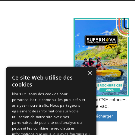
×
Ce site Web utilise des
cookies
Nous utilisons des cookies pour
Offres aux CSE colonies
personnaliser le contenu, les publicités et
analyser notre trafic. Nous partageons
de vac...
également des informations sur votre
Télécharger
utilisation de notre site avec nos
partenaires de publicité et d'analyse qui
peuvent les combiner avec d'autres
informations que vous leur avez fournies ou