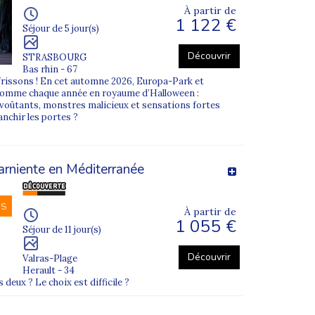
À partir de
1 122 €
Séjour de 5 jour(s)
Découvrir
STRASBOURG
Bas rhin - 67
frissons ! En cet automne 2026, Europa-Park et
comme chaque année en royaume d’Halloween :
envoûtants, monstres malicieux et sensations fortes
nchir les portes ?
arniente en Méditerranée
NS
À partir de
1 055 €
Séjour de 11 jour(s)
Découvrir
Valras-Plage
Herault - 34
 deux ? Le choix est difficile ?