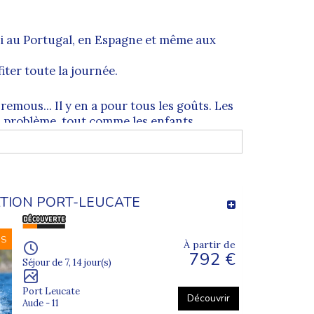
i au Portugal, en Espagne et même aux
iter toute la journée.
 remous... Il y en a pour tous les goûts. Les
s problème, tout comme les enfants
us !
nel diplômé qui surveille absolument tous
TION PORT-LEUCATE
NS
nt à 100% de leur journée
baignade
!
À partir de
792 €
Séjour de 7, 14 jour(s)
Port Leucate
Découvrir
Aude - 11