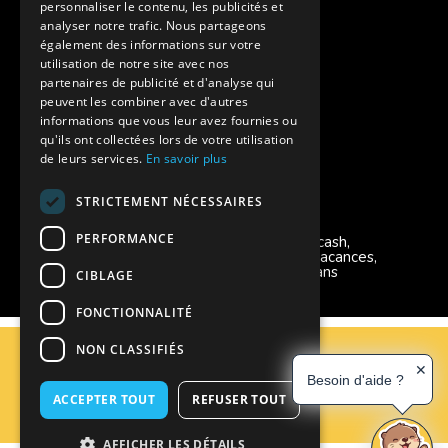
personnaliser le contenu, les publicités et
Aides financières pour partir en colonie
analyser notre trafic. Nous partageons
également des informations sur votre
Charte de confidentialité
utilisation de notre site avec nos
partenaires de publicité et d'analyse qui
peuvent les combiner avec d'autres
Vacances Adaptées Adulte Supernova
informations que vous leur avez fournies ou
qu'ils ont collectées lors de votre utilisation
de leurs services.
En savoir plus
STRICTEMENT NÉCESSAIRES
Modes de règlement acceptés
PERFORMANCE
Chèque, Virement, Espèces, Mandats cash,
Bons CAF, Conseil général, Chèques vacances,
Carte bancaire, Prise en charge reçu sans
CIBLAGE
règlement, Prélèvement, Pass Colo
FONCTIONNALITÉ
C.G.V
NON CLASSIFIÉS
Mentions Légales
✕
Besoin d'aide ?
Plan du site
ACCEPTER TOUT
REFUSER TOUT
Espace Professionnels
Nous contacter
AFFICHER LES DÉTAILS