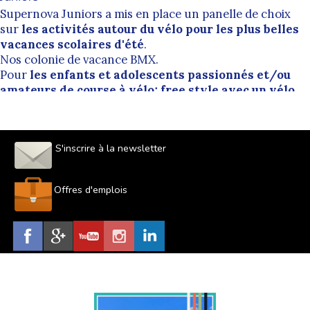
Supernova Juniors a mis en place un panelle de choix
sur
les activités autour du vélo pour les plus belles
vacances scolaires d'été
.
Nos colonie de vacance BMX
.
Pour
les enfants et adolescents
passionnés et/ou
amateurs de course à vélo; free style avec un vélo,
le stage BMX
est fait pour vous.
S'inscrire à la newsletter
Offres d'emplois