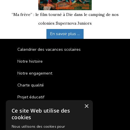
“Ma frère” : le film tourné à Die dans le camping de nos
colonies Supernova Juniors
En savoir plus ...
Calendrier des vacances scolaires
Notre histoire
Notre engagement
Charte qualité
Projet éducatif
×
Ce site Web utilise des
Des colonies de vacances inclusives
cookies
Assurances annulations
Nous utilisons des cookies pour