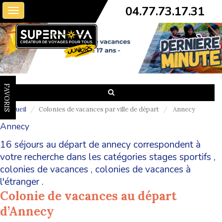
04.77.73.17.31
Toggle
navigation
FAVORIS
Accueil
Colonies de vacances par ville de départ
Annecy
Annecy
16 séjours au départ de annecy correspondent à
votre recherche dans les catégories
stages sportifs
,
colonies de vacances
,
colonies de vacances à
l'étranger
.
Colonie de vacances au départ
d’Annecy