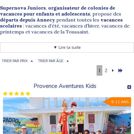
Supernova Juniors
,
organisateur de colonies de
vacances pour enfants et adolescents
, propose des
départs depuis Annecy
pendant toutes les
vacances
scolaires
: vacances d’été, vacances d’hiver, vacances de
printemps et vacances de la Toussaint.
Les familles d’
Annecy
, mais aussi d’
Annecy-le-Vieux,
▼ Lire la suite
Cran-Gevrier, Seynod, Meythet, Pringy
et plus
largement de la
Haute-Savoie (74)
, peuvent ainsi accéder
facilement à l’ensemble de nos
séjours enfants et ados
TRIER PAR PRIX
TRIER PAR ÂGE
proposés partout en France.
1
2
En bas de page, retrouvez l’ensemble de nos
colonies de
Provence Aventures Kids
vacances en France
accessibles au départ d’Annecy.
8-11 ANS
Annecy (74) : une ville alpine
stratégique pour les départs en colonie
Annecy est une commune située dans le
département de