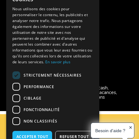
Assurances annulations
Nous utilisons des cookies pour
personnaliser le contenu, les publicités et
Aides financières pour partir en colonie
analyser notre trafic. Nous partageons
également des informations sur votre
Charte de confidentialité
utilisation de notre site avec nos
partenaires de publicité et d'analyse qui
peuvent les combiner avec d'autres
Vacances Adaptées Adulte Supernova
informations que vous leur avez fournies ou
qu'ils ont collectées lors de votre utilisation
de leurs services.
En savoir plus
STRICTEMENT NÉCESSAIRES
Modes de règlement acceptés
PERFORMANCE
Chèque, Virement, Espèces, Mandats cash,
Bons CAF, Conseil général, Chèques vacances,
Carte bancaire, Prise en charge reçu sans
CIBLAGE
règlement, Prélèvement, Pass Colo
FONCTIONNALITÉ
C.G.V
NON CLASSIFIÉS
Mentions Légales
✕
Besoin d'aide ?
Plan du site
ACCEPTER TOUT
REFUSER TOUT
Espace Professionnels