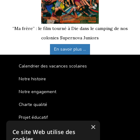
“Ma frère” : le film tourné à Die dans le camping de nos
colonies Supernova Juniors
En savoir plus ...
Calendrier des vacances scolaires
Notre histoire
Notre engagement
Charte qualité
Projet éducatif
×
Ce site Web utilise des
Des colonies de vacances inclusives
cookies