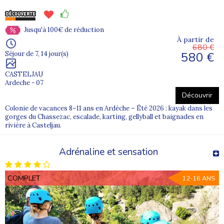
Chaque étape du transport est pensée pour garantir un
trajet fluide, sécurisé et rassurant
, aussi bien pour les
enfants que pour leurs parents.
Jusqu'à 100€ de réduction
À partir de
680 €
580 €
Séjour de 7, 14 jour(s)
Pour aller plus loin avec Supernova
CASTELJAU
Juniors
Ardeche - 07
Découvrir
-
Colonies de vacances en hiver – Zone B
(académie de
Colonie de vacances 8–11 ans en Ardèche – Été 2026 : kayak dans les
Grenoble) ;
gorges du Chassezac, escalade, karting, gellyball et baignades en
-
Colonies de vacances au printemps – Zone B
rivière à Casteljau.
(académie de Grenoble) ;
-
Colonies de vacances à la Toussaint
;
Adrénaline et sensation
-
Colonies de vacances en juillet
;
-
Colonies de vacances en août
.
COMPLET
12-16 ANS
FAQ – Colonie de vacances au départ
d’Annecy (74)