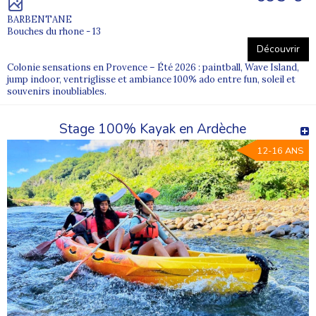
colonies proposant un
départ depuis Annecy
.
BARBENTANE
Bouches du rhone - 13
Découvrir
Colonie sensations en Provence – Été 2026 : paintball, Wave Island,
jump indoor, ventriglisse et ambiance 100% ado entre fun, soleil et
souvenirs inoubliables.
Stage 100% Kayak en Ardèche
12-16 ANS