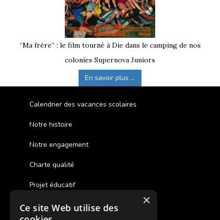
“Ma frère” : le film tourné à Die dans le camping de nos
colonies Supernova Juniors
En savoir plus ...
Calendrier des vacances scolaires
Notre histoire
Notre engagement
Charte qualité
Projet éducatif
×
Ce site Web utilise des
Des colonies de vacances inclusives
cookies