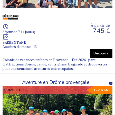
Juniors
Les
séjours Supernova Juniors
sont conçus pour
répondre aux besoins des
enfants et adolescents
, en
À partir de
combinant
sécurité
,
plaisir
et
découverte
.
745 €
Séjour de 7, 14 jour(s)
Les hébergements sont variés :
centres de vacances
,
gîtes
,
chalets
ou structures adaptées à chaque projet.
BARBENTANE
Les activités sont tout aussi diversifiées :
activités
Bouches du rhone - 13
nautiques
,
sports de plein air
,
balades équestres
,
Découvrir
séjours nature ou
colonies à thème
.
Colonie de vacances enfants en Provence – Été 2026 : parc
d’attractions Spirou, canoë, ventriglisse, baignade et découvertes
Chaque enfant peut ainsi vivre une
expérience de
pour une semaine d’aventures entre copains.
vacances enrichissante
, adaptée à son âge, à son niveau
et à ses envies.
Aventure en Drôme provençale
COMPLET
12-16 ANS
FAQ – Colonie de vacances au départ
d’Avignon (84)
Où se situe le point de rendez-vous pour les