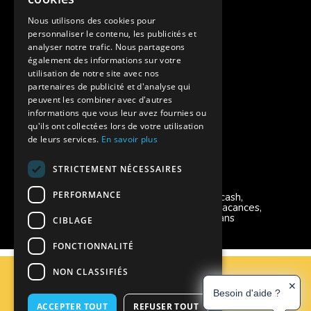
Assurances annulations
Nous utilisons des cookies pour
personnaliser le contenu, les publicités et
Aides financières pour partir en colonie
analyser notre trafic. Nous partageons
également des informations sur votre
Charte de confidentialité
utilisation de notre site avec nos
partenaires de publicité et d'analyse qui
peuvent les combiner avec d'autres
Vacances Adaptées Adulte Supernova
informations que vous leur avez fournies ou
qu'ils ont collectées lors de votre utilisation
de leurs services.
En savoir plus
STRICTEMENT NÉCESSAIRES
Modes de règlement acceptés
PERFORMANCE
Chèque, Virement, Espèces, Mandats cash,
Bons CAF, Conseil général, Chèques vacances,
Carte bancaire, Prise en charge reçu sans
CIBLAGE
règlement, Prélèvement, Pass Colo
FONCTIONNALITÉ
C.G.V
NON CLASSIFIÉS
Mentions Légales
✕
Besoin d'aide ?
Plan du site
ACCEPTER TOUT
REFUSER TOUT
Espace Professionnels