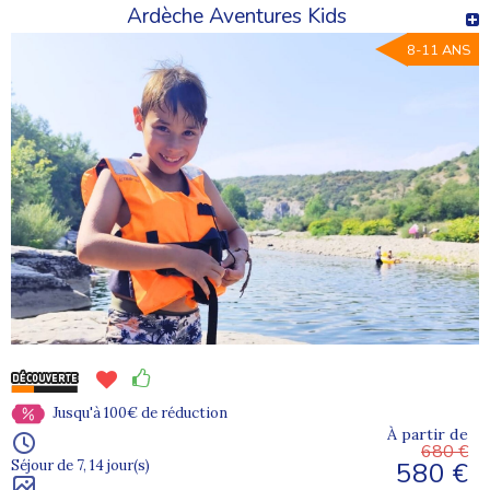
Oui. Les enfants et adolescents voyagent toujours en
Ardèche Aventures Kids
groupe, accompagnés par des
animateurs Supernova
Juniors
qualifiés, du départ à Avignon jusqu’à l’arrivée au
8-11 ANS
centre.
Quels types de séjours sont accessibles depuis
Avignon ?
Depuis Avignon, les enfants peuvent accéder à des
colonies sportives
, des
séjours multi-activités
, des
vacances à la mer, à la montagne, en pleine nature ou à
thème, selon les périodes et les disponibilités.
Où consulter et réserver une colonie de
vacances Supernova Juniors ?
Jusqu'à 100€ de réduction
L’ensemble de nos programmes est disponible sur le site
À partir de
680 €
Supernova Juniors
, avec la possibilité de filtrer les
580 €
Séjour de 7, 14 jour(s)
séjours proposant un
départ depuis Avignon
.