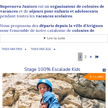
Supernova Juniors
est un
organisateur de colonies de
vacances
et de
séjours pour enfants et adolescents
pendant toutes les
vacances scolaires
.
Nous proposons des
départs depuis la ville d’Avignon
pour l’ensemble de notre catalogue de
colonies de
vacances
, accessibles en bas de page. Les familles
▼ Lire la suite
d’Avignon et des communes voisines peuvent ainsi
bénéficier d’un
point de départ pratique et bien desservi
pour permettre à leurs enfants de partir en vacances
TRIER PAR PRIX
TRIER PAR ÂGE
dans toute la France.
1
2
Stage 100% Escalade Kids
Avignon (84) : une ville majeure du sud
de la France
8-11 ANS
Avignon
est une ville emblématique du
sud de la France
,
située dans le
département du Vaucluse (84)
, en
région
Provence-Alpes-Côte d’Azur (PACA)
. Implantée au
confluent du
Rhône
et de la
Durance
, elle bénéficie d’une