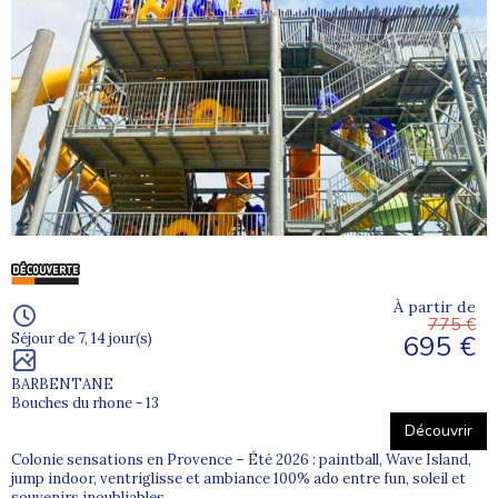
À partir de
775 €
695 €
Séjour de 7, 14 jour(s)
BARBENTANE
Bouches du rhone - 13
Découvrir
Colonie sensations en Provence – Été 2026 : paintball, Wave Island,
jump indoor, ventriglisse et ambiance 100% ado entre fun, soleil et
souvenirs inoubliables.