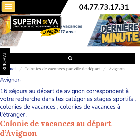
04.77.73.17.31
Toggle
navigation
FAVORIS
Accueil
Colonies de vacances par ville de départ
Avignon
Avignon
16 séjours au départ de avignon correspondent à
votre recherche dans les catégories
stages sportifs
,
colonies de vacances
,
colonies de vacances à
l'étranger
.
Colonie de vacances au départ
d’Avignon