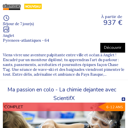
-
Colonies de vacances en hiver – Zone A
(académie de
Dijon) ;
À partir de
-
Colonies de vacances au printemps – Zone A
937 €
Séjour de 7 jour(s)
(académie de Dijon) ;
-
Colonies de vacances à la Toussaint
;
Anglet
-
Colonies de vacances en juillet
;
Pyrenees-atlantiques - 64
-
Colonies de vacances en août
.
Découvrir
Viens vivre une aventure palpitante entre ville et océan à Anglet !
Encadré par un moniteur diplômé, tu apprendras l’art du parkour :
FAQ – Colonie de vacances au départ de
sauts, passements, acrobaties et poursuites épiques façon Chase
Dijon (21)
Tag. Une séance de wave-ski et des baignades viendront pimenter le
tout. Entre défis, adrénaline et ambiance du Pays Basque,...
Le départ depuis Dijon est-il disponible pour
Ma passion en colo - La chimie dejantee avec
toutes les colonies Supernova Juniors ?
ScientifX
Non. Le départ depuis Dijon est proposé
uniquement
COMPLET
6-12 ANS
pour certains séjours et certaines périodes
.
Les colonies concernées sont listées en bas de page et
précisées sur chaque fiche séjour.