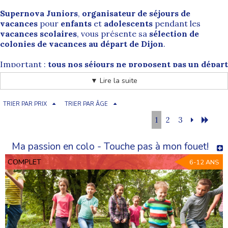
Supernova Juniors
,
organisateur de séjours de
vacances
pour
enfants
et
adolescents
pendant les
vacances scolaires
, vous présente sa
sélection de
colonies de vacances au départ de Dijon
.
Important :
tous nos séjours ne proposent pas un départ
depuis Dijon
. Les colonies concernées sont clairement
▼ Lire la suite
indiquées
en bas de page
et sur les fiches séjours
correspondantes.
TRIER PAR PRIX
TRIER PAR ÂGE
Au départ de Dijon, les enfants peuvent rejoindre
1
2
3
différents types de séjours :
colonies entre copains
,
séjours sportifs
,
vacances à la mer
,
vacances à la
Ma passion en colo - Touche pas à mon fouet!
montagne
,
summer camps
ou séjours multi-activités,
selon les périodes.
COMPLET
6-12 ANS
Dijon (21) : capitale de la Bourgogne
Dijon
, surnommée la
ville aux cent clochers
, est la
capitale historique de la
Bourgogne
, située dans le