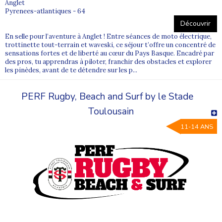
Anglet
options de départ sur chaque fiche séjour.
Pyrenees-atlantiques - 64
Découvrir
En selle pour l’aventure à Anglet ! Entre séances de moto électrique,
trottinette tout-terrain et waveski, ce séjour t’offre un concentré de
sensations fortes et de liberté au cœur du Pays Basque. Encadré par
des pros, tu apprendras à piloter, franchir des obstacles et explorer
les pinèdes, avant de te détendre sur les p...
PERF Rugby, Beach and Surf by le Stade
Toulousain
11-14 ANS