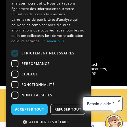
Aides financières pour partir en colonie
analyser notre trafic. Nous partageons
également des informations sur votre
Charte de confidentialité
utilisation de notre site avec nos
partenaires de publicité et d'analyse qui
peuvent les combiner avec d'autres
Vacances Adaptées Adulte Supernova
informations que vous leur avez fournies ou
qu'ils ont collectées lors de votre utilisation
de leurs services.
En savoir plus
STRICTEMENT NÉCESSAIRES
Modes de règlement acceptés
PERFORMANCE
Chèque, Virement, Espèces, Mandats cash,
Bons CAF, Conseil général, Chèques vacances,
Carte bancaire, Prise en charge reçu sans
CIBLAGE
règlement, Prélèvement, Pass Colo
FONCTIONNALITÉ
C.G.V
NON CLASSIFIÉS
Mentions Légales
✕
Besoin d'aide ?
Plan du site
ACCEPTER TOUT
REFUSER TOUT
Espace Professionnels
Nous contacter
AFFICHER LES DÉTAILS
Réalisation
Cubiq
- Solution
Vackélys