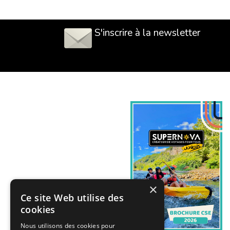
L’encadrement est assuré du rendez-vous à To
S'inscrire à la newsletter
Pourquoi un supplément peut-il s’ap
Un supplément peut s’appliquer car il comp
dédiée.
Le montant dépend du séjour, de la période et d
Comment choisir une colonie de vac
Commencez par l’âge de votre enfant, puis se
Ensuite, vérifiez sur la fiche séjour que l’opti
×
Ce site Web utilise des
Où retrouver toutes les colonies de
cookies
Vous pouvez consulter notre catalogue comp
Nous utilisons des cookies pour