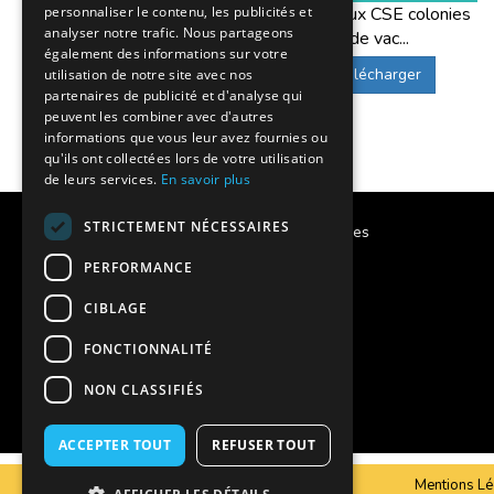
Offres aux CSE colonies
personnaliser le contenu, les publicités et
Sur chaque programme, vous verrez les opti
analyser notre trafic. Nous partageons
de vac...
également des informations sur votre
Télécharger
utilisation de notre site avec nos
partenaires de publicité et d'analyse qui
peuvent les combiner avec d'autres
informations que vous leur avez fournies ou
qu'ils ont collectées lors de votre utilisation
de leurs services.
En savoir plus
STRICTEMENT NÉCESSAIRES
Calendrier des vacances scolaires
PERFORMANCE
Notre histoire
CIBLAGE
Notre engagement
FONCTIONNALITÉ
Charte qualité
NON CLASSIFIÉS
Projet éducatif
ACCEPTER TOUT
REFUSER TOUT
C.G.V
Mentions Lé