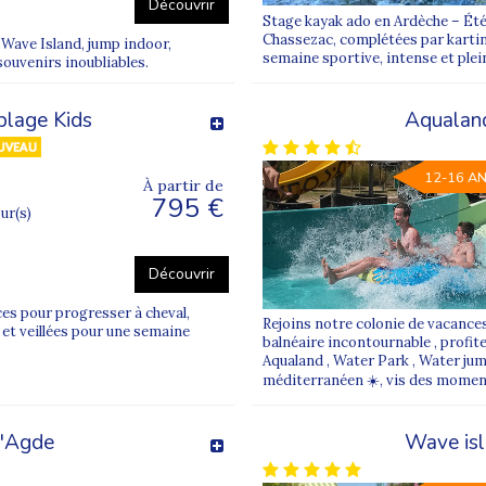
Découvrir
de Toulon
Stage kayak ado en Ardèche – Été
Chassezac, complétées par karting
 Wave Island, jump indoor,
semaine sportive, intense et plei
, Toussaint, vacances d’hiver), lorsque l’option est propo
souvenirs inoubliables.
re SNCF de la
ville de Toulon
, dans le
Var (83)
, en
PACA
.
plage Kids
Aqualan
mpagnés
par des animateurs spécialement formés à l’achem
adrement rassurant dès le rendez-vous.
12-16 A
À partir de
ibles dans toute la
France
lorsque le départ est disponibl
795 €
x des billets de train aller-retour et à l’accompagnement
our(s)
ues et éducatifs sont idéaux pour se faire des amis, décou
Découvrir
our s’adapter à l’âge et au profil de chaque enfant, tout e
ces pour progresser à cheval,
 vacances
.
Rejoins notre colonie de vacances
 et veillées pour une semaine
balnéaire incontournable , profit
Aqualand , Water Park , Water jump 
méditerranéen ☀️, vis des moments
ports au départ de Toulon ?
d'Agde
Wave isl
Toulon
, Supernova Juniors donne rendez-vous
gare de Tou