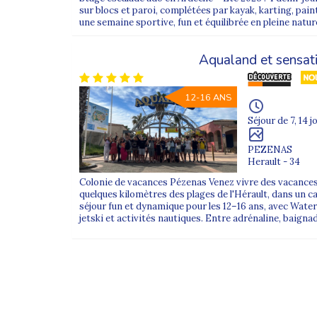
FAQ – Colonie de vacances au d
sur blocs et paroi, complétées par kayak, karting, paint
une semaine sportive, fun et équilibrée en pleine natur
Le départ depuis Toulon est-il propo
Aqualand et sensat
Non. Le départ depuis Toulon est proposé
un
12-16 ANS
Pour vérifier, consultez la sélection affichée 
Séjour de 7, 14 j
PEZENAS
Où se situe le rendez-vous en gare à
Herault - 34
Colonie de vacances Pézenas Venez vivre des vacances
Le rendez-vous a lieu à la
gare de Toulon
,
Pl
quelques kilomètres des plages de l'Hérault, dans un 
séjour fun et dynamique pour les 12–16 ans, avec Water
Si un détail manque (horaire exact, zone préc
jetski et activités nautiques. Entre adrénaline, baignad
Les enfants sont-ils accompagnés pen
Oui. Les jeunes voyagent en groupe avec de