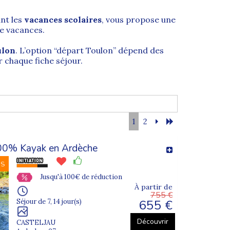
nt les
vacances scolaires
, vous propose une
ue vacances.
ulon
. L’option “départ Toulon” dépend des
r chaque fiche séjour.
ée
. Elle se trouve dans le
département du Var
1
2
00% Kayak en Ardèche
aritime : elle est la
préfecture maritime de
a Marine
permet d’ailleurs de découvrir
NS
Jusqu'à 100€ de réduction
À partir de
ue stratégique. Toulon propose aussi de
755 €
655 €
Séjour de 7, 14 jour(s)
Découvrir
CASTELJAU