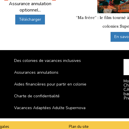
Assurance annulation
ons de départ disponibles, dont
Toulon
lorsqu’elle est pro
optionnel...
“Ma frère” : le film tourné 
Télécharger
colonies Supe
En savoir
Des colonies de vacances inclusives
Assurances annulations
Mo
Aides financières pour partir en colonie
Ch
CA
ba
Charte de confidentialité
Pr
Vacances Adaptées Adulte Supernova
gales
Plan du site