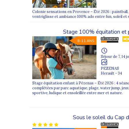
Colonie de vacances au départ 
Colonie sensations en Provence – Été 2026 : paintball,
À chaque période de vacances (été, printemps
ventriglisse et ambiance 100% ado entre fun, soleil et 
de vacances
et
séjours sportifs
depuis la ga
Stage 100% équitation et 
Nos départs sont
systématiquement acco
Les jeunes voyagent en groupe, avec un enc
8-11 ANS
Depuis
Toulon
, certains séjours sont access
soumis à un
supplément
correspondant au pri
Séjour de 7, 14 j
Pour les jeunes, ces camps de vacances ludiq
autonomie.
PEZENAS
Herault - 34
Nos différents types de séjours sont pensés p
Stage équitation enfant à Pézenas – Été 2026 : 4 séan
responsabiliser
et
profiter pleinement des
complétées par parc aquatique, plage, water jump, jeux
sportive, ludique et ensoleillée entre mer et nature.
Comment se déroulent les trans
Sous le soleil du Cap 
Sur les
colonies de vacances au départ de 