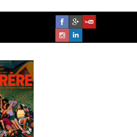
espondances et transferts.
r
et l’
accompagnement
par une équipe
erte…
.