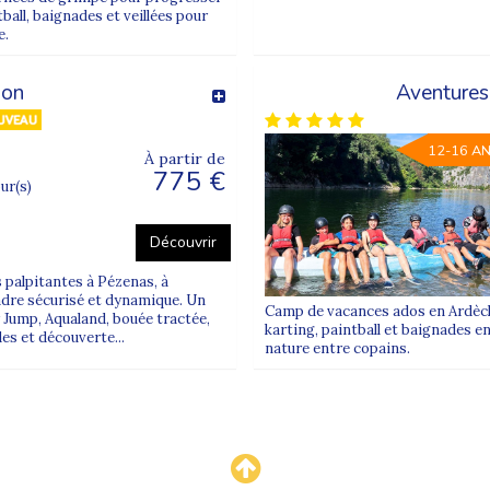
épart de Toulon (83)
ball, baignades et veillées pour
e.
sé pour toutes les colonies Supernova Juniors 
ion
Aventures
iquement pour certains séjours et certaines dates
.
12-16 A
À partir de
en bas de page et l’option “départ Toulon” sur la fiche du sé
775 €
our(s)
 Toulon ?
Découvrir
 palpitantes à Pézenas, à
ace de l’Europe
.
cadre sécurisé et dynamique. Un
Camp de vacances ados en Ardèche
 Jump, Aqualand, bouée tractée,
ise, contact),
les informations de rendez-vous sont envo
karting, paintball et baignades e
es et découverte...
nature entre copains.
dant tout le trajet ?
s
animateurs Supernova Juniors
formés à l’acheminement