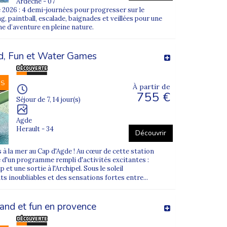
Ardeche - 07
 2026 : 4 demi-journées pour progresser sur le
, paintball, escalade, baignades et veillées pour une
ne d’aventure en pleine nature.
sée, nous organisons des
départs en colonies
d, Fun et Water Games
inement, titulaires du
BAFA
ou du
BAFD
.
NS
À partir de
e
. Les départs depuis Toulon peuvent être
755 €
 de nos équipes.
Séjour de 7, 14 jour(s)
vrir de nombreuses activités, et gagner en
Agde
Herault - 34
Découvrir
n gardant un cap clair :
grandir
,
se
 à la mer au Cap d'Agde ! Au cœur de cette station
e d'un programme rempli d'activités excitantes :
et une sortie à l'Archipel. Sous le soleil
 inoubliables et des sensations fortes entre...
and et fun en provence
lon
, située
Place de l’Europe
.