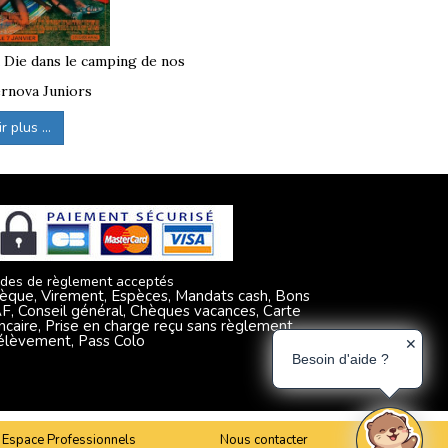
posée.
à Die dans le camping de nos
rnova Juniors
 plus ...
des de règlement acceptés
èque, Virement, Espèces, Mandats cash, Bons
F, Conseil général, Chèques vacances, Carte
ncaire, Prise en charge reçu sans règlement,
élèvement, Pass Colo
✕
Besoin d'aide ?
Espace Professionnels
Nous contacter