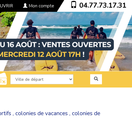
04.77.73.17.31
UVRIR
Mon compte
rtifs
,
colonies de vacances
,
colonies de