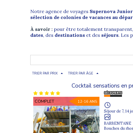
Notre agence de voyages
Supernova Junior
sélection de colonies de vacances au dépa
À savoir :
pour être totalement transparent
dates
, des
destinations
et des
séjours
. Les
Toulon (83) : ville portuaire du
Toulon
est une ville portuaire située dans le
TRIER PAR PRIX
TRIER PAR ÂGE
(83)
, au cœur de la région
Provence-Alpes-C
Cocktail sensations en 
Troisième ville la plus importante de la rég
la Méditerranée
et abrite l’une des plus imp
l’histoire et le patrimoine liés à la navigation 
COMPLET
12-16 ANS
Située près d’
Hyères
et entourée par les mont
Séjour de 7, 14 j
nombreux lieux à visiter :
Tour Royale
,
Fort 
BARBENTANE
Bouches du rhon