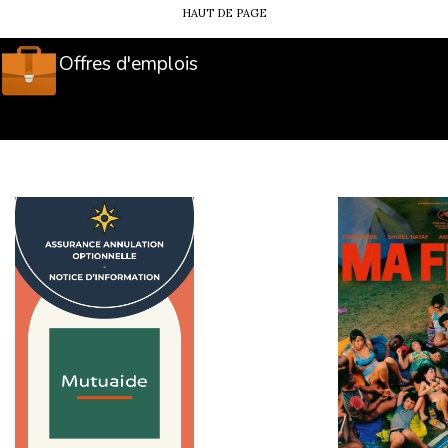
ulon jusqu’à l’arrivée au centre, y compris lors des corr
HAUT DE PAGE
Offres d'emplois
pliquer pour un départ depuis Toulon ?
rend généralement le
coût des billets de train aller-retou
e l’itinéraire, et il est indiqué lors de la réservation.
ances au départ de Toulon ?
s envies : mer, montagne, multi-activités, sportif, découv
on
“départ Toulon”
est bien proposée aux dates souhaitées
 vacances Supernova Juniors ?
let sur
supernova-juniors.com
.