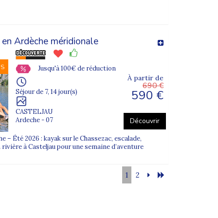
?
 en Ardèche méridionale
NS
Jusqu'à 100€ de réduction
jour choisi.
À partir de
690 €
590 €
Séjour de 7, 14 jour(s)
CASTELJAU
Ardeche - 07
Découvrir
 – Été 2026 : kayak sur le Chassezac, escalade,
yées aux familles avant le départ
.
n rivière à Casteljau pour une semaine d’aventure
1
2
.