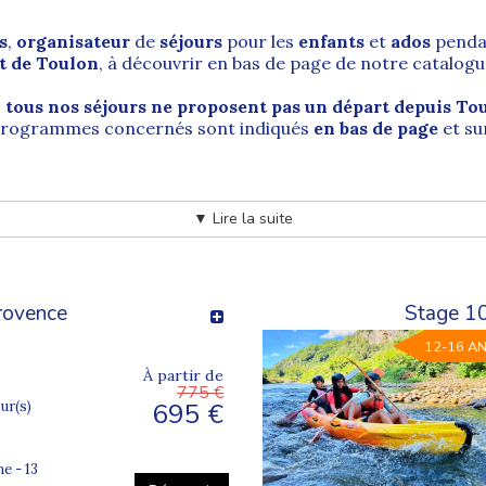
s
,
organisateur
de
séjours
pour les
enfants
et
ados
penda
rt de Toulon
, à découvrir en bas de page de notre catalog
,
tous nos séjours ne proposent pas un départ depuis To
 programmes concernés sont indiqués
en bas de page
et su
 Var, en région PACA
▼ Lire la suite
Sud-Est de la France
, sur le littoral de la
mer Méditerran
ôte d’Azur (PACA)
.
provence
Stage 1
ion PACA après
Marseille
et
Nice
, Toulon est une référence m
ortantes bases navales françaises. Le
Musée national de l
12-16 A
et à la défense.
À partir de
775 €
s toulonnais, la ville bénéficie d’une position géographiq
695 €
our(s)
Lamalgue
,
Porte d’Italie
, sans oublier l’
Opéra de Toulon
.
e - 13