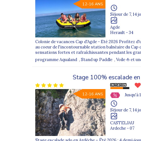
Le transport, que nous appelons
“achemine
12-16 ANS
Bordeaux
selon la destination) où l’ensembl
Séjour de 7, 14 j
La fin du trajet se fait ensuite en
autocar de
Agde
Si un détail pratique n’est pas indiqué
(hora
Herault - 34
sont communiquées aux familles avant le 
Colonie de vacances Cap d'Agde - Eté 2026 Profitez d'un
au coeur de l'incontournable station balnéaire du Cap d'
sensations fortes et rafraîchissantes pendant les gra
Pour aller plus loin avec Supe
programme Aqualand , Stand up Paddle , Voile ⛵ et une s
- Notre offre de
colonies de vacances en hi
Stage 100% escalade en
- Notre offre de
colonies de vacances au p
12-16 ANS
Jusqu'à 
- Notre offre de
colonies de vacances à la 
Séjour de 7, 14 j
- Notre offre de
colonies de vacances en jui
CASTELJAU
- Notre offre de
colonies de vacances en a
Ardeche - 07
Stage escalade ado en Ardèche – Été 2026 : 4 demi-jo