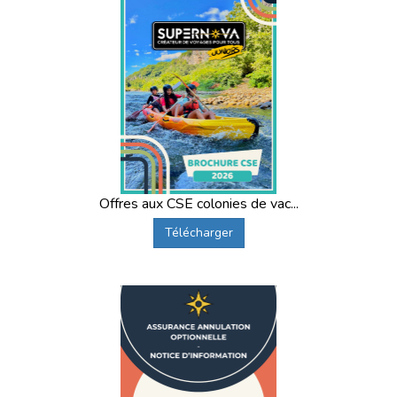
L’organisation d’un séjour en colonies de
vacances en France ou à l'étranger pour
vos congés de Toussaint
Les congés scolaires d’automne sont les vacances à
organiser par excellence pour que
les enfants s'amusent
tandis que
leurs parents travaillent
. Cette période avant
l'hiver est rarement propice aux vacances en famille. Pour
éviter les
organisations fatigantes et effrénées
, offrir un
séjour en colonies de vacances à vos enfants représente
Offres aux CSE colonies de vac...
un compromis alléchant. Les enfants, tout au long de leur
Télécharger
séjour en colonie, goûtent aux
activités ludiques
et
pratiquer un
sport au choix
en toute sécurité. L'enfant de
tout âge peut vivre une aventure inoubliable pendant son
séjour, si vous optez pour la colonie de vacances qui lui
convient.
Les activités et les thématiques de jeux proposées
pendant les colonies de vacances de Toussaint 2022