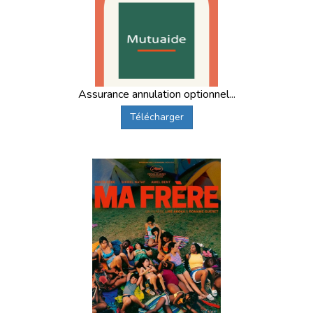
Pendant les colonies de vacances
proposées en automne
en France et à l'étranger, les
animateurs expérimentés
prennent en charge les enfants
et organisent des
activités divertissantes. Les enfants choisissent souvent
les
thématiques liées à l'aventure
pour pimenter un
séjour en colonie de vacances. Certains séjours à thème
ont beaucoup de succès comme nos colonies :
Assurance annulation optionnel...
la nature ;
Télécharger
la danse ;
le théâtre ;
l’équitation ;
la cuisine.
Votre ado a besoin de sensations ? Pourquoi ne pas
l'initier aux sports mécaniques grâce à un
stage de moto
ou de quad
dans un centre niché au cœur de la nature ?
Les journées de découverte adaptées à l'âge des
enfants pendant nos colonies de vacances de la
Toussaint