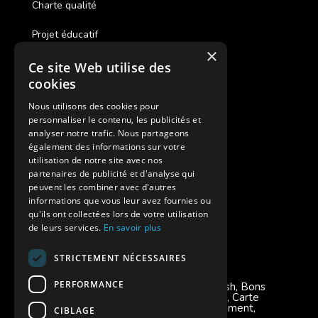
Charte qualité
Projet éducatif
×
Ce site Web utilise des
Des colonies de vacances inclusives
cookies
Assurances annulations
Nous utilisons des cookies pour
personnaliser le contenu, les publicités et
Aides financières pour partir en colonie
analyser notre trafic. Nous partageons
également des informations sur votre
Charte de confidentialité
utilisation de notre site avec nos
partenaires de publicité et d'analyse qui
peuvent les combiner avec d'autres
Vacances Adaptées Adulte Supernova
informations que vous leur avez fournies ou
qu'ils ont collectées lors de votre utilisation
de leurs services.
En savoir plus
STRICTEMENT NÉCESSAIRES
Modes de règlement acceptés
PERFORMANCE
Chèque, Virement, Espèces, Mandats cash, Bons
CAF, Conseil général, Chèques vacances, Carte
bancaire, Prise en charge reçu sans règlement,
CIBLAGE