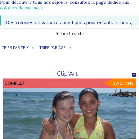
Pour découvrir tous nos séjours, consultez la page dédiée aux
colonies de vacances
.
Des colonies de vacances artistiques pour enfants et ados,
entre création, expression et découverte de nouvelles
▼ Lire la suite
passions.
TRIER PAR PRIX
TRIER PAR ÂGE
Pourquoi choisir une colonie de vacances artistique ?
La
colonie de vacances artistique
permet aux enfants et
adolescents de développer leur créativité tout en s’amusant.
Dans un cadre bienveillant, ils expérimentent, créent et prennent
Clip'Art
confiance en eux.
COMPLET
13-17 ANS
Exprimer sa créativité
Découvrir de nouvelles pratiques artistiques
Gagner en confiance en soi
Partager une expérience collective
Des activités artistiques variées