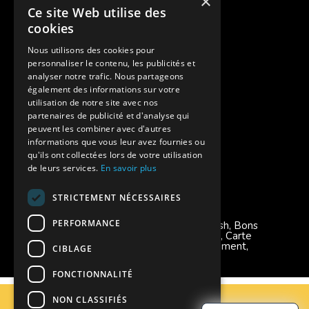
×
Ce site Web utilise des
Des colonies de vacances inclusives
cookies
Assurances annulations
Nous utilisons des cookies pour
personnaliser le contenu, les publicités et
Aides financières pour partir en colonie
analyser notre trafic. Nous partageons
également des informations sur votre
Charte de confidentialité
utilisation de notre site avec nos
partenaires de publicité et d'analyse qui
peuvent les combiner avec d'autres
Vacances Adaptées Adulte Supernova
informations que vous leur avez fournies ou
qu'ils ont collectées lors de votre utilisation
de leurs services.
En savoir plus
STRICTEMENT NÉCESSAIRES
Modes de règlement acceptés
PERFORMANCE
Chèque, Virement, Espèces, Mandats cash, Bons
CAF, Conseil général, Chèques vacances, Carte
bancaire, Prise en charge reçu sans règlement,
CIBLAGE
Prélèvement, Pass Colo
FONCTIONNALITÉ
C.G.V
NON CLASSIFIÉS