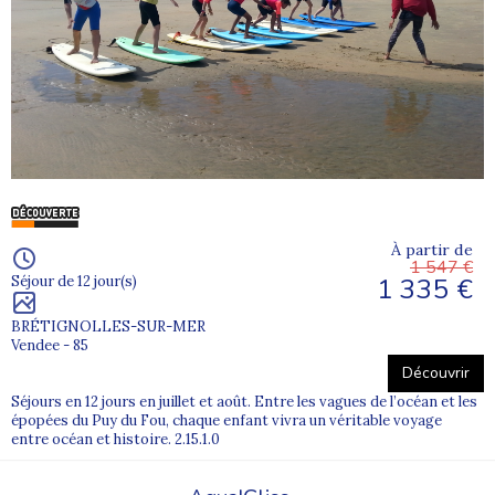
Océan, plage et activités nautiques
La Vendée est une destination phare pour les séjours au bord de
l’eau.
Les jeunes peuvent y profiter d’un environnement idéal pour vivre
des vacances actives entre baignades, jeux de plage et découvertes
du littoral.
Baignades encadrées
Jeux et sports de plage
À partir de
1 547 €
Activités nautiques selon les séjours
1 335 €
Séjour de 12 jour(s)
Découverte du littoral vendéen
BRÉTIGNOLLES-SUR-MER
Vendee - 85
Des parcs d’attractions très appréciés
Découvrir
La Vendée est aussi connue pour ses grands sites de loisirs,
Séjours en 12 jours en juillet et août. Entre les vagues de l’océan et les
particulièrement appréciés des enfants et des adolescents.
épopées du Puy du Fou, chaque enfant vivra un véritable voyage
Ces sorties apportent au séjour une dimension spectaculaire,
entre océan et histoire. 2.15.1.0
ludique et mémorable.