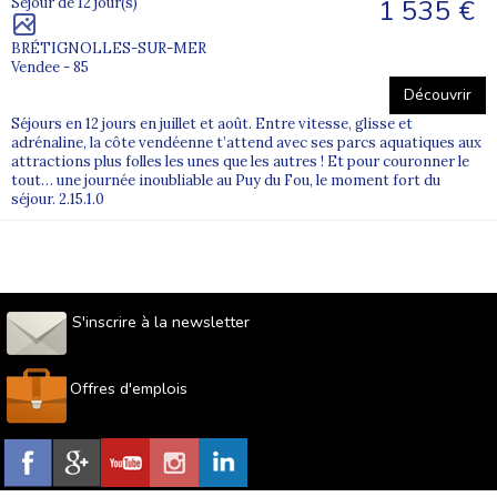
1 535 €
Séjour de 12 jour(s)
BRÉTIGNOLLES-SUR-MER
Vendee - 85
Découvrir
Séjours en 12 jours en juillet et août. Entre vitesse, glisse et
adrénaline, la côte vendéenne t’attend avec ses parcs aquatiques aux
attractions plus folles les unes que les autres ! Et pour couronner le
tout… une journée inoubliable au Puy du Fou, le moment fort du
séjour. 2.15.1.0
S'inscrire à la newsletter
Offres d'emplois