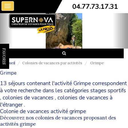
04.77.73.17.31
Toggle
navigation
FAVORIS
Accueil
Colonies de vacances par activités
Grimpe
Grimpe
13 séjours contenant l'activité Grimpe correspondent
à votre recherche dans les catégories
stages sportifs
,
colonies de vacances
,
colonies de vacances à
l'étranger
.
Colonie de vacances activité grimpe
Découvrez nos colonies de vacances proposant des
activités grimpe