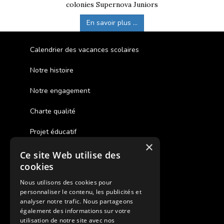
colonies Supernova Juniors
En savoir plus ...
Calendrier des vacances scolaires
Notre histoire
Notre engagement
Charte qualité
Projet éducatif
×
Ce site Web utilise des
Des colonies de vacances inclusives
cookies
Assurances annulations
Nous utilisons des cookies pour
personnaliser le contenu, les publicités et
Aides financières pour partir en colonie
analyser notre trafic. Nous partageons
également des informations sur votre
Charte de confidentialité
utilisation de notre site avec nos