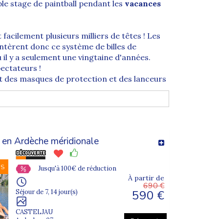
le stage de paintball
pendant les
vacances
facilement plusieurs milliers de têtes ! Les
entèrent donc ce système de billes de
 il y a seulement une vingtaine d'années.
ectateurs !
ent des masques de protection et des lanceurs
 des éléments extérieurs. La partie est
 battre les adversaires ! Il promet de bonnes
 en Ardèche méridionale
NS
Jusqu'à 100€ de réduction
À partir de
690 €
590 €
Séjour de 7, 14 jour(s)
CASTELJAU