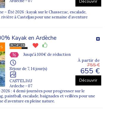
Ardeche - 07
Découvrir
 – Été 2026 : kayak sur le Chassezac, escalade,
n rivière à Casteljau pour une semaine d’aventure
00% Kayak en Ardèche
NS
Jusqu'à 100€ de réduction
À partir de
755 €
655 €
Séjour de 7, 14 jour(s)
Découvrir
CASTELJAU
Ardeche - 07
 2026 : 4 demi-journées pour progresser sur le
, paintball, escalade, baignades et veillées pour une
ne d’aventure en pleine nature.