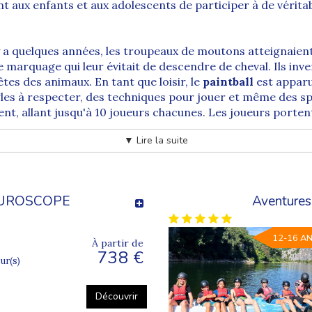
 aux enfants et aux adolescents de participer à de véritab
 y a quelques années, les troupeaux de moutons atteignaient 
 marquage qui leur évitait de descendre de cheval. Ils inv
êtes des animaux. En tant que loisir, le
paintball
est apparu
les à respecter, des techniques pour jouer et même des sp
sent, allant jusqu'à 10 joueurs chacunes. Les joueurs port
donc d'atteindre des
cibles
, qui peuvent être des joueurs ou
▼ Lire la suite
bjectif !
ne précision pour tirer, mais aussi de la stratégie afin de
TUROSCOPE
Aventures
12-16 A
À partir de
738 €
our(s)
Découvrir