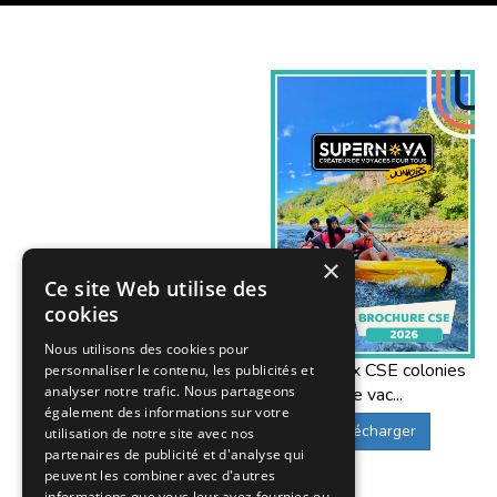
×
Ce site Web utilise des
cookies
Nous utilisons des cookies pour
Offres aux CSE colonies
personnaliser le contenu, les publicités et
analyser notre trafic. Nous partageons
de vac...
également des informations sur votre
Télécharger
utilisation de notre site avec nos
partenaires de publicité et d'analyse qui
peuvent les combiner avec d'autres
informations que vous leur avez fournies ou