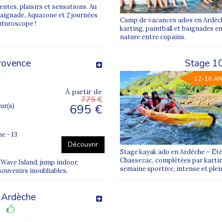
ntes, plaisirs et sensations. Au
baignade, Aquazone et 2 journées
Camp de vacances ados en Ardèche
uturoscope !
karting, paintball et baignades e
nature entre copains.
provence
Stage 1
12-16 A
À partir de
775 €
695 €
our(s)
e - 13
Découvrir
Stage kayak ado en Ardèche – Été
Chassezac, complétées par karting
 Wave Island, jump indoor,
semaine sportive, intense et plei
souvenirs inoubliables.
 Ardèche