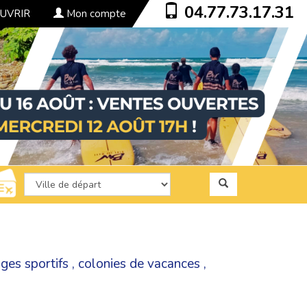
04.77.73.17.31
UVRIR
Mon compte
ges sportifs
,
colonies de vacances
,