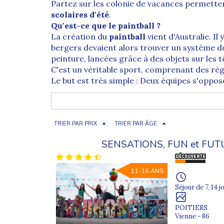
Partez sur les
colonie de vacances permettent
scolaires d'été
.
Qu'est-ce que le paintball ?
La création du
paintball
vient d'Australie. Il
bergers devaient alors trouver un système de
peinture, lancées grâce à des objets sur les t
C'est un véritable sport, comprenant des règ
Le but est très simple : Deux équipes s'oppo
de billes de peinture colorée. L'objectif est 
gagnée lorsqu'une des deux équipes atteint l'o
Le paintball
est un sport qui demande une bon
TRIER PAR PRIX
TRIER PAR ÂGE
parties de rigolade entre copains !
SENSATIONS, FUN et FU
11-16 ANS
Séjour de 7, 14 j
POITIERS
Vienne - 86