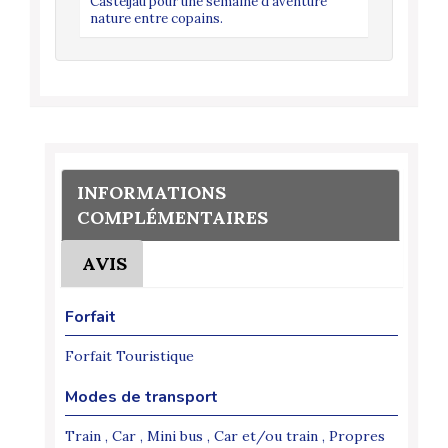
Casteljau pour une semaine d’aventure
baignades 
nature entre copains.
INFORMATIONS
COMPLÉMENTAIRES
AVIS
Forfait
Forfait Touristique
Modes de transport
Train , Car , Mini bus , Car et/ou train , Propres