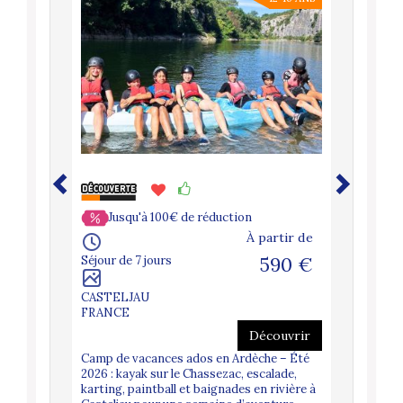
Jusqu'à 100€ de réduction
Jusq
artir de
À partir de
745 €
Séjour de 7 jours
590 €
Séjour de 
CASTELJAU
CASTELJ
FRANCE
FRANCE
couvrir
Découvrir
 : Pirate
plage au
Camp de vacances ados en Ardèche – Été
Colonie d
et
2026 : kayak sur le Chassezac, escalade,
Été 2026 
karting, paintball et baignades en rivière à
Chassezac,