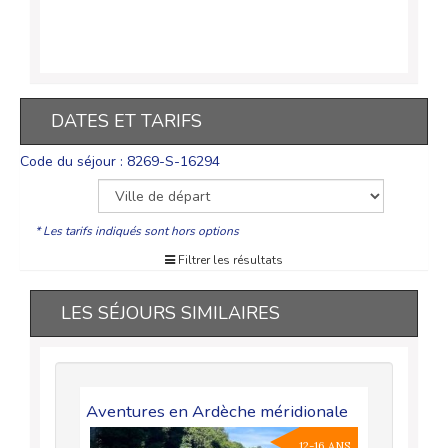
DATES ET TARIFS
Code du séjour : 8269-S-16294
* Les tarifs indiqués sont hors options
Filtrer les résultats
LES SÉJOURS SIMILAIRES
Aventures en Ardèche méridionale
Ard
8-11 ANS
12-16 ANS