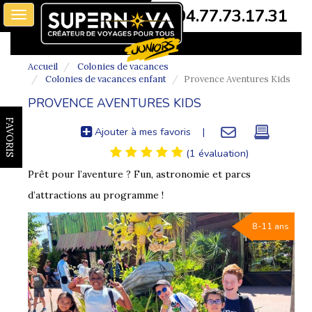
04.77.73.17.31
Toggle
navigation
Accueil
Colonies de vacances
Colonies de vacances enfant
Provence Aventures Kids
PROVENCE AVENTURES KIDS
FAVORIS
Ajouter à mes favoris
|
(1 évaluation)
Prêt pour l’aventure ? Fun, astronomie et parcs
d’attractions au programme !
8-11 ans