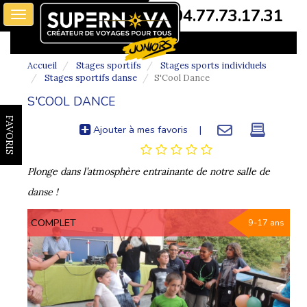
04.77.73.17.31
Toggle
navigation
Accueil
Stages sportifs
Stages sports individuels
Stages sportifs danse
S'Cool Dance
S'COOL DANCE
FAVORIS
Ajouter à mes favoris
|
Plonge dans l’atmosphère entrainante de notre salle de
danse !
COMPLET
9-17 ans