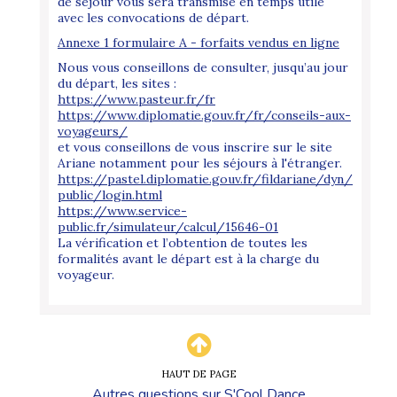
de séjour vous sera transmise en temps utile
avec les convocations de départ.
Annexe 1 formulaire A - forfaits vendus en ligne
Nous vous conseillons de consulter, jusqu’au jour
du départ, les sites :
https://www.pasteur.fr/fr
https://www.diplomatie.gouv.fr/fr/conseils-aux-
voyageurs/
et vous conseillons de vous inscrire sur le site
Ariane notamment pour les séjours à l'étranger.
https://pastel.diplomatie.gouv.fr/fildariane/dyn/
public/login.html
https://www.service-
public.fr/simulateur/calcul/15646-01
La vérification et l’obtention de toutes les
formalités avant le départ est à la charge du
voyageur.
HAUT DE PAGE
Autres questions sur
S'Cool Dance