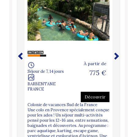
artir de
À partir de
795 €
Séjour de 7, 14 jours
775 €
Séjour de 
BARBENTANE
PEZENA
FRANCE
FRANCE
couvrir
Découvrir
s – Été
Colonie de vacances Sud de la France
Stage équ
à cheval,
Une colo en Provence spécialement conçue
2026 : 4 
age,
pour les ados ! Un séjour multi-activités
complétée
une
pensé pour les 12–16 ans, entre sensations,
water jump
eillée
baignades et découvertes. Au programme :
semaine s
parc aquatique, karting, escape game,
entre mer
ventriglisse et exploration d’Avignon. Une