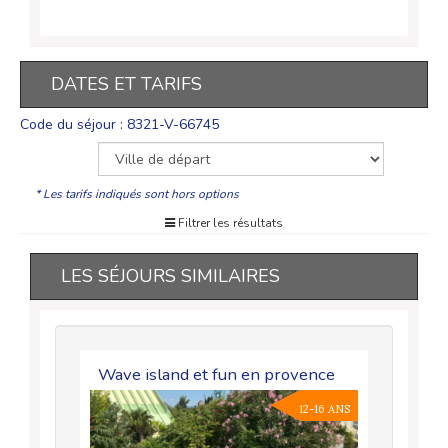
DATES ET TARIFS
Code du séjour : 8321-V-66745
* Les tarifs indiqués sont hors options
Filtrer les résultats
LES SÉJOURS SIMILAIRES
ge Kids
Wave island et fun en provence
Stage 10
8-11 ANS
12-16 ANS