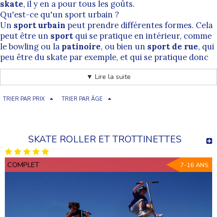
skate
, il y en a pour tous les goûts.
Qu'est-ce qu'un sport urbain ?
Un
sport urbain
peut prendre différentes formes. Cela
peut être un
sport
qui se pratique en intérieur, comme
le bowling ou la
patinoire
, ou bien un
sport de rue
, qui
peu être du skate par exemple, et qui se pratique donc
principalement en
zone urbaine
.
▼ Lire la suite
Les sports urbains sont de plus en plus tendances ces
dernières années, cela est notamment dû au fait qu'ils
sont faciles d'accès, et généralement abordables au
TRIER PAR PRIX
TRIER PAR ÂGE
niveau du tarif. En effet, une partie de bowling par
exemple, permet de passer un bon moment entre
copains sans pour autant investir dans une licence
SKATE ROLLER ET TROTTINETTES
sportive.
Alors n'attendez plus pour tester !
COMPLET
7-16 ANS