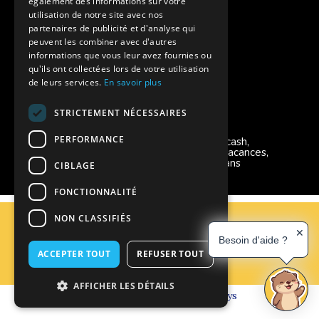
également des informations sur votre
Charte de confidentialité
utilisation de notre site avec nos
partenaires de publicité et d'analyse qui
peuvent les combiner avec d'autres
Vacances Adaptées Adulte Supernova
informations que vous leur avez fournies ou
qu'ils ont collectées lors de votre utilisation
de leurs services.
En savoir plus
STRICTEMENT NÉCESSAIRES
Modes de règlement acceptés
PERFORMANCE
Chèque, Virement, Espèces, Mandats cash,
Bons CAF, Conseil général, Chèques vacances,
Carte bancaire, Prise en charge reçu sans
CIBLAGE
règlement, Prélèvement, Pass Colo
FONCTIONNALITÉ
C.G.V
NON CLASSIFIÉS
Mentions Légales
✕
Besoin d'aide ?
Plan du site
ACCEPTER TOUT
REFUSER TOUT
Espace Professionnels
Nous contacter
AFFICHER LES DÉTAILS
Réalisation
Cubiq
- Solution
Vackélys