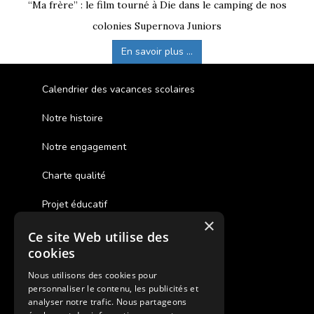
“Ma frère” : le film tourné à Die dans le camping de nos
colonies Supernova Juniors
En savoir plus ...
Calendrier des vacances scolaires
Notre histoire
Notre engagement
Charte qualité
Projet éducatif
×
Ce site Web utilise des
Des colonies de vacances inclusives
cookies
Assurances annulations
Nous utilisons des cookies pour
personnaliser le contenu, les publicités et
Aides financières pour partir en colonie
analyser notre trafic. Nous partageons