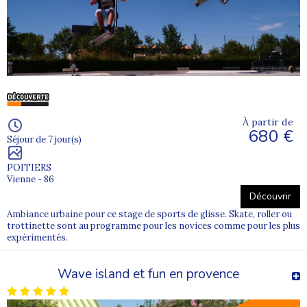
À partir de
680 €
Séjour de 7 jour(s)
POITIERS
Vienne - 86
Découvrir
Ambiance urbaine pour ce stage de sports de glisse. Skate, roller ou
trottinette sont au programme pour les novices comme pour les plus
expérimentés.
Wave island et fun en provence