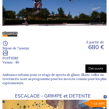
À partir de
680 €
Séjour de 7 jour(s)
POITIERS
Vienne - 86
Découvrir
Ambiance urbaine pour ce stage de sports de glisse. Skate, roller ou
trottinette sont au programme pour les novices comme pour les plus
expérimentés.
ESCALADE - GRIMPE et DETENTE
7-16 ANS