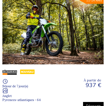
11-14 ANS
À partir de
937 €
Séjour de 7 jour(s)
Anglet
Pyrenees-atlantiques - 64
Découvrir