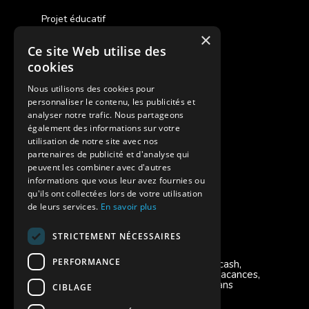
Projet éducatif
×
Ce site Web utilise des
Des colonies de vacances inclusives
cookies
Assurances annulations
Nous utilisons des cookies pour
personnaliser le contenu, les publicités et
Aides financières pour partir en colonie
analyser notre trafic. Nous partageons
également des informations sur votre
Charte de confidentialité
utilisation de notre site avec nos
partenaires de publicité et d'analyse qui
peuvent les combiner avec d'autres
Vacances Adaptées Adulte Supernova
informations que vous leur avez fournies ou
qu'ils ont collectées lors de votre utilisation
de leurs services.
En savoir plus
STRICTEMENT NÉCESSAIRES
Modes de règlement acceptés
PERFORMANCE
Chèque, Virement, Espèces, Mandats cash,
Bons CAF, Conseil général, Chèques vacances,
Carte bancaire, Prise en charge reçu sans
CIBLAGE
règlement, Prélèvement, Pass Colo