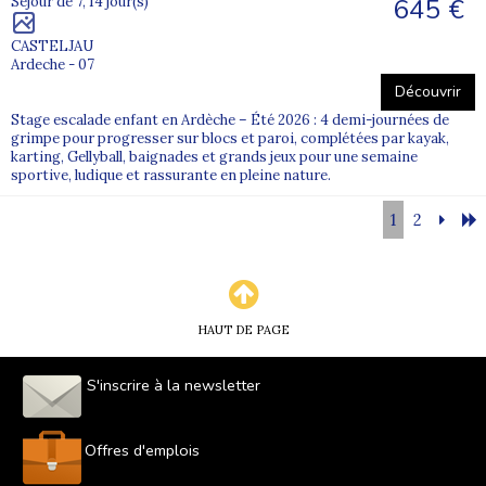
645 €
Séjour de 7, 14 jour(s)
CASTELJAU
Ardeche - 07
Découvrir
Stage escalade enfant en Ardèche – Été 2026 : 4 demi-journées de
grimpe pour progresser sur blocs et paroi, complétées par kayak,
karting, Gellyball, baignades et grands jeux pour une semaine
sportive, ludique et rassurante en pleine nature.
1
2
HAUT DE PAGE
S'inscrire à la newsletter
Offres d'emplois