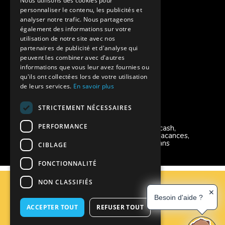
Nous utilisons des cookies pour
personnaliser le contenu, les publicités et
Aides financières pour partir en colonie
analyser notre trafic. Nous partageons
également des informations sur votre
Charte de confidentialité
utilisation de notre site avec nos
partenaires de publicité et d'analyse qui
peuvent les combiner avec d'autres
Vacances Adaptées Adulte Supernova
informations que vous leur avez fournies ou
qu'ils ont collectées lors de votre utilisation
de leurs services.
En savoir plus
STRICTEMENT NÉCESSAIRES
Modes de règlement acceptés
PERFORMANCE
Chèque, Virement, Espèces, Mandats cash,
Bons CAF, Conseil général, Chèques vacances,
Carte bancaire, Prise en charge reçu sans
CIBLAGE
règlement, Prélèvement, Pass Colo
FONCTIONNALITÉ
C.G.V
NON CLASSIFIÉS
Mentions Légales
✕
Besoin d'aide ?
Plan du site
ACCEPTER TOUT
REFUSER TOUT
Espace Professionnels
Nous contacter