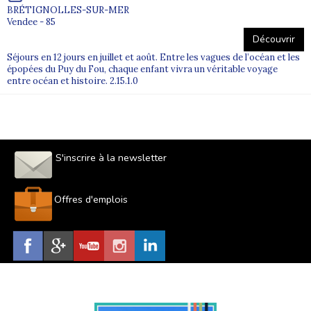
BRÉTIGNOLLES-SUR-MER
Vendee - 85
Découvrir
Séjours en 12 jours en juillet et août. Entre les vagues de l’océan et les
épopées du Puy du Fou, chaque enfant vivra un véritable voyage
entre océan et histoire. 2.15.1.0
S'inscrire à la newsletter
Offres d'emplois