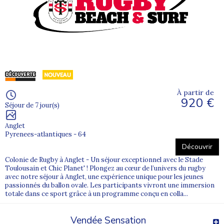
Envie de profiter à fond du soleil et de l'eau iodée de
l'océan ?
Nos séjours surf sont spécialement conçus afin de
répondre au mieux aux besoins de chaque jeune,
chaque âge et en tenant compte du niveau de chacun.
Débutant rêvant de découvrir cette discipline ou
confirmé des vagues en folies, tous sont les bienvenus
sur nos stages ados surf.
À partir de
N'hésitez plus et profiter des vacances scolaires pour
920 €
rejoindre notre groupe de jeunes surfeurs.
Contacter
Séjour de 7 jour(s)
nos conseillers clientèle si vous avez besoin de plus de
Anglet
renseignements
.
Pyrenees-atlantiques - 64
Découvrir
Colonie de Rugby à Anglet - Un séjour exceptionnel avec le Stade
Toulousain et Chic Planet' ! Plongez au cœur de l’univers du rugby
avec notre séjour à Anglet, une expérience unique pour les jeunes
passionnés du ballon ovale. Les participants vivront une immersion
totale dans ce sport grâce à un programme conçu en colla...
Vendée Sensation