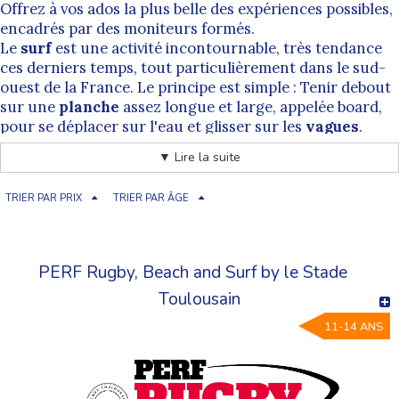
Offrez à vos ados la plus belle des expériences possibles,
encadrés par des moniteurs formés.
Le
surf
est une activité incontournable, très tendance
ces derniers temps, tout particulièrement dans le sud-
ouest de la France. Le principe est simple : Tenir debout
sur une
planche
assez longue et large, appelée board,
pour se déplacer sur l'eau et glisser sur les
vagues
.
Cette planche permet aussi de réaliser de nombreuses
▼ Lire la suite
figures, plus acrobatiques les unes que les autres. Le
surfeur
ride de manière parallèle à la
vague
pour
TRIER PAR PRIX
TRIER PAR ÂGE
prendre de la vitesse et ensuite réussir des figures.
Attention : On ne surfe la vague perpendiculairement
qu'au moment de se lever. Certains spots, surtout à
l'
océan
, offrent des vagues très puissantes et creuses
PERF Rugby, Beach and Surf by le Stade
qui permettent de surfer à l'intérieur du rouleau et de
Toulousain
réaliser une figure appelée tube. Mais bien sûr, il en
existe beaucoup d'autres : Bottom turn, cut back ou
11-14 ANS
encore kick out...
Le surf, une occasion unique de profiter des
magnifiques paysages et littoraux