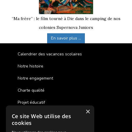
“Ma frère” : le film tourné à Die dans le camping de nos
colonies Supernova Juniors
En savoir plus ...
Calendrier des vacances scolaires
Notre histoire
Notre engagement
Charte qualité
Projet éducatif
×
Ce site Web utilise des
Des colonies de vacances inclusives
cookies
Assurances annulations