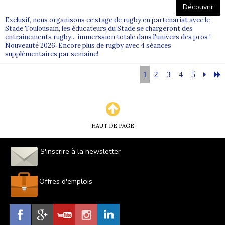
Découvrir
Exclusif, nous organisons ce stage de rugby en partenariat avec le
Stade Toulousain, les éducateurs du Stade se chargeront des
entrainements rugby... immerssion totale dans l'univers des pros !
Nouveauté 2026: Encore plus de rugby avec 4 séances
supplémentaires par semaine!
1
2
3
4
5
HAUT DE PAGE
S'inscrire à la newsletter
Offres d'emplois