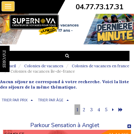
04.77.73.17.31
Toggle
navigation
FAVORIS
Accueil
Colonies de vacances
Colonies de vacances en france
Colonies de vacances île-de-france
Aucun séjour ne correspond à votre recherche. Voici la liste
des séjours de la même thématique.
TRIER PAR PRIX
TRIER PAR ÂGE
1
2
3
4
5
Parkour Sensation à Anglet