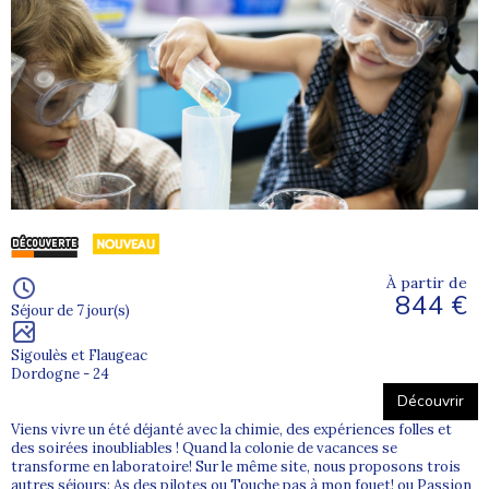
À partir de
844 €
Séjour de 7 jour(s)
Sigoulès et Flaugeac
Dordogne - 24
Découvrir
Viens vivre un été déjanté avec la chimie, des expériences folles et
des soirées inoubliables ! Quand la colonie de vacances se
transforme en laboratoire! Sur le même site, nous proposons trois
autres séjours: As des pilotes ou Touche pas à mon fouet! ou Passion