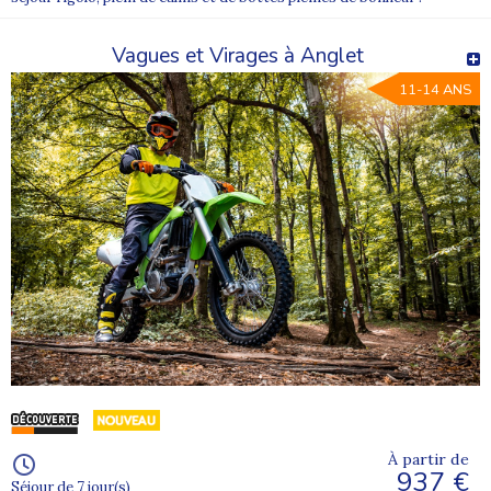
Vagues et Virages à Anglet
11-14 ANS
À partir de
937 €
Séjour de 7 jour(s)