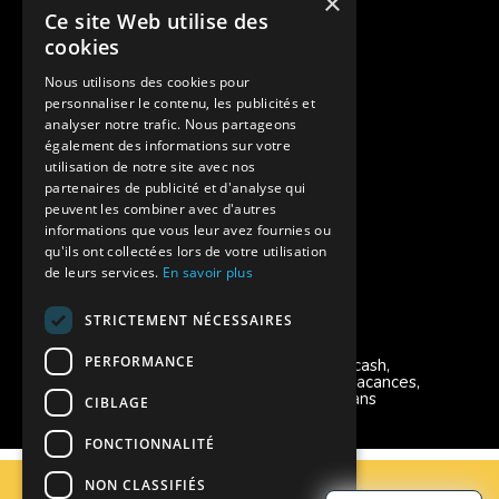
×
Ce site Web utilise des
Des colonies de vacances inclusives
cookies
Assurances annulations
Nous utilisons des cookies pour
personnaliser le contenu, les publicités et
Aides financières pour partir en colonie
analyser notre trafic. Nous partageons
également des informations sur votre
Charte de confidentialité
utilisation de notre site avec nos
partenaires de publicité et d'analyse qui
peuvent les combiner avec d'autres
Vacances Adaptées Adulte Supernova
informations que vous leur avez fournies ou
qu'ils ont collectées lors de votre utilisation
de leurs services.
En savoir plus
STRICTEMENT NÉCESSAIRES
Modes de règlement acceptés
PERFORMANCE
Chèque, Virement, Espèces, Mandats cash,
Bons CAF, Conseil général, Chèques vacances,
Carte bancaire, Prise en charge reçu sans
CIBLAGE
règlement, Prélèvement, Pass Colo
FONCTIONNALITÉ
C.G.V
NON CLASSIFIÉS