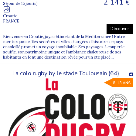
2 141 €
Pour aller plus loin
Séjour de 15 jour(s)
Quelles sont les meilleures colonies de vacances ?
Croatie
FRANCE
Quelle colonie de vacances choisir ?
Découvrir
Comment se passe une colonie de vacances ?
Bienvenue en Croatie, joyau étincelant de la Méditerranée ! Entre
mer turquoise, îles secrètes et villes chargées d’histoire, ce pays
ensoleillé promet un voyage inoubliable. Ses paysages à couper le
souffle, son patrimoine unique et l’ambiance chaleureuse de ses
habitants en font une destination rêvée pour un été placé ...
La colo rugby by le stade Toulousain (64)
8-13 ANS