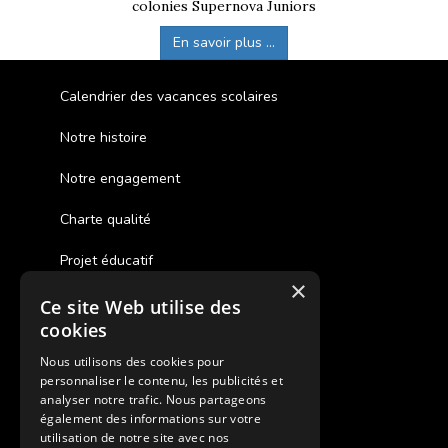
colonies Supernova Juniors
En savoir plus ...
Calendrier des vacances scolaires
Notre histoire
Notre engagement
Charte qualité
Projet éducatif
×
Ce site Web utilise des
Des colonies de vacances inclusives
cookies
Assurances annulations
Nous utilisons des cookies pour
personnaliser le contenu, les publicités et
Aides financières pour partir en colonie
analyser notre trafic. Nous partageons
également des informations sur votre
Charte de confidentialité
utilisation de notre site avec nos