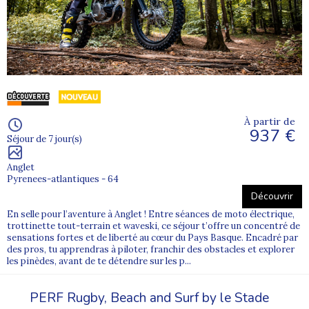
d’âge.
La vie en collectivité permet aux enfants comme aux ados de
s’intégrer facilement, de créer des liens forts et de développer
leur confiance en eux, dans un environnement bienveillant.
Des colonies mer et océan pour vivre
l’aventure
À partir de
937 €
Partir en
colonie de vacances proche de la mer ou de l’océan
,
Séjour de 7 jour(s)
c’est vivre une véritable aventure. Les jeunes développent à la fois
leurs compétences sportives et leur savoir-être. La colonie
Anglet
devient alors une
expérience de vie marquante
, favorisant
Pyrenees-atlantiques - 64
l’autonomie et l’ouverture aux autres.
Découvrir
En selle pour l’aventure à Anglet ! Entre séances de moto électrique,
Des sports nautiques accessibles aux enfants et
trottinette tout-terrain et waveski, ce séjour t’offre un concentré de
sensations fortes et de liberté au cœur du Pays Basque. Encadré par
aux ados
des pros, tu apprendras à piloter, franchir des obstacles et explorer
les pinèdes, avant de te détendre sur les p...
Surf, voile, kayak, baignades et jeux de plage : les
sports
nautiques
sont au cœur des colonies de vacances à la mer. Ils
répondent au besoin de sensations, de liberté et de découverte
PERF Rugby, Beach and Surf by le Stade
propre à l’enfance et à l’adolescence.