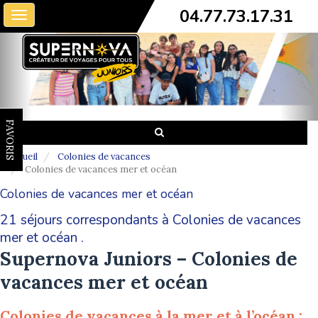
04.77.73.17.31
Toggle
navigation
FAVORIS
Accueil
Colonies de vacances
Colonies de vacances mer et océan
Colonies de vacances mer et océan
21 séjours correspondants à Colonies de vacances
mer et océan .
Supernova Juniors – Colonies de
vacances mer et océan
Colonies de vacances à la mer et à l’océan :