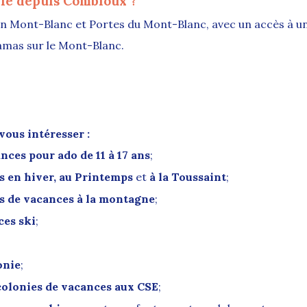
ble depuis Combloux ?
on Mont-Blanc et Portes du Mont-Blanc, avec un accès à u
amas sur le Mont-Blanc.
ous intéresser :
nces pour ado de 11 à 17 ans
;
s en hiver
,
au Printemps
et
à la Toussaint
;
s de vacances à la montagne
;
ces ski
;
onie
;
 colonies de vacances aux CSE
;