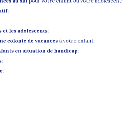
nces au ski
pour votre enfant ou votre adolescent;
atif
;
 et les adolescents
;
une colonie de vacances
à votre enfant;
nfants en situation de handicap
;
s
;
e
;