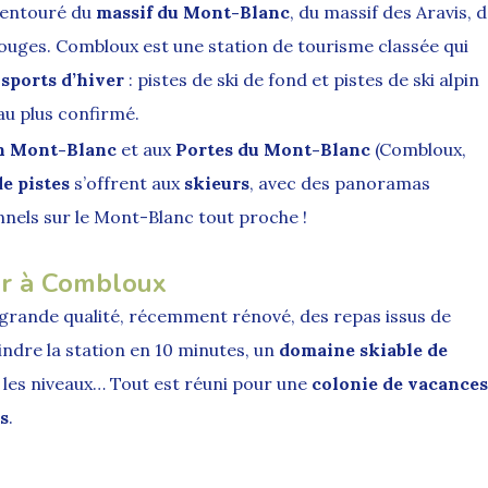
 entouré du
massif du Mont-Blanc
, du massif des Aravis, d
 Rouges. Combloux est une station de tourisme classée qui
e
sports d’hiver
: pistes de ski de fond et pistes de ski alpin
au plus confirmé.
on Mont-Blanc
et aux
Portes du Mont-Blanc
(Combloux,
e pistes
s’offrent aux
skieurs
, avec des panoramas
nnels sur le Mont-Blanc tout proche !
er à Combloux
grande qualité, récemment rénové, des repas issus de
oindre la station en 10 minutes, un
domaine skiable de
s les niveaux… Tout est réuni pour une
colonie de vacances
s
.